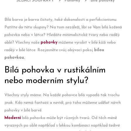
SEDACÍ SOUPRAVY
Pohovky
Bílé pohovky
Bílá barva je barva čistoty, také dokonalosti a perfekcionismu.
Patříte do této skupiny? Na tom nezáleží, líbí se Vám bílá kožená
pohovka nebo v látce? Hledáte minimalistické tvary nebo raději
oblé? Všechny naše
pohovky
můžeme vyrobit v bílé kůži nebo
raději v bílé látce. Rozjasněte svůj obývací pokoj
bílou
pohovkou.
Bílá pohovka v rustikálním
nebo moderním stylu?
Všechny styly máme. Na každé pohovce bílá vypadá tak trochu
jinak. Kdo nemá fantazii a nevidí, pro toho můžeme udělat návrh
pohovky v bílé barvě.
Moderní
bílá pohovka může být různých tvarů. Od těch méně
výrazných po oblé například s lehkou kombinací například šedivé