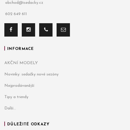
obchod@isedacky.cz
602 649 611
INFORMACE
AKČNÍ MODELY
Novinky: sedačky nové sezóny
Nejprodávanější
Tipy a trendy
Další...
DŮLEŽITÉ ODKAZY