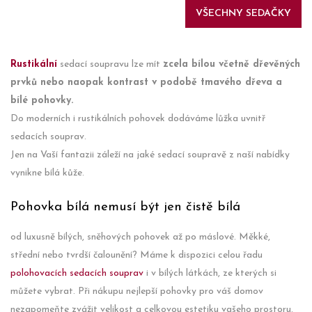
VŠECHNY SEDAČKY
Rustikální
sedací soupravu lze mít
zcela bílou včetně dřevěných
prvků nebo naopak kontrast v podobě tmavého dřeva a
bílé pohovky.
Do moderních i rustikálních pohovek dodáváme lůžka uvnitř
sedacích souprav.
Jen na Vaší fantazii záleží na jaké sedací soupravě z naší nabídky
vynikne bílá kůže.
Pohovka bílá nemusí být jen čistě bílá
od luxusně bílých, sněhových pohovek až po máslové. Měkké,
střední nebo tvrdší čalounění? Máme k dispozici celou řadu
polohovacích sedacích souprav
i v bílých látkách, ze kterých si
můžete vybrat. Při nákupu nejlepší pohovky pro váš domov
nezapomeňte zvážit velikost a celkovou estetiku vašeho prostoru.