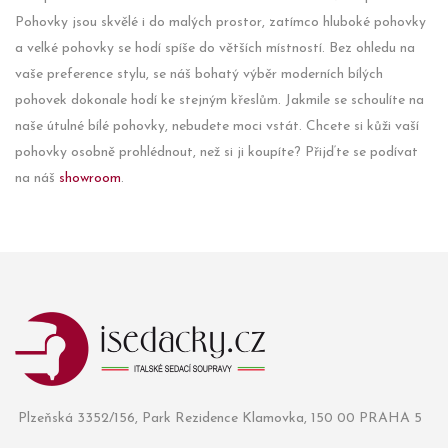
Pohovky jsou skvělé i do malých prostor, zatímco hluboké pohovky
a velké pohovky se hodí spíše do větších místností. Bez ohledu na
vaše preference stylu, se náš bohatý výběr moderních bílých
pohovek dokonale hodí ke stejným křeslům. Jakmile se schoulíte na
naše útulné bílé pohovky, nebudete moci vstát. Chcete si kůži vaší
pohovky osobně prohlédnout, než si ji koupíte? Přijďte se podívat
na náš
showroom
.
Plzeňská 3352/156, Park Rezidence Klamovka, 150 00 PRAHA 5