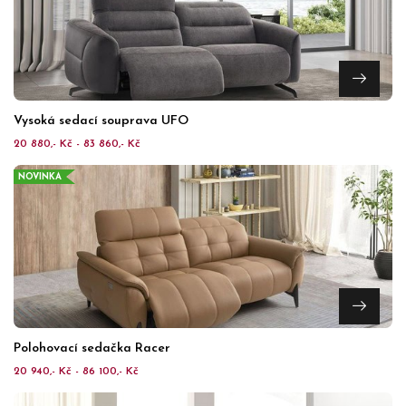
Vysoká sedací souprava UFO
20 880,- Kč - 83 860,- Kč
NOVINKA
Polohovací sedačka Racer
20 940,- Kč - 86 100,- Kč