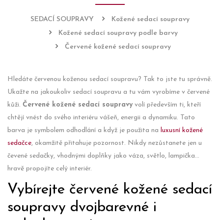
SEDACÍ SOUPRAVY
Kožené sedací soupravy
Kožené sedací soupravy podle barvy
Červené kožené sedací soupravy
Hledáte červenou koženou sedací soupravu? Tak to jste tu správně.
Ukažte na jakoukoliv sedací soupravu a tu vám vyrobíme v červené
kůži.
Červené kožené sedací soupravy
volí především ti, kteří
chtějí vnést do svého interiéru vášeň, energii a dynamiku. Tato
barva je symbolem odhodlání a když je použita na
luxusní kožené
sedačce
, okamžitě přitahuje pozornost. Nikdy nezůstanete jen u
čevené sedačky, vhodnými doplňky jako váza, světlo, lampička...
hravě propojíte celý interiér.
Vybírejte červené kožené sedací
soupravy dvojbarevné i