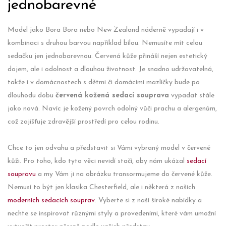
jednobarevné
Model jako Bora Bora nebo New Zealand náderně vypadají i v
kombinaci s druhou barvou například bílou. Nemusíte mít celou
sedačku jen jednobarevnou. Červená kůže přináší nejen estetický
dojem, ale i odolnost a dlouhou životnost. Je snadno udržovatelná,
takže i v domácnostech s dětmi či domácími mazlíčky bude po
dlouhodu dobu
červená kožená sedací souprava
vypadat stále
jako nová. Navíc je kožený povrch odolný vůči prachu a alergenům,
což zajišťuje zdravější prostředí pro celou rodinu.
Chce to jen odvahu a představit si Vámi vybraný model v červené
kůži. Pro toho, kdo tyto věci nevidí stačí, aby nám ukázal
sedací
soupravu
a my Vám ji na obrázku transormujeme do červené kůže.
Nemusí to být jen klasika Chesterfield, ale i některá z našich
moderních sedacích souprav
. Vyberte si z naší široké nabídky a
nechte se inspirovat různými styly a provedeními, které vám umožní