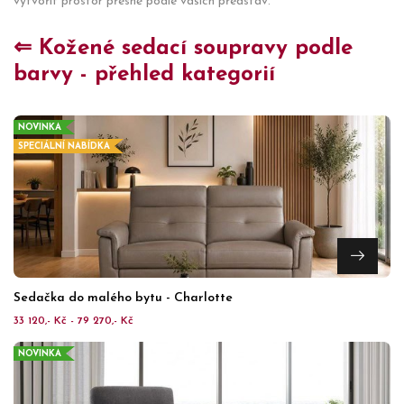
vytvořit prostor přesně podle vašich představ.
⇐ Kožené sedací soupravy podle
barvy - přehled kategorií
NOVINKA
SPECIÁLNÍ NABÍDKA
Sedačka do malého bytu - Charlotte
33 120,- Kč - 79 270,- Kč
NOVINKA