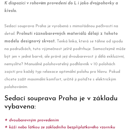
K dispozici v rohovém provedení do L i jako dvojpohovky a
křeslo.
Sedací souprava Praha je vyrobená s mimořádnou pečlivostí na
detail.
Prolnutí různobarevných materiálů dělají z tohoto
modelu designový skvost.
Tenká linka, která se táhne od spodu
na područkách, tuto výjmečnost ještě podtrhuje. Samozřejmě může
být jen v jedné barvě, ale právě její dvoubarevost ji dělá exkluzivní,
nemyslíte? Manuálně polohovatelný podhlavník v 10 polohách
zajistí pro každý typ relaxace optimální polohu pro hlavu. Pokud
chcete zažít maximální komfort, určitě ji pořiďte s elektrickým
polohováním.
Sedací souprava Praha je v základu
vybavena:
dvoubarevným provedením
kůží nebo látkou ze základního bezpříplatkového vzorníku