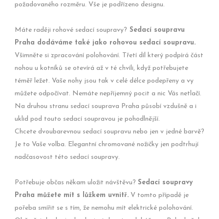
požadovaného rozměru. Vše je podřízeno designu.
Máte raději rohové sedací soupravy?
Sedací soupravu
Praha dodáváme také jako rohovou sedací soupravu.
Všimněte si zpracování polohování. Třetí díl který podpírá část
nohou u kotníků se otevírá až v té chvíli, když potřebujete
téměř ležet. Vaše nohy jsou tak v celé délce podepřeny a vy
můžete odpočívat. Nemáte nepříjemný pocit a nic Vás netlačí.
Na druhou stranu sedací souprava Praha působí vzdušně a i
uklid pod touto sedací soupravou je pohodlnější.
Chcete dvoubarevnou sedací soupravu nebo jen v jedné barvě?
Je to Vaše volba. Elegantní chromované nožičky jen podtrhují
nadčasovost této sedací soupravy.
Potřebuje občas někam uložit návštěvu?
Sedací soupravy
Praha můžete mít s lůžkem uvnitř.
V tomto případě je
pořeba smířit se s tím, že nemohu mít elektrické polohování.