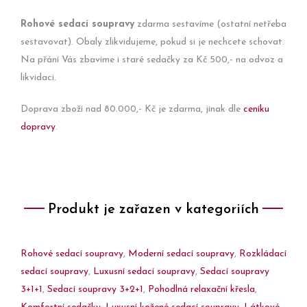
Rohové sedací soupravy
zdarma sestavíme (ostatní netřeba
sestavovat). Obaly zlikvidujeme, pokud si je nechcete schovat.
Na přání Vás zbavíme i staré sedačky za Kč 500,- na odvoz a
likvidaci.
Doprava zboží nad 80.000,- Kč je zdarma, jinak dle
ceníku
dopravy
.
Produkt je zařazen v kategoriích
Rohové sedací soupravy
,
Moderní sedací soupravy
,
Rozkládací
sedací soupravy
,
Luxusní sedací soupravy
,
Sedací soupravy
3+1+1
,
Sedací soupravy 3+2+1
,
Pohodlná relaxační křesla
,