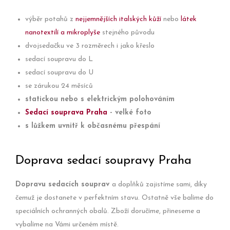
výběr potahů z
nejjemnějších italských kůží
nebo
látek
nanotextilí a mikroplyše
stejného původu
dvojsedačku ve 3 rozměrech i jako křeslo
sedací soupravu do L
sedací soupravu do U
se zárukou 24 měsíců
statickou nebo s elektrickým polohováním
Sedací souprava Praha
- velké foto
s lůžkem uvnitř k občasnému přespání
Doprava sedací soupravy Praha
Dopravu sedacích souprav
a doplňků zajistíme sami, díky
čemuž je dostanete v perfektním stavu. Ostatně vše balíme do
speciálních ochranných obalů. Zboží doručíme, přineseme a
vybalíme na Vámi určeném místě.