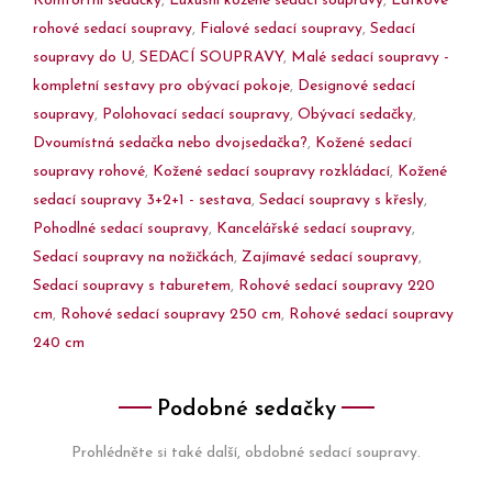
Komfortní sedačky
,
Luxusní kožené sedací soupravy
,
Látkové
rohové sedací soupravy
,
Fialové sedací soupravy
,
Sedací
soupravy do U
,
SEDACÍ SOUPRAVY
,
Malé sedací soupravy -
kompletní sestavy pro obývací pokoje
,
Designové sedací
soupravy
,
Polohovací sedací soupravy
,
Obývací sedačky
,
Dvoumístná sedačka nebo dvojsedačka?
,
Kožené sedací
soupravy rohové
,
Kožené sedací soupravy rozkládací
,
Kožené
sedací soupravy 3+2+1 - sestava
,
Sedací soupravy s křesly
,
Pohodlné sedací soupravy
,
Kancelářské sedací soupravy
,
Sedací soupravy na nožičkách
,
Zajímavé sedací soupravy
,
Sedací soupravy s taburetem
,
Rohové sedací soupravy 220
cm
,
Rohové sedací soupravy 250 cm
,
Rohové sedací soupravy
240 cm
Podobné sedačky
Prohlédněte si také další, obdobné sedací soupravy.