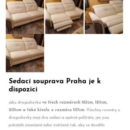
Sedačka
Sedačka
Detail
Praha v
Praha s
područky
krémové
otevřeným
sedačky
a hnědé
polohováním
Praha
Kožená
kůži.
a manuálně
sedací
polohovacími
souprava
podhlavníky.
Praha -
hovězí
Sedací souprava Praha je k
kůže
dispozici
jako dvojpohovka
ve třech rozměrech 163cm, 183cm,
203cm a také křeslo o rozměru 107cm.
Všechny rozměry u
dvojpohovky mají dva sedací a opěrné polštáře, jen jsou
pokaždé zmenšené nebo zvětšené tak, aby se dosáhlo