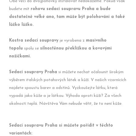
Obě věci do dvojpohovky instalovat nedokážeme. Pokud však
budete mít
rohovu sedací soupravu Praha a bude
dostatečně velké ano, tam může být polohování a také
lůžko lůžko.
Kostra sedací soupravy
je vyrobena z
masivního
topolu
spolu se
silnostěnou překližkou a kovovými
nožičkami.
Sedací soupravy Praha
si můžete nechat očalounit širokým
výběrem italských potahových látek a kůží. V našich vzornících
najdete spoustu barev a odstínů. Vyzkoušejte látku, která
vypadá jako kůže a je látkou. Výhoda oproti kůži? Za všech
okolností teplá. Návštěva Vám nebude věřit, že to není kůže.
Sedací soupravu Praha si můžete pořídit v těchto
variantách: