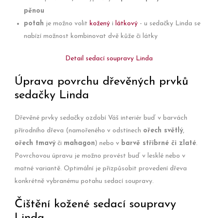
pěnou
potah
je možno volit
kožený
i
látkový
- u sedačky Linda se
nabízí možnost kombinovat dvě kůže či látky
Detail sedací soupravy Linda
Úprava povrchu dřevěných prvků
sedačky Linda
Dřevěné prvky sedačky ozdobí Váš interiér buď v barvách
přírodního dřeva (namořeného v odstínech
ořech světlý
,
ořech tmavý
či
mahagon
) nebo v
barvě stříbrné či zlaté
.
Povrchovou úpravu je možno provést buď v lesklé nebo v
matné variantě. Optimální je přizpůsobit provedení dřeva
konkrétně vybranému potahu sedací soupravy.
Čištění kožené sedací soupravy