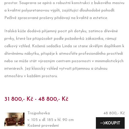
prostor. Souprava se opírá o robustní konstrukci z bukového masivu
a kvalitní polyuretanovou výplň, zajišťující dlouhodobé pohodlí.
Pečlivě zpracované proševy přidávají na kvalitě a estetice.
Italská kůže dodává příjemný pocit při dotyku, zatímco dřevěné
prvky, které lze přizpůsobit podle požadavků zákazníka, rámují
celkový vzhled. Kožená sedačka Linda se stane skvělým doplňkem k
dřevěnému nábytku, přispěje k atmosféře profesionálního prostředí
nebo se může stát výrazným centrem pozornosti v minimalistických
interiérech. Její klasický vzhled vytvoří příjemnou a útulnou
atmosféru v každém prostoru.
31 800,- Kč - 48 800,- Kč
Trojpohovka
48 800,- Kč
v. 105 x dl. 185 x hl. 90 cm
KOUPIT
Kožené provedení