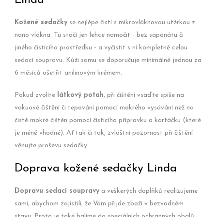
Linda
Kožené sedačky
se nejlépe čistí s mikrovláknovou utěrkou z
nano vlákna. Tu stačí jen lehce namočit - bez saponátu či
jiného čistícího prostředku - a vyčistit s ní kompletně celou
sedací soupravu. Kůži samu se doporučuje minimálně jednou za
6 měsíců ošetřit anilinovým krémem.
Pokud zvolíte
látkový potah
, při čištění vsaďte spíše na
vakuové čištění či tepování pomocí mokrého vysávání než na
čistě mokré čištěn pomocí čistícího přípravku a kartáčku (které
je méně vhodné). Ať tak či tak, zvláštní pozornost při čištění
věnujte proševu sedačky.
Doprava kožené sedačky Linda
Dopravu sedací soupravy
a veškerých doplňků realizujeme
sami, abychom zajistili, že Vám přijde zboží v bezvadném
stavu. Proto je také balíme do speciálních ochranných obalů.