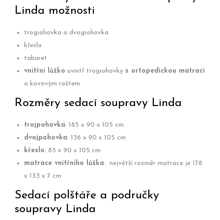
Linda možnosti
trojpohovka a dvojpohovka
křeslo
taburet
vnitřní lůžko
uvnitř trojpohovky
s ortopedickou matrací
a kovovým roštem
Rozměry sedací soupravy Linda
trojpohovka
: 185 x 90 x 105 cm
dvojpohovka
: 136 x 90 x 105 cm
křeslo
: 85 x 90 x 105 cm
matrace vnitřního lůžka
: největší rozměr matrace je 178
x 133 x 7 cm
Sedací polštáře a područky
soupravy Linda