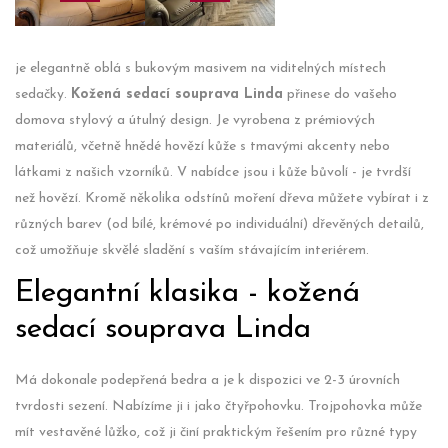
je elegantně oblá s bukovým masivem na viditelných místech
sedačky.
Kožená sedací souprava Linda
přinese do vašeho
domova stylový a útulný design. Je vyrobena z prémiových
materiálů, včetně hnědé hovězí kůže s tmavými akcenty nebo
látkami z našich vzorníků. V nabídce jsou i kůže bůvolí - je tvrdší
než hovězí. Kromě několika odstínů moření dřeva můžete vybírat i z
různých barev (od bílé, krémové po individuální) dřevěných detailů,
což umožňuje skvělé sladění s vaším stávajícím interiérem.
Elegantní klasika - kožená
sedací souprava Linda
Má dokonale podepřená bedra a je k dispozici ve 2-3 úrovních
tvrdosti sezení. Nabízíme ji i jako čtyřpohovku. Trojpohovka může
mít vestavěné lůžko, což ji činí praktickým řešením pro různé typy