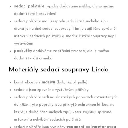
sedací polštáře
typicky dodáváme měkké, ale je možno
dodat i tvrdé provedení
sedací polštáře mají zespodu jednu část suchého zipu,
druhá je na dně sedací soupravy. Tím je zajištěno správné
ustavení sedacích polštářů a snadné čištění soupravy např.
vysavačem
područky
dodáváme ve střední tvrdosti, ale je možno
dodat i tvrdší či měkčí
Materiály sedací soupravy Linda
konstrukce je z
masivu
(buk, topol, jedle)
sedadla jsou zpevněna výztužnými příčníky
sedací polštáře sedí na elastických popruzích rozmístěných
do kříže. Tyto popruhy jsou přikryté ochrannou látkou, na
které je druhá část suchých zipů, které zajišťují správné
ustavení a nehýbání sedacích polštářů
sedací polštáře jsou vyplněny
expanzní polyuretanovou