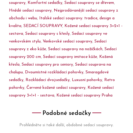
soupravy
,
Komfortní sedačky
,
Sedací soupravy se dřevem
,
Hnědé sedací soupravy
,
Nejprodávanější sedací soupravy z
obchodu i webu
,
Italské sedací soupravy: tradice, design a
kvalita
,
SEDACÍ SOUPRAVY
,
Kožené sedací soupravy 3+2+1 -
sestava
,
Sedací soupravy s křesly
,
Sedací soupravy ve
venkovském stylu
,
Venkovské sedací soupravy
,
Sedací
soupravy z eko kůže
,
Sedací soupravy na nožičkách
,
Sedací
soupravy 200 cm
,
Sedací soupravy imitace kůže
,
Kožená
křesla
,
Sedací soupravy pro seniory
,
Sedací souprava na
chalupu
,
Dvoumístné rozkládací pohovky
,
Smaragdové
sedačky
,
Rozkládací dvojsedačky
,
Luxusní pohovky
,
Retro
pohovky
,
Červené kožené sedací soupravy
,
Kožené sedací
soupravy 3+1+1 - sestava
,
Kožené sedací soupravy Praha
Podobné sedačky
Prohlédněte si také další, obdobné sedací soupravy.