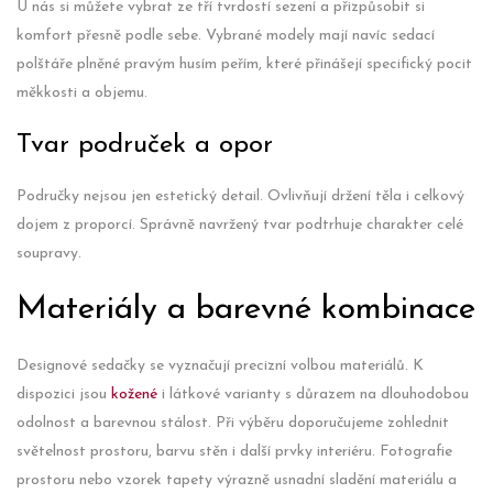
U nás si můžete vybrat ze tří tvrdostí sezení a přizpůsobit si
komfort přesně podle sebe. Vybrané modely mají navíc sedací
polštáře plněné pravým husím peřím, které přinášejí specifický pocit
měkkosti a objemu.
Tvar područek a opor
Područky nejsou jen estetický detail. Ovlivňují držení těla i celkový
dojem z proporcí. Správně navržený tvar podtrhuje charakter celé
soupravy.
Materiály a barevné kombinace
Designové sedačky se vyznačují precizní volbou materiálů. K
dispozici jsou
kožené
i látkové varianty s důrazem na dlouhodobou
odolnost a barevnou stálost. Při výběru doporučujeme zohlednit
světelnost prostoru, barvu stěn i další prvky interiéru. Fotografie
prostoru nebo vzorek tapety výrazně usnadní sladění materiálu a