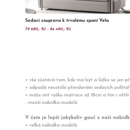
Sedací souprava k trvalému spaní Vela
79 680,- Kč - 84 480,- Kč
+ vše zůstává tam, kde má být a lůžko se jen p
+ odpadá neustálé přendavání sedacích polštář
+ může mít výšku matrace až 18cm a tím i větší
- menší nabídka modelů
V čem je lepší jakýkoliv gauč z naší nabídk
+ velká nabídka modelů