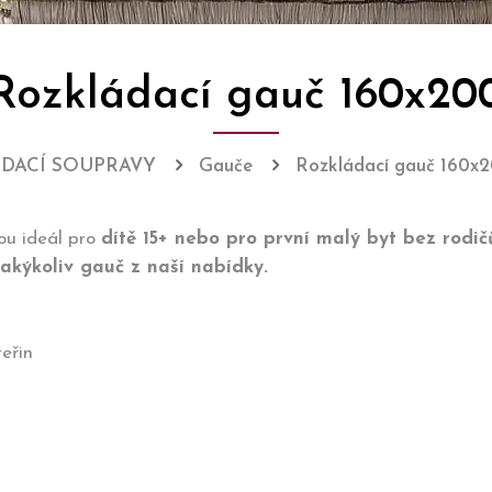
Rozkládací gauč 160x20
EDACÍ SOUPRAVY
Gauče
Rozkládací gauč 160x
ou ideál pro
dítě 15+ nebo pro první malý byt bez rodič
akýkoliv gauč z naší nabídky.
teřin