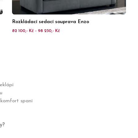
Rozkládací sedací souprava Enzo
82 100,- Kč - 98 230,- Kč
řeklápí
u
 komfort spaní
y?