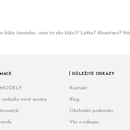
í
ci kůže (novinka - není to eko kůže)? Látku? Alcantaru? Náš
MACE
DŮLEŽITÉ ODKAZY
 MODELY
Kontakt
: sedačky nové sezóny
Blog
ávanější
Obchodní podmínky
trendy
Vše o nákupu