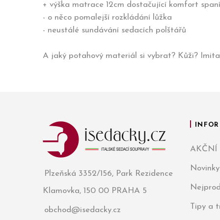
+ výška matrace 12cm dostačující komfort span
- o něco pomalejší rozkládání lůžka
- neustálé sundávání sedacích polštářů
A jaký potahový materiál si vybrat? Kůži? Imita
INFOR
AKČNÍ
Novinky
Plzeňská 3352/156, Park Rezidence
Nejprod
Klamovka, 150 00 PRAHA 5
Tipy a 
obchod@isedacky.cz