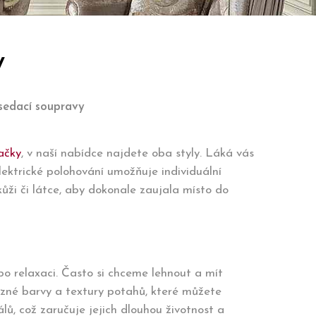
y
sedací soupravy
dačky
, v naší nabídce najdete oba styly. Láká vás
ektrické polohování umožňuje individuální
ůži či látce, aby dokonale zaujala místo do
nebo relaxaci. Často si chceme lehnout a mít
ůzné barvy a textury potahů, které můžete
lů, což zaručuje jejich dlouhou životnost a