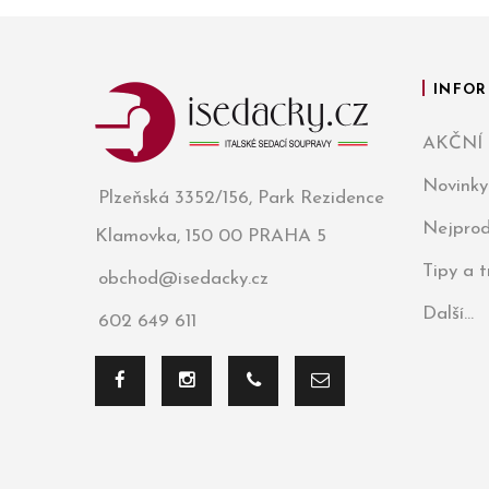
INFOR
AKČNÍ
Novinky
Plzeňská 3352/156, Park Rezidence
Nejprod
Klamovka, 150 00 PRAHA 5
Tipy a 
obchod@isedacky.cz
Další...
602 649 611