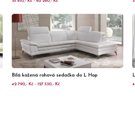
35 810,- Kč - 62 260,- Kč
3
Bílá kožená rohová sedačka do L Hop
L
42 790,- Kč - 127 530,- Kč
4