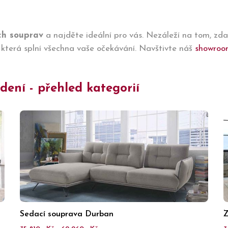
ch souprav
a najděte ideální pro vás. Nezáleží na tom, zd
u, která splní všechna vaše očekávání. Navštivte náš
showroo
ení - přehled kategorií
Sedací souprava Durban
Z