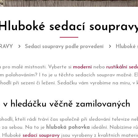
Hluboké sedací souprav
RAVY
Sedací soupravy podle provedení
Hluboké 
 pro malé místnosti. Vyberte si
moderní
nebo
rustikální se
m polohováním? I to je u těchto sedacích souprav možné. El
dlí při sezení či ležení. Sedačku vám vyrobíme na míru, v k
e v hledáčku věčně zamilovaných
ohodlí, kteří rádi tráví čas společně při sledování televize 
o za sebou. Na to je
hluboká pohovka
ideální. Nabízíme r
a. Hluboké
sedací soupravy
jsou vyrobeny z kvalitních materiá