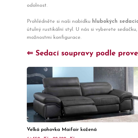
odolnost.
Prohlédněte si naši nabídku
hlubokých sedací
útulný rustikální styl. U nás si vyberete sedačk
možnostmi konfigurace.
⇐ Sedací soupravy podle proved
Velká pohovka Maifair kožená