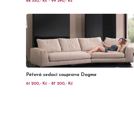
64 550,- Kč - 99 390,- Kč
Péřová sedací souprava Dogme
61 200,- Kč - 87 200,- Kč