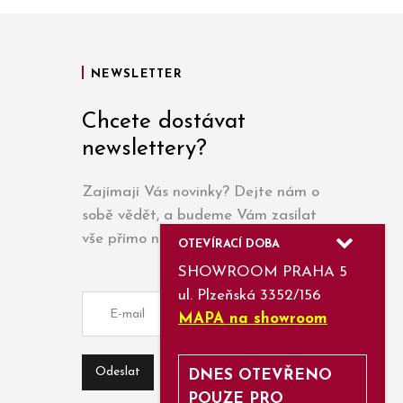
NEWSLETTER
Chcete dostávat
newslettery?
Zajímají Vás novinky? Dejte nám o
sobě vědět, a budeme Vám zasílat
vše přímo na e-mail.
OTEVÍRACÍ DOBA
SHOWROOM PRAHA 5
ul. Plzeňská 3352/156
MAPA na showroom
DNES OTEVŘENO
POUZE PRO