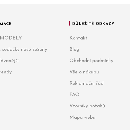
MACE
DŮLEŽITÉ ODKAZY
 MODELY
Kontakt
: sedačky nové sezóny
Blog
ávanější
Obchodní podmínky
trendy
Vše o nákupu
Reklamační řád
FAQ
Vzorníky potahů
Mapa webu