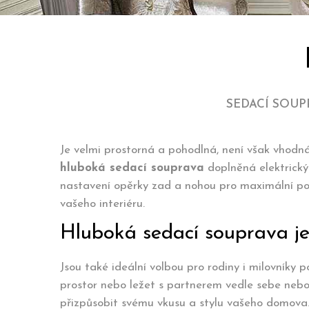
SEDACÍ SOUP
Je velmi prostorná a pohodlná, není však vhodná
hluboká sedací souprava
doplněná elektrický
nastavení opěrky zad a nohou pro maximální poho
vašeho interiéru.
Hluboká sedací souprava j
Jsou také ideální volbou pro rodiny i milovníky p
prostor nebo ležet s partnerem vedle sebe neb
přizpůsobit svému vkusu a stylu vašeho domov