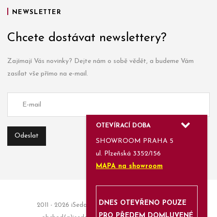
NEWSLETTER
Chcete dostávat newslettery?
Zajímají Vás novinky? Dejte nám o sobě vědět, a budeme Vám
zasílat vše přímo na e-mail.
OTEVÍRACÍ DOBA
SHOWROOM PRAHA 5
ul. Plzeňská 3352/156
MAPA na showroom
DNES OTEVŘENO POUZE
2011 - 2026 iSedačky.cz | Informace a objednávky:
PRO PŘEDEM DOMLUVENÉ