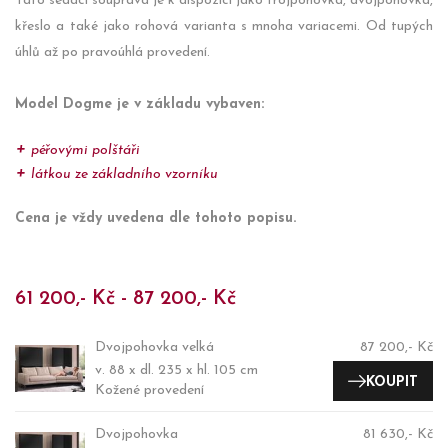
Tato sedací souprava je k dispozici jako trojpohovka, dvojpohovka,
křeslo a také jako rohová varianta s mnoha variacemi. Od tupých
úhlů až po pravoúhlá provedení.
Model Dogme je v základu vybaven:
péřovými polštáři
látkou ze základního vzorníku
Cena je vždy uvedena dle tohoto popisu.
61 200,- Kč - 87 200,- Kč
Dvojpohovka velká
87 200,- Kč
v. 88 x dl. 235 x hl. 105 cm
KOUPIT
Kožené provedení
Dvojpohovka
81 630,- Kč