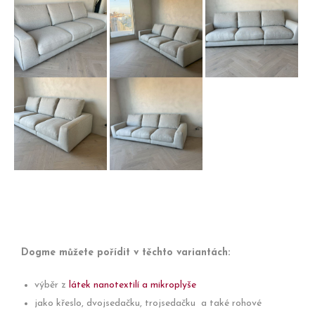
sedací
Dogme v
péřová
souprava
látce
sedací
Dogme s
plněná
souprava 
Péřová
Trojpohovka
pérovými
husím
trojpohovk
sedačka
plněná
polštáři -
peřím.
Dogme s
husím
velmi
kompletně
peřím
pohodlná.
snímatelným
Dogme -
potahem.
velice
komfortní a
Dogme můžete pořídit v těchto variantách:
měkká.
výběr z
látek nanotextilí a mikroplyše
jako křeslo, dvojsedačku, trojsedačku a také rohové