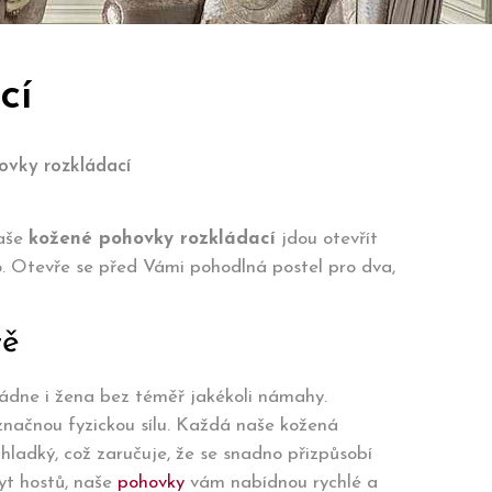
cí
ovky rozkládací
Naše
kožené pohovky rozkládací
jdou otevřít
vo. Otevře se před Vámi pohodlná postel pro dva,
tě
vládne i žena bez téměř jakékoli námahy.
načnou fyzickou sílu. Každá naše kožená
hladký, což zaručuje, že se snadno přizpůsobí
yt hostů, naše
pohovky
vám nabídnou rychlé a