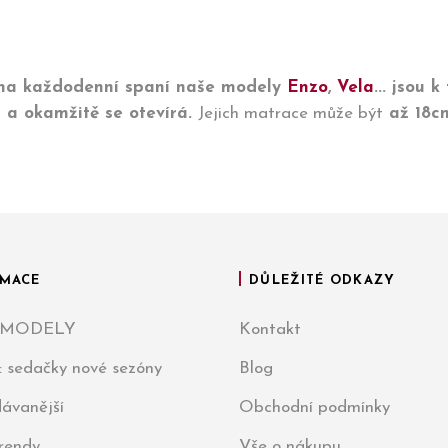
na každodenní spaní naše modely
Enzo
,
Vela
... jsou 
 a okamžitě se otevírá.
Jejich matrace může být
až 18cm
MACE
DŮLEŽITÉ ODKAZY
 MODELY
Kontakt
: sedačky nové sezóny
Blog
ávanější
Obchodní podmínky
trendy
Vše o nákupu