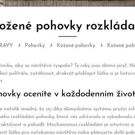
ožené pohovky rozkláda
RAVY
Pohovky
Kožené pohovky
Kožené poh
hovku, aby se návštěva vyspala? Ty roky jsou dávno pryč. 
dací polštáře, zatáhnout, dvakrát překlopit lůžko a je hoto
t.
hovky oceníte v každodenním živo
 je natolik snadný, že jej díky důmyslnému systému pružin z
ho rozkládání pohovky, které vás zdržovalo a vyžadovalo z
ktičnost a pohodlí. Mechanismus rozkládání je intuitivní a 
avit lůžko pro nečekanou návštěvu nebo plánujete delší pob