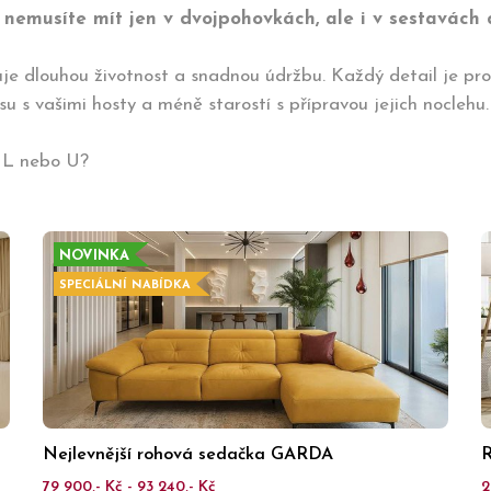
 nemusíte mít jen v dvojpohovkách, ale i v sestavách
uje dlouhou životnost a snadnou údržbu. Každý detail je pro
asu s vašimi hosty a méně starostí s přípravou jejich noclehu.
L nebo U?
NOVINKA
SPECIÁLNÍ NABÍDKA
Nejlevnější rohová sedačka GARDA
R
79 900,- Kč - 93 240,- Kč
2