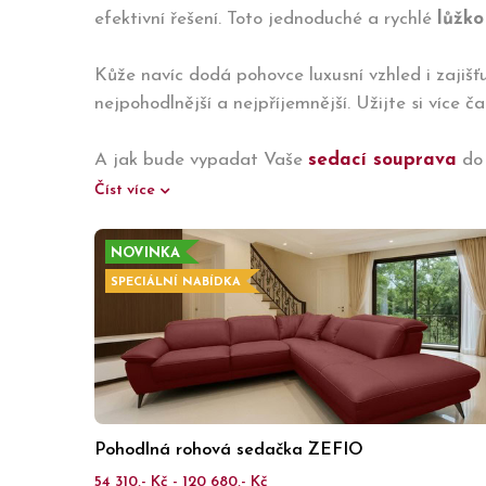
efektivní řešení. Toto jednoduché a rychlé
lůžko
Kůže navíc dodá pohovce luxusní vzhled i zajišť
nejpohodlnější a nejpříjemnější. Užijte si více č
A jak bude vypadat Vaše
sedací souprava
do 
Číst více
NOVINKA
SPECIÁLNÍ NABÍDKA
Pohodlná rohová sedačka ZEFIO
54 310,- Kč - 120 680,- Kč