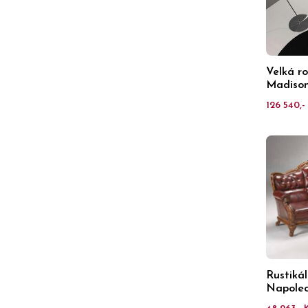
Velká r
Madiso
126 540,- 
Rustiká
Napole