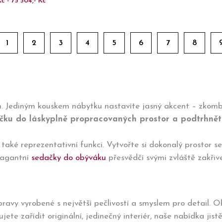
Kč - 75 504,- Kč
1
2
3
4
5
6
7
8
h. Jediným kouskem nábytku nastavíte jasný akcent – zkomb
čku do láskyplně propracovaných prostor a podtrhněte
aké reprezentativní funkci. Vytvořte si dokonalý prostor s
vagantní
sedačky do obýváku
přesvědčí svými zvláště zakřiv
avy vyrobené s největší pečlivostí a smyslem pro detail. O
te zařídit originální, jedinečný interiér, naše nabídka jist