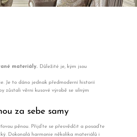
rané materiály.
Důležité je, kým jsou
ie. Je to dáno jednak předmoderní historií
by zůstali věrni kusové výrobě se silným
knou za sebe samy
ťovou pěnou. Přijďte se přesvědčit a posaďte
ický. Dokonalá harmonie několika materiálů i