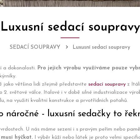
Luxusní sedací soupravy
SEDACÍ SOUPRAVY
Luxusní sedací soupravy
í a dokonalosti.
Pro jejich výrobu využíváme pouze vyb
akýrníky.
ě jako většina lidí zřejmě představíte
sedací soupravy
z Itál
. světové válce. Italové i v době silné industrializace výro
, na využití kvalitní konstrukce a prvotřídních potahů.
ro náročné - luxusní sedačky to ře
tvrdostech. U nás máme sezení i s pravým peřím nebo pamě
 musí hýčkat.
I výběr kůží nebo látek je proto velmi specif