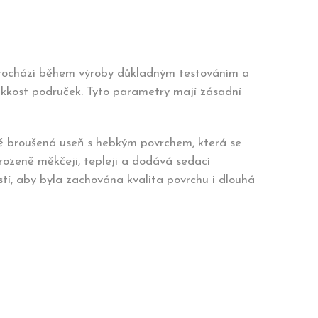
prochází během výroby důkladným testováním a
kkost područek. Tyto parametry mají zásadní
ě broušená useň s hebkým povrchem, která se
irozeně měkčeji, tepleji a dodává sedací
tí, aby byla zachována kvalita povrchu i dlouhá