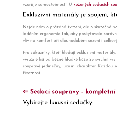
vzorůje samozřejmostí. U
kožených sedacích so
Exkluzivní materiály je spojení, 
Nejde nám o prázdná tvrzení, ale o skutečné p
laděním ergonomie tak, aby poskytovala správn
vliv na komfort při dlouhodobém sezení i celkový
Pro zákazníky, kteří hledají exkluzivní materiál
výrazně liší od běžné hladké kůže ze svrchní vrs
soupravě jedinečný, luxusní charakter. Každou 
životnost.
⇐ Sedací soupravy - kompletní
Vybírejte luxusní sedačky: