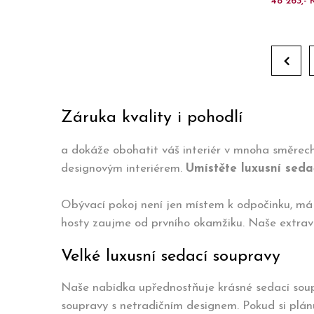
48 263,- 
Záruka kvality i pohodlí
a dokáže obohatit váš interiér v mnoha směrec
designovým interiérem.
Umístěte luxusní seda
Obývací pokoj není jen místem k odpočinku, má t
hosty zaujme od prvního okamžiku. Naše extra
Velké luxusní sedací soupravy
Naše nabídka upřednostňuje krásné sedací soupr
soupravy s netradičním designem. Pokud si plánuje