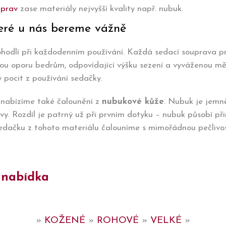
uprav
zase materiály nejvyšší kvality např. nubuk.
které u nás bereme vážně
ohodlí při každodenním používání. Každá sedací souprava 
ou oporu bedrům, odpovídající výšku sezení a vyváženou mě
 pocit z používání sedačky.
y, nabízíme také čalounění z
nubukové kůže
. Nubuk je jemn
tvy. Rozdíl je patrný už při prvním dotyku – nubuk působí př
sedačku z tohoto materiálu čalouníme s mimořádnou pečlivos
 nabídka
»
KOŽENÉ
»
ROHOVÉ
»
VELKÉ
»