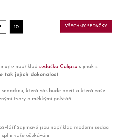
VŠECHNY SEDAČKY
9
10
inujte například
sedačka Calipso
s jinak s
 tak jejich dokonalost
.
e sedačkou, která vás bude bavit a která vaše
enými tvary a měkkými polštáři.
bzvlášť zajímavé jsou například moderní sedací
ě splní vaše očekávání.