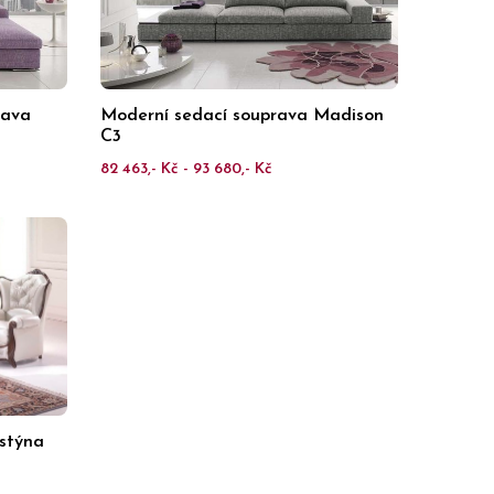
rava
Moderní sedací souprava Madison
C3
82 463,- Kč - 93 680,- Kč
istýna