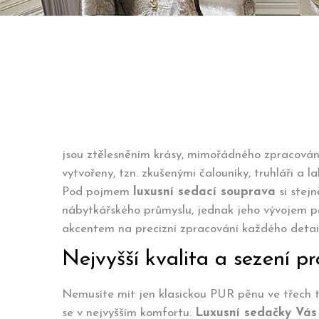
jsou ztělesněním krásy, mimořádného zpracován
vytvořeny, tzn. zkušenými čalouníky, truhláři a l
Pod pojmem
luxusní sedací souprava
si stejn
nábytkářského průmyslu, jednak jeho vývojem po 2
akcentem na precizní zpracování každého detailu
Nejvyšší kvalita a sezení p
Nemusíte mít jen klasickou PUR pěnu ve třech 
se v nejvyšším komfortu.
Luxusní sedačky Vás