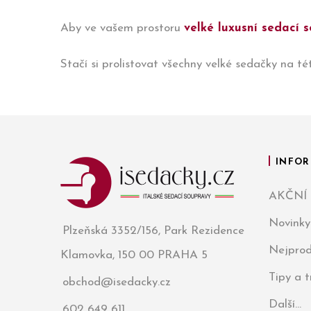
Aby ve vašem prostoru
velké luxusní sedací 
Stačí si prolistovat všechny velké sedačky na té
INFOR
AKČNÍ
Novinky
Plzeňská 3352/156, Park Rezidence
Nejprod
Klamovka, 150 00 PRAHA 5
Tipy a 
obchod@isedacky.cz
Další...
602 649 611