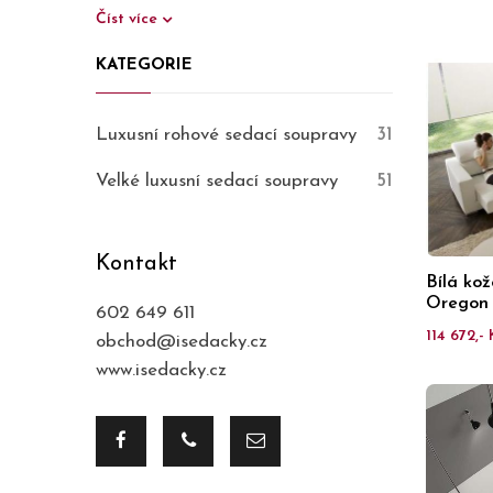
Číst více
KATEGORIE
Luxusní rohové sedací soupravy
31
Velké luxusní sedací soupravy
51
Kontakt
Bílá ko
Oregon
602 649 611
114 672,- 
obchod@isedacky.cz
www.isedacky.cz