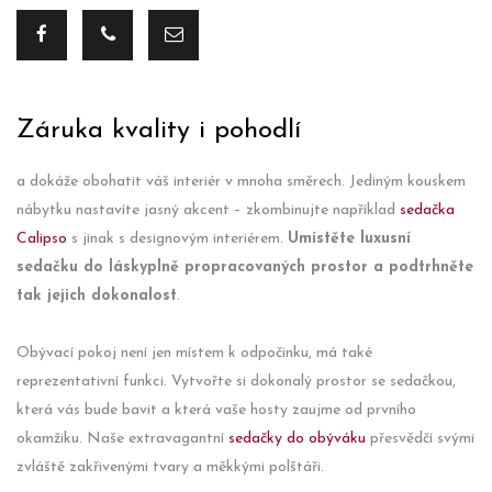
Záruka kvality i pohodlí
a dokáže obohatit váš interiér v mnoha směrech. Jediným kouskem
nábytku nastavíte jasný akcent – zkombinujte například
sedačka
Calipso
s jinak s designovým interiérem.
Umístěte luxusní
sedačku do láskyplně propracovaných prostor a podtrhněte
tak jejich dokonalost
.
Obývací pokoj není jen místem k odpočinku, má také
reprezentativní funkci. Vytvořte si dokonalý prostor se sedačkou,
která vás bude bavit a která vaše hosty zaujme od prvního
okamžiku. Naše extravagantní
sedačky do obýváku
přesvědčí svými
zvláště zakřivenými tvary a měkkými polštáři.