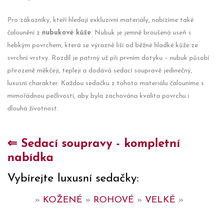
Pro zákazníky, kteří hledají exkluzivní materiály, nabízíme také
čalounění z
nubukové kůže
. Nubuk je jemně broušená useň s
hebkým povrchem, která se výrazně liší od běžné hladké kůže ze
svrchní vrstvy. Rozdíl je patrný už při prvním dotyku – nubuk působí
přirozeně měkčeji, tepleji a dodává sedací soupravě jedinečný,
luxusní charakter. Každou sedačku z tohoto materiálu čalouníme s
mimořádnou pečlivostí, aby byla zachována kvalita povrchu i
dlouhá životnost.
⇐ Sedací soupravy - kompletní
nabídka
Vybírejte luxusní sedačky:
»
KOŽENÉ
»
ROHOVÉ
»
VELKÉ
»