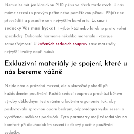
Nemusíte mít jen klasickou PUR pěnu ve třech tvrdostech. U nás
máme sezení i s pravým peřím nebo paměťovou pěnou. Přijďte se
přesvědčit a posaďte se v nejvyšším komfortu.
Luxusní
sedačky Vás musí hýčkat.
I výběr kůží nebo látek je proto velmi
specifický. Dokonalá harmonie několika materiálů i vzorůje
samozřejmostí. U
kožených sedacích souprav
zase materiály
nejvyšší kvality např. nubuk.
Exkluzivní materiály je spojení, které u
nás bereme vážně
Nejde nám o prázdná tvrzení, ale o skutečné pohodlí při
každodenním používání. Každá sedací souprava prochází během
výroby důkladným testováním a laděním ergonomie tak, aby
poskytovala správnou oporu bedrům, odpovídající výšku sezení a
vyváženou měkkost područek. Tyto parametry mají zásadní vliv na
komfort při dlouhodobém sezení i celkový pocit z používání
sedačky.