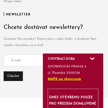
Mapa webu
NEWSLETTER
Chcete dostávat newslettery?
Zajímají Vás novinky? Dejte nám o sobě vědět, a budeme Vám
zasílat vše přímo na e-mail.
OTEVÍRACÍ DOBA
SHOWROOM PRAHA 5
ul. Plzeňská 3352/156
MAPA na showroom
DNES OTEVŘENO POUZE
PRO PŘEDEM DOMLUVENÉ