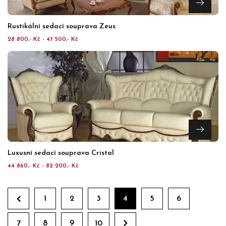
Rustikální sedací souprava Zeus
28 800,- Kč - 47 500,- Kč
Luxusní sedací souprava Cristal
44 860,- Kč - 82 200,- Kč
1
2
3
4
5
6
7
8
9
10