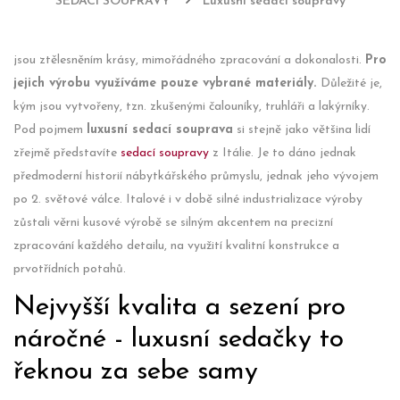
SEDACÍ SOUPRAVY
Luxusní sedací soupravy
jsou ztělesněním krásy, mimořádného zpracování a dokonalosti.
Pro
jejich výrobu využíváme pouze vybrané materiály.
Důležité je,
kým jsou vytvořeny, tzn. zkušenými čalouníky, truhláři a lakýrníky.
Pod pojmem
luxusní sedací souprava
si stejně jako většina lidí
zřejmě představíte
sedací soupravy
z Itálie. Je to dáno jednak
předmoderní historií nábytkářského průmyslu, jednak jeho vývojem
po 2. světové válce. Italové i v době silné industrializace výroby
zůstali věrni kusové výrobě se silným akcentem na precizní
zpracování každého detailu, na využití kvalitní konstrukce a
prvotřídních potahů.
Nejvyšší kvalita a sezení pro
náročné - luxusní sedačky to
řeknou za sebe samy