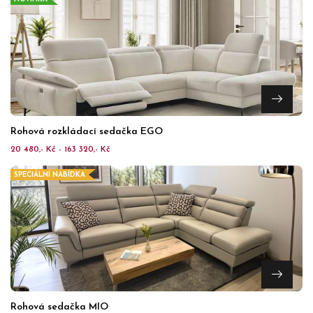
Rohová rozkládací sedačka EGO
20 480,- Kč - 163 320,- Kč
SPECIÁLNÍ NABÍDKA
Rohová sedačka MIO