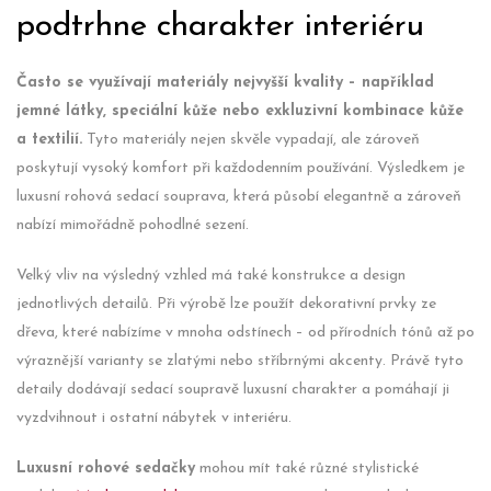
podtrhne charakter interiéru
Často se využívají materiály nejvyšší kvality – například
jemné látky, speciální kůže nebo exkluzivní kombinace kůže
a textilií.
Tyto materiály nejen skvěle vypadají, ale zároveň
poskytují vysoký komfort při každodenním používání. Výsledkem je
luxusní rohová sedací souprava, která působí elegantně a zároveň
nabízí mimořádně pohodlné sezení.
Velký vliv na výsledný vzhled má také konstrukce a design
jednotlivých detailů. Při výrobě lze použít dekorativní prvky ze
dřeva, které nabízíme v mnoha odstínech – od přírodních tónů až po
výraznější varianty se zlatými nebo stříbrnými akcenty. Právě tyto
detaily dodávají sedací soupravě luxusní charakter a pomáhají ji
vyzdvihnout i ostatní nábytek v interiéru.
Luxusní rohové sedačky
mohou mít také různé stylistické