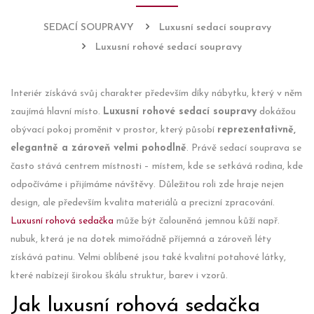
SEDACÍ SOUPRAVY
Luxusní sedací soupravy
Luxusní rohové sedací soupravy
Interiér získává svůj charakter především díky nábytku, který v něm
zaujímá hlavní místo.
Luxusní rohové sedací soupravy
dokážou
obývací pokoj proměnit v prostor, který působí
reprezentativně,
elegantně a zároveň velmi pohodlně
. Právě sedací souprava se
často stává centrem místnosti – místem, kde se setkává rodina, kde
odpočíváme i přijímáme návštěvy. Důležitou roli zde hraje nejen
design, ale především kvalita materiálů a precizní zpracování.
Luxusní rohová sedačka
může být čalouněná jemnou kůží např.
nubuk, která je na dotek mimořádně příjemná a zároveň léty
získává patinu. Velmi oblíbené jsou také kvalitní potahové látky,
které nabízejí širokou škálu struktur, barev i vzorů.
Jak luxusní rohová sedačka