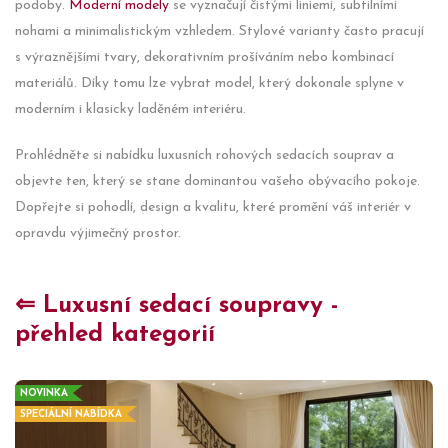
podoby.
Moderní modely
se vyznačují čistými liniemi, subtilními
nohami a minimalistickým vzhledem. Stylové varianty často pracují
s výraznějšími tvary, dekorativním prošíváním nebo kombinací
materiálů. Díky tomu lze vybrat model, který dokonale splyne v
moderním i klasicky laděném interiéru.
Prohlédněte si nabídku luxusních rohových sedacích souprav a
objevte ten, který se stane dominantou vašeho obývacího pokoje.
Dopřejte si pohodlí, design a kvalitu, které promění váš interiér v
opravdu výjimečný prostor.
⇐ Luxusní sedací soupravy -
přehled kategorií
NOVINKA
SPECIÁLNÍ NABÍDKA