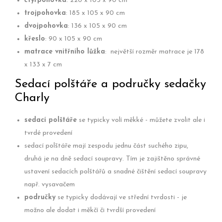
čtyřpohovka
: 220 x 105 x 90 cm
trojpohovka
: 185 x 105 x 90 cm
dvojpohovka
: 136 x 105 x 90 cm
křeslo
: 90 x 105 x 90 cm
matrace vnitřního lůžka
: největší rozměr matrace je 178
x 133 x 7 cm
Sedací polštáře a područky sedačky
Charly
sedací polštáře
se typicky volí měkké - můžete zvolit ale i
tvrdé provedení
sedací polštáře mají zespodu jednu část suchého zipu,
druhá je na dně sedací soupravy. Tím je zajištěno správné
ustavení sedacích polštářů a snadné čištění sedací soupravy
např. vysavačem
područky
se typicky dodávají ve střední tvrdosti - je
možno ale dodat i měkčí či tvrdší provedení