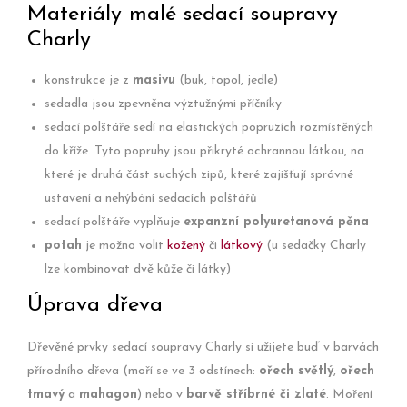
Materiály malé sedací soupravy
Charly
konstrukce je z
masivu
(buk, topol, jedle)
sedadla jsou zpevněna výztužnými příčníky
sedací polštáře sedí na elastických popruzích rozmístěných
do kříže. Tyto popruhy jsou přikryté ochrannou látkou, na
které je druhá část suchých zipů, které zajišťují správné
ustavení a nehýbání sedacích polštářů
sedací polštáře vyplňuje
expanzní polyuretanová pěna
potah
je možno volit
kožený
či
látkový
(u sedačky Charly
lze kombinovat dvě kůže či látky)
Úprava dřeva
Dřevěné prvky sedací soupravy Charly si užijete buď v barvách
přírodního dřeva (moří se ve 3 odstínech:
ořech světlý
,
ořech
tmavý
a
mahagon
) nebo v
barvě stříbrné či zlaté
. Moření