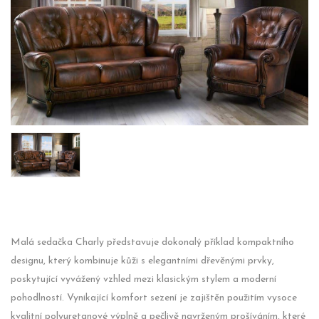
Malá sedačka Charly představuje dokonalý příklad kompaktního
designu, který kombinuje kůži s elegantními dřevěnými prvky,
poskytující vyvážený vzhled mezi klasickým stylem a moderní
pohodlností. Vynikající komfort sezení je zajištěn použitím vysoce
kvalitní polyuretanové výplně a pečlivě navrženým prošíváním, které