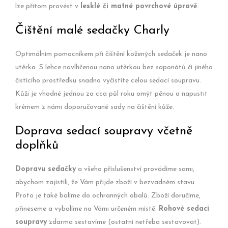
lze přitom provést v
lesklé či matné povrchové úpravě
.
Čištění malé sedačky Charly
Optimálním pomocníkem při čištění kožených sedaček je nano
utěrka. S lehce navlhčenou nano utěrkou bez saponátů či jiného
čistícího prostředku snadno vyčistíte celou sedací soupravu.
Kůži je vhodné jednou za cca půl roku omýt pěnou a napustit
krémem z námi doporučované sady na čištění kůže.
Doprava sedací soupravy včetně
doplňků
Dopravu sedačky
a všeho příslušenství provádíme sami,
abychom zajistili, že Vám přijde zboží v bezvadném stavu.
Proto je také balíme do ochranných obalů. Zboží doručíme,
přineseme a vybalíme na Vámi určeném místě.
Rohové sedací
soupravy
zdarma sestavíme (ostatní netřeba sestavovat).