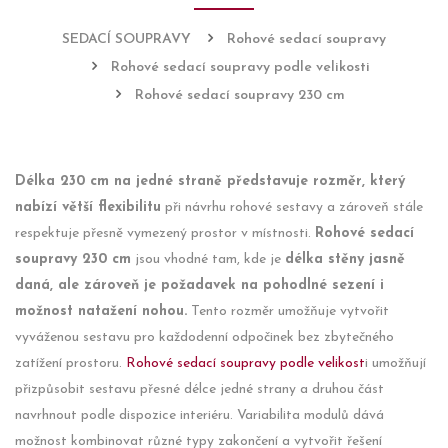
SEDACÍ SOUPRAVY
Rohové sedací soupravy
Rohové sedací soupravy podle velikosti
Rohové sedací soupravy 230 cm
Délka 230 cm na jedné straně představuje rozměr, který
nabízí větší flexibilitu
při návrhu rohové sestavy a zároveň stále
respektuje přesně vymezený prostor v místnosti.
Rohové sedací
soupravy 230 cm
jsou vhodné tam, kde je
délka stěny jasně
daná, ale zároveň je požadavek na pohodlné sezení i
možnost natažení nohou.
Tento rozměr umožňuje vytvořit
vyváženou sestavu pro každodenní odpočinek bez zbytečného
zatížení prostoru.
Rohové sedací soupravy podle velikost
i umožňují
přizpůsobit sestavu přesné délce jedné strany a druhou část
navrhnout podle dispozice interiéru. Variabilita modulů dává
možnost kombinovat různé typy zakončení a vytvořit řešení