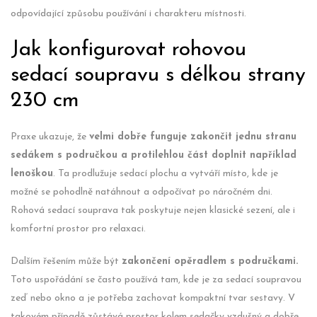
odpovídající způsobu používání i charakteru místnosti.
Jak konfigurovat rohovou
sedací soupravu s délkou strany
230 cm
Praxe ukazuje, že
velmi dobře funguje zakončit jednu stranu
sedákem s područkou a protilehlou část doplnit například
lenoškou
. Ta prodlužuje sedací plochu a vytváří místo, kde je
možné se pohodlně natáhnout a odpočívat po náročném dni.
Rohová sedací souprava tak poskytuje nejen klasické sezení, ale i
komfortní prostor pro relaxaci.
Dalším řešením může být
zakončení opěradlem s područkami.
Toto uspořádání se často používá tam, kde je za sedací soupravou
zeď nebo okno a je potřeba zachovat kompaktní tvar sestavy. V
takovém případě zůstává prostor kolem sedačky vzdušný a dobře