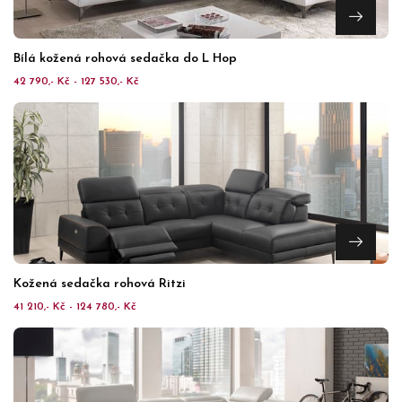
Bílá kožená rohová sedačka do L Hop
42 790,- Kč - 127 530,- Kč
Kožená sedačka rohová Ritzi
41 210,- Kč - 124 780,- Kč