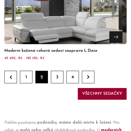
Moderní kožená rohová sedací souprava L Dixie
45 450,- Kč - 125 130,- Kč
1
2
3
4
VŠECHNY SEDAČKY
Pakliže použijeme
podnožku, máme další místo k ležení
. Na
výběr je
malá nebo velká
obdelníková podnožka. U
moderních