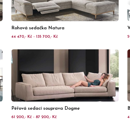
Rohová sedačka Natura
V
44 470,- Kč - 135 700,- Kč
5
Péřová sedací souprava Dogme
B
61 200,- Kč - 87 200,- Kč
4