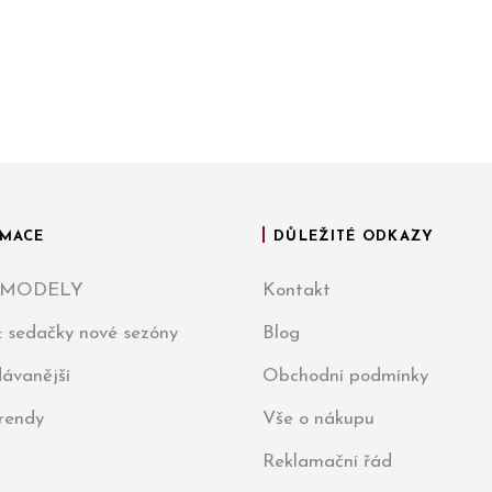
MACE
DŮLEŽITÉ ODKAZY
 MODELY
Kontakt
: sedačky nové sezóny
Blog
ávanější
Obchodní podmínky
trendy
Vše o nákupu
Reklamační řád