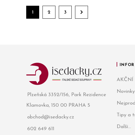
1
2
3
INFOR
AKČNÍ
Novinky
Plzeňská 3352/156, Park Rezidence
Nejprod
Klamovka, 150 00 PRAHA 5
Tipy a 
obchod@isedacky.cz
Další...
602 649 611