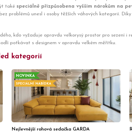
ýt také
speciálně přizpůsobena vyšším nárokům na pev
bez problémů unesl i osoby těžších váhových kategorií. Dík
dého, kdo vyžaduje opravdu velkorysý prostor pro sezení i r
hodlí potkávat s designem v opravdu velkém měřítku.
ed kategorií
NOVINKA
SPECIÁLNÍ NABÍDKA
Nejlevnější rohová sedačka GARDA
R