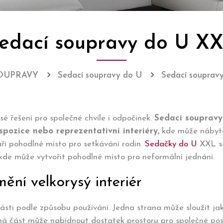
edací soupravy do U X
SOUPRAVY
Sedací soupravy do U
Sedací souprav
ysé řešení pro společné chvíle i odpočinek.
Sedací souprav
spozice nebo reprezentativní interiéry,
kde může nábytek
ří pohodlné místo pro setkávání rodin.
Sedačky do U
XXL se
 kde může vytvořit pohodlné místo pro neformální jednání.
ní velkorysý interiér
části podle způsobu používání. Jedna strana může sloužit j
há část může nabídnout dostatek prostoru pro společné pose