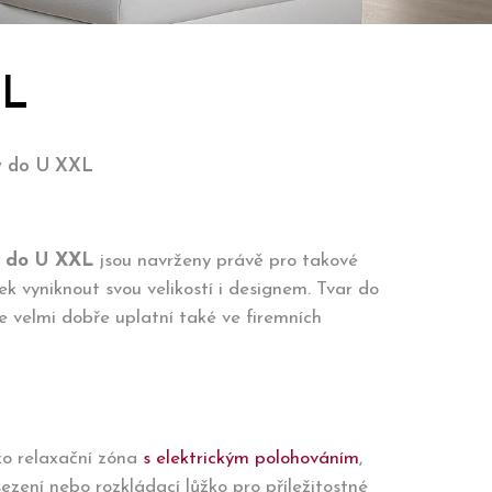
XL
y do U XXL
y do U XXL
jsou navrženy právě pro takové
 vyniknout svou velikostí i designem. Tvar do
 velmi dobře uplatní také ve firemních
ako relaxační zóna
s elektrickým polohováním
,
zení nebo rozkládací lůžko pro příležitostné