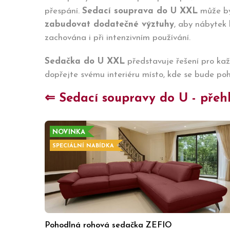
přespání.
Sedací souprava do U XXL
může b
zabudovat dodatečné výztuhy
, aby nábytek 
zachována i při intenzivním používání.
Sedačka do U XXL
představuje řešení pro kaž
dopřejte svému interiéru místo, kde se bude po
⇐ Sedací soupravy do U - přehl
NOVINKA
SPECIÁLNÍ NABÍDKA
Pohodlná rohová sedačka ZEFIO