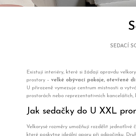
S
SEDACÍ 
Existují interiéry, které si žádají opravdu velkor
prostory –
velké obývací pokoje, otevřené di
U přirozeně vymezuje centrum místnosti a vytvá
prostorách nebo reprezentativních kancelářích,
Jak sedačky do U XXL promě
Velkorysé rozměry umožňují rozdělit jednotlivé 
které poskytne ideální oporu při odpočinku. Dru