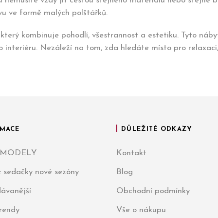
 nemusíte vždy jít cestou stejného materiálu nebo stejné b
vu ve formě malých polštářků.
erý kombinuje pohodlí, všestrannost a estetiku. Tyto nábyt
nteriéru. Nezáleží na tom, zda hledáte místo pro relaxaci,
MACE
DŮLEŽITÉ ODKAZY
 MODELY
Kontakt
: sedačky nové sezóny
Blog
ávanější
Obchodní podmínky
trendy
Vše o nákupu