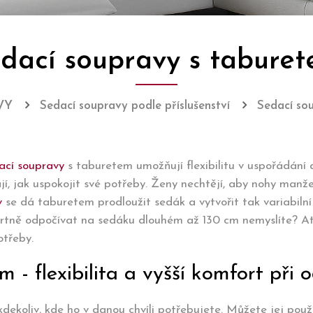
dací soupravy s tabure
VY
Sedací soupravy podle příslušenství
Sedací so
ací soupravy
s taburetem umožňují flexibilitu v uspořádání 
ají, jak uspokojit své potřeby. Ženy nechtějí, aby nohy manž
v
se dá taburetem prodloužit sedák a vytvořit tak variabiln
ortně odpočívat na sedáku dlouhém až 130 cm nemyslíte? Ať
otřeby.
 - flexibilita a vyšší komfort při 
koliv, kde ho v danou chvíli potřebujete. Můžete jej použít