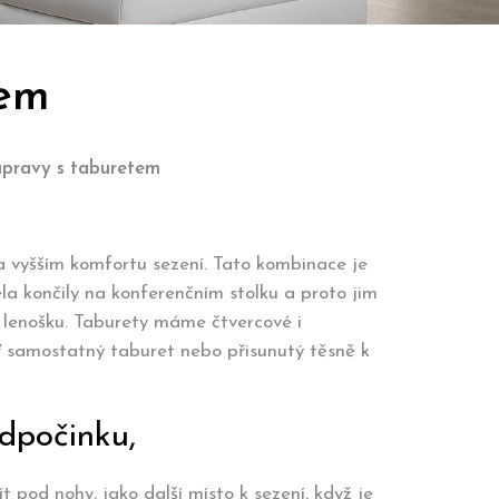
tem
upravy s taburetem
a vyšším komfortu sezení. Tato kombinace je
ela končily na konferenčním stolku a proto jim
í lenošku. Taburety máme čtvercové i
 samostatný taburet nebo přisunutý těsně k
odpočinku,
 pod nohy, jako další místo k sezení, když je