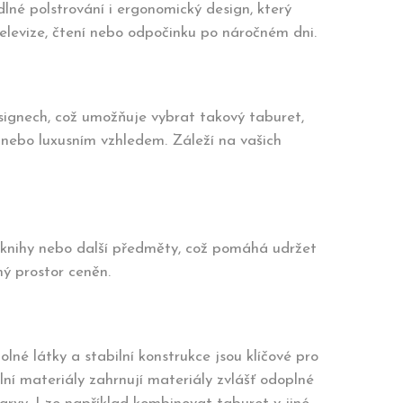
né polstrování i ergonomický design, který
 televize, čtení nebo odpočinku po náročném dni.
designech, což umožňuje vybrat takový taburet,
 nebo luxusním vzhledem. Záleží na vašich
, knihy nebo další předměty, což pomáhá udržet
ný prostor ceněn.
olné látky a stabilní konstrukce jsou klíčové pro
lní materiály zahrnují materiály zvlášť odoplné