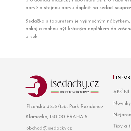
pro domácí mazlíčky nebo malé děti. U taburetu
barvě a stejnou barvu doplnit na sedací soupra
Sedačka s taburetem je výjimečným nábytkem, kt
pokoj a mohou být krásným doplňkem do vašeho i
prvek.
INFOR
AKČNÍ
Novinky
Plzeňská 3352/156, Park Rezidence
Nejprod
Klamovka, 150 00 PRAHA 5
Tipy a 
obchod@isedacky.cz