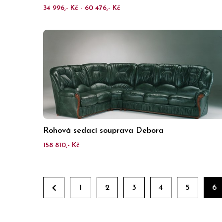
34 996,- Kč - 60 476,- Kč
Rohová sedací souprava Debora
158 810,- Kč
1
2
3
4
5
6