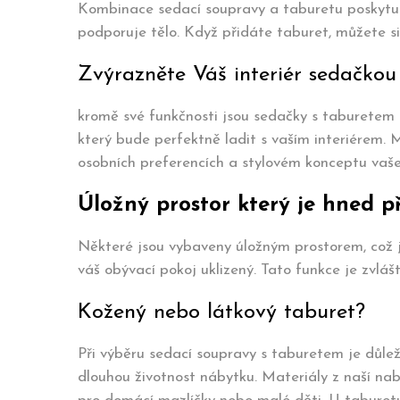
Kombinace sedací soupravy a taburetu poskytuj
podporuje tělo. Když přidáte taburet, můžete si 
Zvýrazněte Váš interiér sedačkou
kromě své funkčnosti jsou sedačky s taburetem i 
který bude perfektně ladit s vaším interiérem.
osobních preferencích a stylovém konceptu vaš
Úložný prostor který je hned př
Některé jsou vybaveny úložným prostorem, což j
váš obývací pokoj uklizený. Tato funkce je zvlá
Kožený nebo látkový taburet?
Při výběru sedací soupravy s taburetem je důležit
dlouhou životnost nábytku. Materiály z naší nabí