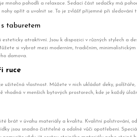
e mnoho pohodlí a relaxace. Sedací část sedačky má pohodl
nohy opřít a uvolnit se. To je zvlášť příjemné při sledování
 s taburetem
esteticky atraktivní. Jsou k dispozici v různých stylech a 
 Můžete si vybrat mezi moderním, tradičním, minimalistickým
eho domova.
i ruce
e užitečná vlastnost. Můžete v nich ukládat deky, polštáře
ště vhodná v menších bytových prostorech, kde je každý úlož
é brát v úvahu materiály a kvalitu. Kvalitní polstrování, od
dky jsou snadno čistitelné a odolné vůči opotřebení. Speciá