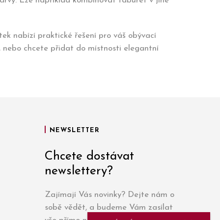
arvy. Lze například kombinovat taburet v jiné
ek nabízí praktické řešení pro váš obývací
 nebo chcete přidat do místnosti elegantní
NEWSLETTER
Chcete dostávat
newslettery?
Zajímají Vás novinky? Dejte nám o
sobě vědět, a budeme Vám zasílat