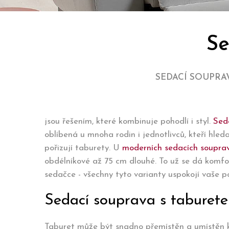
Se
SEDACÍ SOUPRA
jsou řešením, které kombinuje pohodlí i styl.
Sed
oblíbená u mnoha rodin i jednotlivců, kteří hled
pořizují taburety. U
moderních sedacích soupra
obdélníkové až 75 cm dlouhé. To už se dá komf
sedačce - všechny tyto varianty uspokojí vaše p
Sedací souprava s taburetem
Taburet může být snadno přemístěn a umístěn kde