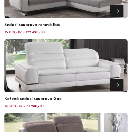
Sedací souprava rohová Ibis
35 010,- Kč - 122 490,- Kč
Kožená sedací souprava Gao
36 500,- Kč - 61 280,- Kč