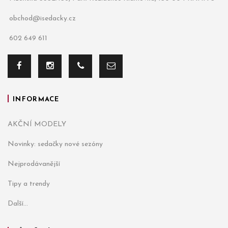
obchod@isedacky.cz
602 649 611
INFORMACE
AKČNÍ MODELY
Novinky: sedačky nové sezóny
Nejprodávanější
Tipy a trendy
Další...