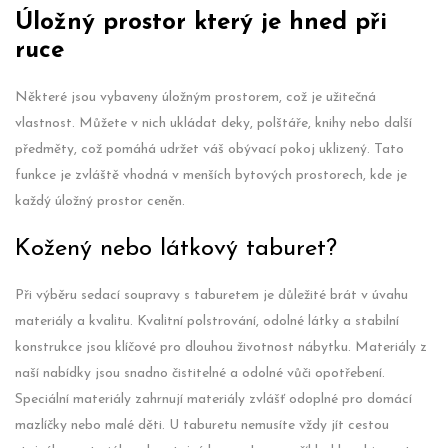
Úložný prostor který je hned při
ruce
Některé jsou vybaveny úložným prostorem, což je užitečná
vlastnost. Můžete v nich ukládat deky, polštáře, knihy nebo další
předměty, což pomáhá udržet váš obývací pokoj uklizený. Tato
funkce je zvláště vhodná v menších bytových prostorech, kde je
každý úložný prostor ceněn.
Kožený nebo látkový taburet?
Při výběru sedací soupravy s taburetem je důležité brát v úvahu
materiály a kvalitu. Kvalitní polstrování, odolné látky a stabilní
konstrukce jsou klíčové pro dlouhou životnost nábytku. Materiály z
naší nabídky jsou snadno čistitelné a odolné vůči opotřebení.
Speciální materiály zahrnují materiály zvlášť odoplné pro domácí
mazlíčky nebo malé děti. U taburetu nemusíte vždy jít cestou