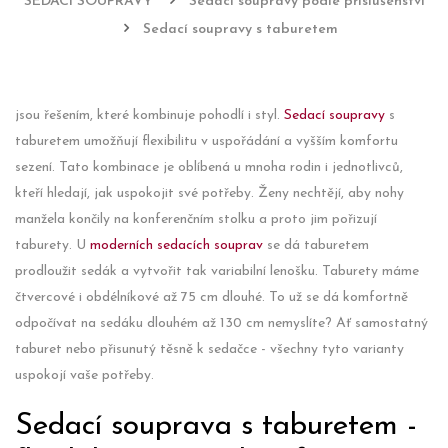
SEDACÍ SOUPRAVY
Sedací soupravy podle příslušenství
Sedací soupravy s taburetem
jsou řešením, které kombinuje pohodlí i styl.
Sedací soupravy
s
taburetem umožňují flexibilitu v uspořádání a vyšším komfortu
sezení. Tato kombinace je oblíbená u mnoha rodin i jednotlivců,
kteří hledají, jak uspokojit své potřeby. Ženy nechtějí, aby nohy
manžela končily na konferenčním stolku a proto jim pořizují
taburety. U
moderních sedacích souprav
se dá taburetem
prodloužit sedák a vytvořit tak variabilní lenošku. Taburety máme
čtvercové i obdélníkové až 75 cm dlouhé. To už se dá komfortně
odpočívat na sedáku dlouhém až 130 cm nemyslíte? Ať samostatný
taburet nebo přisunutý těsně k sedačce - všechny tyto varianty
uspokojí vaše potřeby.
Sedací souprava s taburetem -