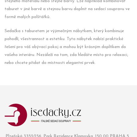
stejného materiálu nebo stejné barvy. Lze například kombinovat
taburet v jiné barvě a stejnou barvu doplnit na sedací soupravu ve
formě malých polštářků.
Sedačka s taburetem je výjimečným nábytkem, který kombinuje
pohodlí, všestrannost a estetiku. Tyto nábytek nabízí praktické
řešení pro váš obývací pokoj a mohou být krásným doplňkem do
vašeho interiéru. Nezáleží na tom, zda hledáte místo pro relaxaci,
nebo chcete přidat do místnosti elegantní prvek.
Plzeňská 3352/156, Park Rezidence Klamovka, 150 00 PRAHA 5