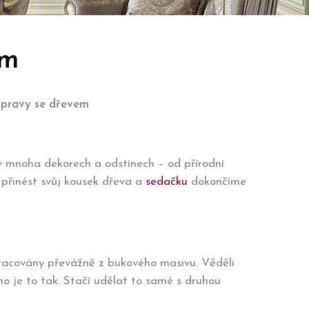
em
upravy se dřevem
 v mnoha dekorech a odstínech – od přírodní
 přinést svůj kousek dřeva a
sedačku
dokončíme
pracovány převážně z bukového masivu. Věděli
ano je to tak. Stačí udělat to samé s druhou