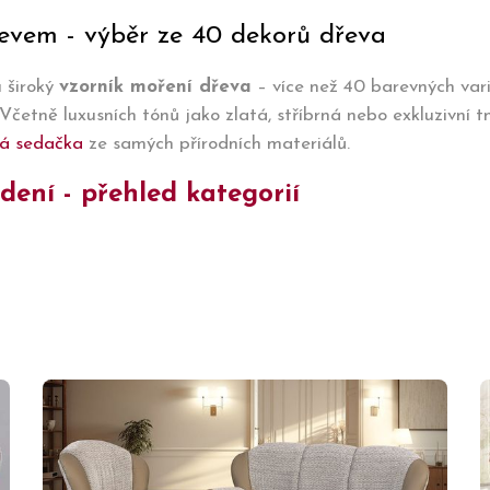
evem - výběr ze 40 dekorů dřeva
 široký
vzorník moření dřeva
– více než 40 barevných var
Včetně luxusních tónů jako zlatá, stříbrná nebo exkluzivní t
á sedačka
ze samých přírodních materiálů.
ení - přehled kategorií