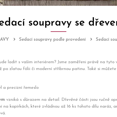
edací soupravy se dřev
RAVY
Sedací soupravy podle provedení
Sedací so
bude ladit s vaším interiérem? Jsme zaměřeni právě na tyto
 po zlatou fólii či moderní stříbrnou patinu. Také si můžete
 a precizní řemeslo
vem
vzniká s důrazem na detail. Dřevěné části jsou ručně o
bí na kopírkách, které zvládnou až 16 ks tohoto dílu naráz, 
vá.