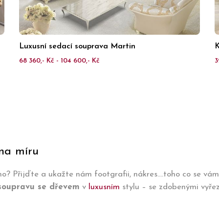
Luxusní sedací souprava Martin
K
68 360,- Kč - 104 600,- Kč
3
 na míru
 Přijďte a ukažte nám footgrafii, nákres....toho co se vá
soupravu se dřevem
v
luxusním
stylu – se zdobenými vyře