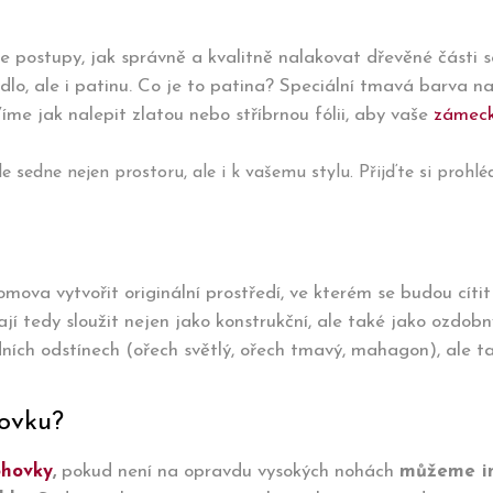
áme postupy, jak správně a kvalitně nalakovat dřevěné části s
dlo, ale i patinu. Co je to patina? Speciální tmavá barva n
íme jak nalepit zlatou nebo stříbrnou fólii, aby vaše
zámeck
edne nejen prostoru, ale i k vašemu stylu. Přijďte si prohlé
domova vytvořit originální prostředí, ve kterém se budou cíti
mají tedy sloužit nejen jako konstrukční, ale také jako ozdo
ích odstínech (ořech světlý, ořech tmavý, mahagon), ale ta
ovku?
hovky
,
pokud není na opravdu vysokých nohách
můžeme in