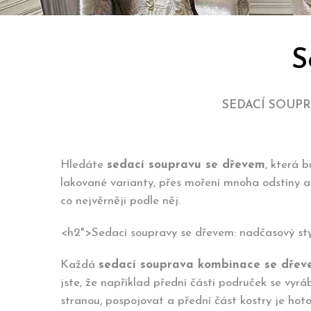
S
SEDACÍ SOUP
Hledáte
sedací soupravu se dřevem
, která 
lakované varianty, přes moření mnoha odstíny až
co nejvěrněji podle něj.
<h2">Sedací soupravy se dřevem: nadčasový styl
Každá
sedací souprava kombinace se dře
jste, že například přední části područek se vyrá
stranou, pospojovat a přední část kostry je hoto