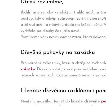
Dřevu rozumíme,
školili jsme se roky v italských truhlárnách, zn
postup, kdy a jakým způsobem setřít nejen moři
a zákrutách. Ta nábytku dodá na kráse i věku. V
vydržela po dlouhý čas jako nová.
Pomůžeme vám navrhnout sestavu, která dokonale s
Dřevěné pohovky na zakázku
Pro náročné zákazníky, kteří si chtějí ze svého 
zakázku
. Dřevěné části, které jsou viditelné a 
různých variantách. Což znamená nejen v přírodn
Hledáte dřevěnou rozkládací poh
Není nic snazšího. Téměř do
každé dřevěné
po