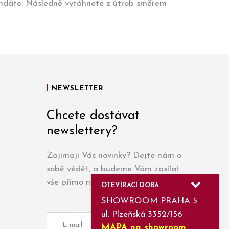
sundáte. Následně vytáhnete z útrob směrem
NEWSLETTER
Chcete dostávat
newslettery?
Zajímají Vás novinky? Dejte nám o
sobě vědět, a budeme Vám zasílat
vše přímo na e-mail.
OTEVÍRACÍ DOBA
SHOWROOM PRAHA 5
ul. Plzeňská 3352/156
MAPA na showroom