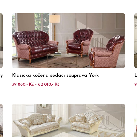
ly
Klasická kožená sedací souprava York
L
39 880,- Kč - 62 010,- Kč
9