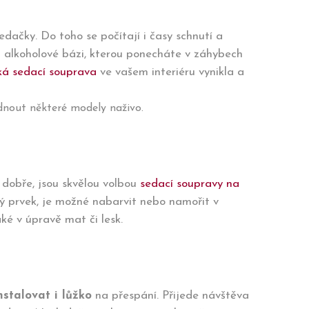
edačky. Do toho se počítají i časy schnutí a
a alkoholové bázi, kterou ponecháte v záhybech
á sedací souprava
ve vašem interiéru vynikla a
dnout některé modely naživo.
t dobře, jsou skvělou volbou
sedací soupravy na
bný prvek, je možné nabarvit nebo namořit v
ké v úpravě mat či lesk.
stalovat i lůžko
na přespání. Přijede návštěva