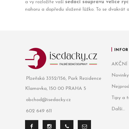
a vy rozložíte vaší
sedací soupravu velice ryc
nahoru a dopředu složené lůžko. To se dvakrát o
INFOR
AKČNÍ
Novinky
Plzeňská 3352/156, Park Rezidence
Nejprod
Klamovka, 150 00 PRAHA 5
Tipy a 
obchod@isedacky.cz
Další...
602 649 611