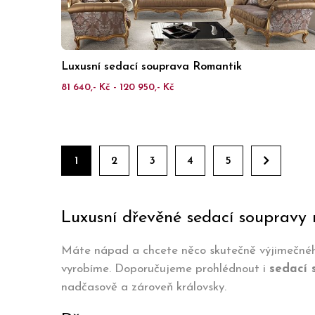
Luxusní sedací souprava Romantik
81 640,- Kč - 120 950,- Kč
1
2
3
4
5
Luxusní dřevěné sedací soupravy
Máte nápad a chcete něco skutečně výjimečného?
vyrobíme. Doporučujeme prohlédnout i
sedací 
nadčasově a zároveň královsky.