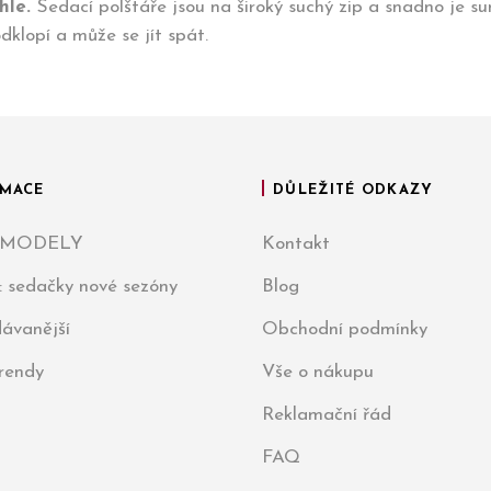
hle.
Sedací polštáře jsou na široký suchý zip a snadno je 
dklopí a může se jít spát.
MACE
DŮLEŽITÉ ODKAZY
 MODELY
Kontakt
: sedačky nové sezóny
Blog
ávanější
Obchodní podmínky
trendy
Vše o nákupu
Reklamační řád
FAQ