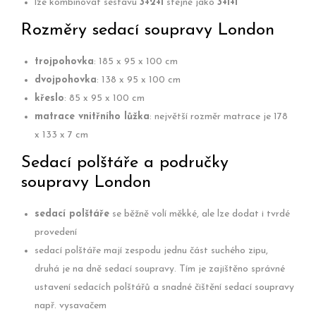
lze kombinovat sestavu
3+2+1
stejně jako
3+1+1
Rozměry sedací soupravy London
trojpohovka
: 185 x 95 x 100 cm
dvojpohovka
: 138 x 95 x 100 cm
křeslo
: 85 x 95 x 100 cm
matrace vnitřního lůžka
: největší rozměr matrace je 178
x 133 x 7 cm
Sedací polštáře a područky
soupravy London
sedací polštáře
se běžně volí měkké, ale lze dodat i tvrdé
provedení
sedací polštáře mají zespodu jednu část suchého zipu,
druhá je na dně sedací soupravy. Tím je zajištěno správné
ustavení sedacích polštářů a snadné čištění sedací soupravy
např. vysavačem