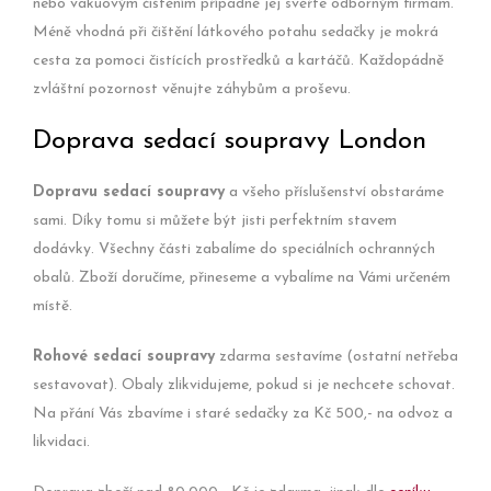
nebo vakuovým čištěním případně jej svěřte odborným firmám.
Méně vhodná při čištění látkového potahu sedačky je mokrá
cesta za pomoci čistících prostředků a kartáčů. Každopádně
zvláštní pozornost věnujte záhybům a proševu.
Doprava sedací soupravy London
Dopravu sedací soupravy
a všeho příslušenství obstaráme
sami. Díky tomu si můžete být jisti perfektním stavem
dodávky. Všechny části zabalíme do speciálních ochranných
obalů. Zboží doručíme, přineseme a vybalíme na Vámi určeném
místě.
Rohové sedací soupravy
zdarma sestavíme (ostatní netřeba
sestavovat). Obaly zlikvidujeme, pokud si je nechcete schovat.
Na přání Vás zbavíme i staré sedačky za Kč 500,- na odvoz a
likvidaci.