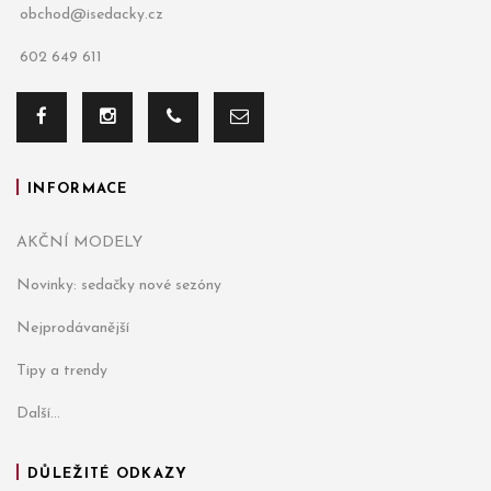
obchod@isedacky.cz
602 649 611
INFORMACE
AKČNÍ MODELY
Novinky: sedačky nové sezóny
Nejprodávanější
Tipy a trendy
Další...
DŮLEŽITÉ ODKAZY