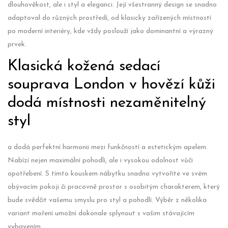
dlouhověkost, ale i styl a eleganci. Její všestranný design se snadno
adaptoval do různých prostředí, od klasicky zařízených místností
po moderní interiéry, kde vždy poslouží jako dominantní a výrazný
prvek.
Klasická kožená sedací
souprava London v hovězí kůži
dodá místnosti nezaměnitelný
styl
a dodá perfektní harmonii mezi funkčností a estetickým apelem.
Nabízí nejen maximální pohodlí, ale i vysokou odolnost vůči
opotřebení. S tímto kouskem nábytku snadno vytvoříte ve svém
obývacím pokoji či pracovně prostor s osobitým charakterem, který
bude svědčit vašemu smyslu pro styl a pohodlí. Výběr z několika
variant moření umožní dokonale splynout s vašim stávajícím
vybavením.