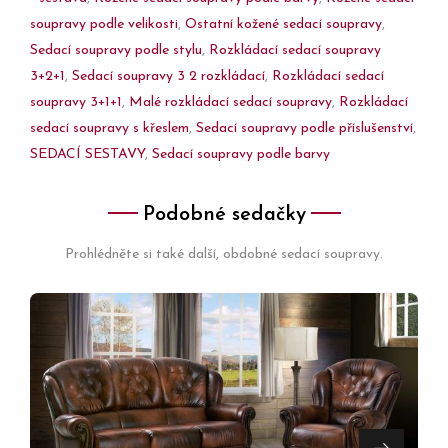
soupravy podle velikosti
,
Ostatní kožené sedací soupravy
,
Sedací soupravy podle stylu
,
Rozkládací sedací soupravy
3+2+1
,
Sedací soupravy 3 2 rozkládací
,
Rozkládací sedací
soupravy 3+1+1
,
Malé rozkládací sedací soupravy
,
Rozkládací
sedací soupravy s křeslem
,
Sedací soupravy podle příslušenství
,
SEDACÍ SESTAVY
,
Sedací soupravy podle barvy
Podobné sedačky
Prohlédněte si také další, obdobné sedací soupravy.