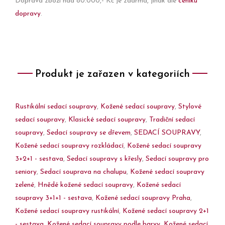
Doprava zboží nad 80.000,- Kč je zdarma, jinak dle
ceníku
dopravy
.
Produkt je zařazen v kategoriích
Rustikální sedací soupravy
,
Kožené sedací soupravy
,
Stylové
sedací soupravy
,
Klasické sedací soupravy
,
Tradiční sedací
soupravy
,
Sedací soupravy se dřevem
,
SEDACÍ SOUPRAVY
,
Kožené sedací soupravy rozkládací
,
Kožené sedací soupravy
3+2+1 - sestava
,
Sedací soupravy s křesly
,
Sedací soupravy pro
seniory
,
Sedací souprava na chalupu
,
Kožené sedací soupravy
zelené
,
Hnědé kožené sedací soupravy
,
Kožené sedací
soupravy 3+1+1 - sestava
,
Kožené sedací soupravy Praha
,
Kožené sedací soupravy rustikální
,
Kožené sedací soupravy 2+1
- sestava
,
Kožené sedací soupravy podle barvy
,
Kožené sedací