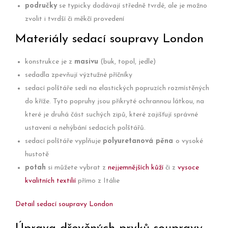
područky
se typicky dodávají středně tvrdé, ale je možno
zvolit i tvrdší či měkčí provedení
Materiály sedací soupravy London
konstrukce je z
masivu
(buk, topol, jedle)
sedadla zpevňují výztužné příčníky
sedací polštáře sedí na elastických popruzích rozmístěných
do kříže. Tyto popruhy jsou přikryté ochrannou látkou, na
které je druhá část suchých zipů, které zajišťují správné
ustavení a nehýbání sedacích polštářů.
sedací polštáře vyplňuje
polyuretanová pěna
o vysoké
hustotě
potah
si můžete vybrat z
nejjemnějších kůží
či z
vysoce
kvalitních textilií
přímo z Itálie
Detail sedací soupravy London