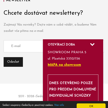
NEWSLETTER
Chcete dostávat newslettery?
Zajímají Vás novinky? Dejte nám o sobě vědět, a budeme Vám
zasílat vše přímo na e-mail.
OTEVÍRACÍ DOBA
SHOWROOM PRAHA 5
ul. Plzeňská 3352/156
MAPA na showroom
DNES OTEVŘENO POUZE
PRO PŘEDEM DOMLUVENÉ
INDIVIDUÁLNÍ SCHŮZKY
2011 - 2026 iSedačky.cz | Informace a objednávky:
obchod(a)isedacky.cz | Enjoyed with
Azami.cz
Sedací soupravy iSedačky.cz používají cookies.
Více info
OK