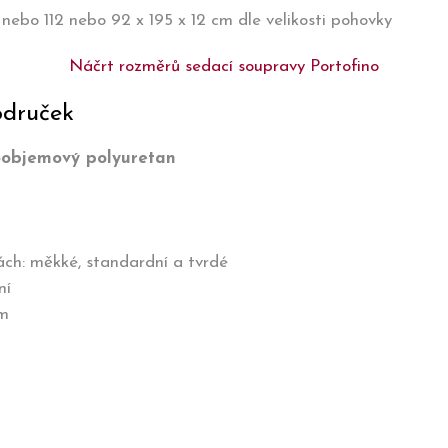
2 nebo 112 nebo 92 x 195 x 12 cm dle velikosti pohovky
Náčrt rozměrů sedací soupravy Portofino
odruček
oobjemový polyuretan
ách: měkké, standardní a tvrdé
ní
em