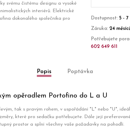
ky svému čistému designu a vysoké
nimalistických interiérů. Elektrické
Dostupnost:
5 - 7
tofina dokonalého společníka pro
Záruka:
24 měsíc
Potřebujete porad
602 649 611
Popis
Poptávka
kým opěradlem Portofino do L a U
s levým, tak s pravým rohem, v uspořádání "L" nebo "U", ideá
měry, které pro sedačku potřebujete. Dále její preferované
tupný prostor a splní všechny vaše požadavky na pohodlí.