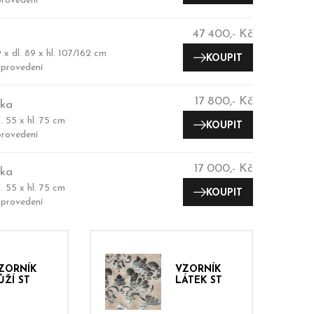
rovedení
47 400,- Kč
 x dl. 89 x hl. 107/162 cm
KOUPIT
provedení
17 800,- Kč
ka
l. 55 x hl. 75 cm
KOUPIT
rovedení
17 000,- Kč
ka
l. 55 x hl. 75 cm
KOUPIT
provedení
ZORNÍK
VZORNÍK
ŮŽÍ ST
LÁTEK ST