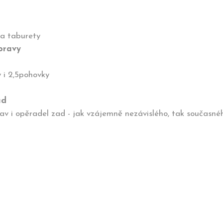
 a taburety
pravy
 i 2,5pohovky
ad
av i opěradel zad - jak vzájemně nezávislého, tak současné