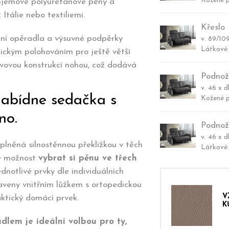
Kožené p
objemové polyuretanové pěny a
Itálie nebo textiliemi.
Křeslo
adní opěradla a výsuvné podpěrky
v. 89/109
Látkové 
ickým polohováním pro ještě větší
ovovou konstrukcí nohou, což dodává
Podnož
v. 46 x d
nabídne sedačka s
Kožené p
no.
Podnož
v. 46 x d
lněná silnostěnnou překližkou v těch
Látkové 
me možnost
vybrat si pěnu ve třech
dnotlivé prvky dle individuálních
veny vnitřním lůžkem s ortopedickou
V
raktický domácí prvek.
K
lem je ideální volbou pro ty,