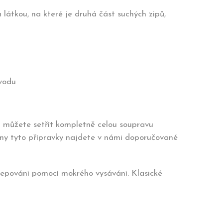
 látkou, na které je druhá část suchých zipů,
vodu
u můžete setřít kompletně celou soupravu
hny tyto přípravky najdete v námi doporučované
tepování pomocí mokrého vysávání. Klasické