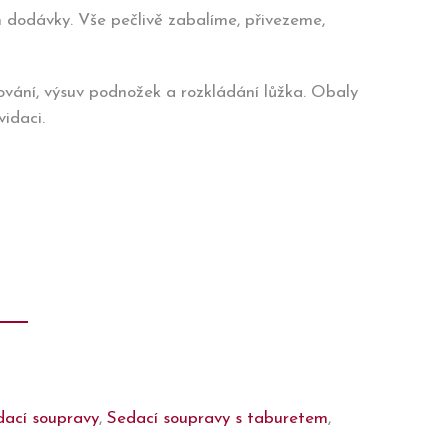
 dodávky. Vše pečlivě zabalíme, přivezeme,
ování, výsuv podnožek a rozkládání lůžka. Obaly
idaci.
dací soupravy
,
Sedací soupravy s taburetem
,