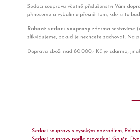
Sedací soupravu včetně příslušenství Vám dopra
přineseme a vybalíme přesně tam, kde si to bud
Rohové sedací soupravy
zdarma sestavíme (os
zlikvidujeme, pokud je nechcete zachovat. Na př
Doprava zboží nad 80.000,- Kč je zdarma, jina
Sedací soupravy s vysokým opěradlem
,
Poloho
Sedací soupravy podle provedení
,
Gauče
,
Dvo