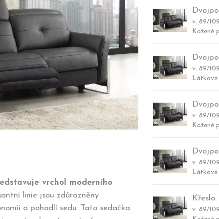
Dvojpo
v. 89/109
Kožené p
Dvojpo
v. 89/109
Látkové 
Dvojpo
v. 89/109
Kožené p
Dvojpo
v. 89/109
Látkové 
edstavuje vrchol moderního
antní linie jsou zdůrazněny
Křeslo
nomii a pohodlí sedu. Tato sedačka
v. 89/109