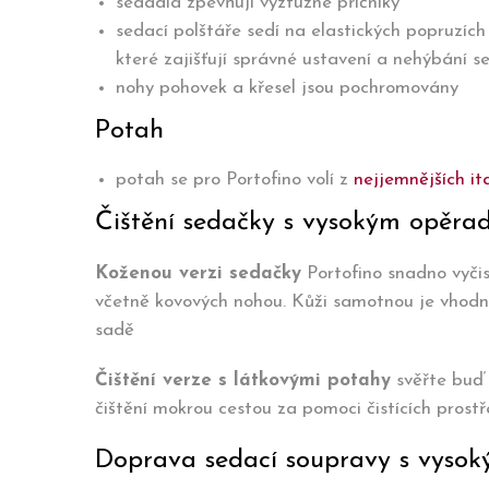
sedadla zpevňují výztužné příčníky
sedací polštáře sedí na elastických popruzích
které zajišťují správné ustavení a nehýbání s
nohy pohovek a křesel jsou pochromovány
Potah
potah se pro Portofino volí z
nejjemnějších it
Čištění sedačky s vysokým opěra
Koženou verzi sedačky
Portofino snadno vyči
včetně kovových nohou. Kůži samotnou je vhodn
sadě
Čištění verze s látkovými potahy
svěřte buď 
čištění mokrou cestou za pomoci čistících prostř
Doprava sedací soupravy s vyso