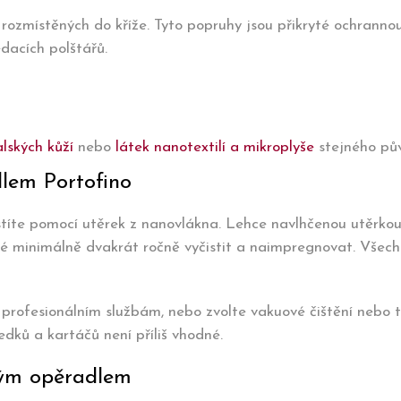
 rozmístěných do kříže. Tyto popruhy jsou přikryté ochrannou
edacích polštářů.
alských kůží
nebo
látek nanotextilí a mikroplyše
stejného pů
dlem Portofino
stíte pomocí utěrek z nanovlákna. Lehce navlhčenou utěrko
é minimálně dvakrát ročně vyčistit a naimpregnovat. Všec
profesionálním službám, nebo zvolte vakuové čištění nebo 
edků a kartáčů není příliš vhodné.
kým opěradlem