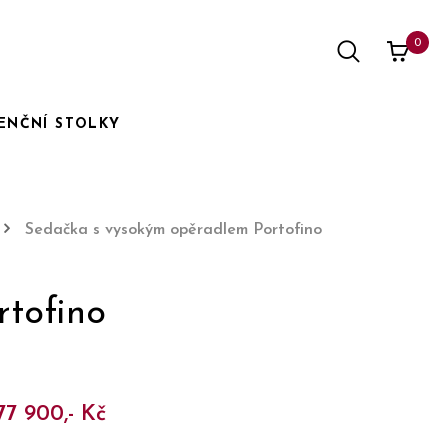
0
ENČNÍ STOLKY
Sedačka s vysokým opěradlem Portofino
tofino
77 900,- Kč