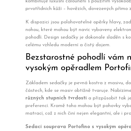
kombinuje luxusní čalounění s použitím vysoko
prvotřídních kůží – hovězích, dovezených přímo z 
K dispozici jsou polohovatelné opěrky hlavy, z
nohou, které mohou být navíc vybaveny elektron
pohodlí. Design sedačky je dokonale sladěn s k
celému vzhledu moderní a čistý dojem.
Bezstarostné pohodlí vám 
vysokým opěradlem Portofi
Základem sedačky je pevná kostra z masivu, dop
částech, kde se masiv obtížně tvaruje. Nabízí
různých stupních tvrdosti
a přizpůsobit tak je
preferencí. Kromě toho mohou být pohovky vyba
matrací, což z nich činí nejen elegantní, ale i p
Sedací souprava Portofino s vysokým opěrad