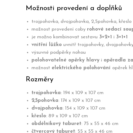
Možnosti provedení a doplňků
trojpohovka, dvojpohovka, 2,5pohovka, křeslo
možnost provedení coby
rohové sedací sou
je možno kombinovat sestavu
3+2+1
i
3+1+1
vnitřní lůžko
uvnitř trojpohovky, dvojpohovky
výsuvné podpěrky nohou
polohovatelné opěrky hlavy
i
opěradla z
možnost
elektrického polohování
opěrek hl
Rozměry
trojpohovka
: 194 x 109 x 107 cm
2,5pohovka
: 174 x 109 x 107 cm
dvojpohovka
: 154 x 109 x 107 cm
křeslo
: 89 x 109 x 107 cm
obdélníkový taburet
: 75 x 55 x 46 cm
čtvercový taburet
: 55 x 55 x 46 cm