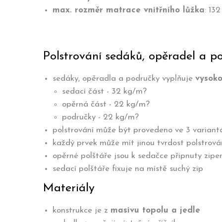
max. rozměr matrace vnitřního lůžka
: 13
Polstrování sedáků, opěradel a p
sedáky, opěradla a područky vyplňuje
vysok
sedací část - 32 kg/m?
opěrná část - 22 kg/m?
područky - 22 kg/m?
polstrování může být provedeno ve 3 variant
každý prvek může mít jinou tvrdost polstrová
opěrné polštáře jsou k sedačce připnuty zip
sedací polštáře fixuje na místě suchý zip
Materiály
konstrukce je z
masivu topolu a jedle