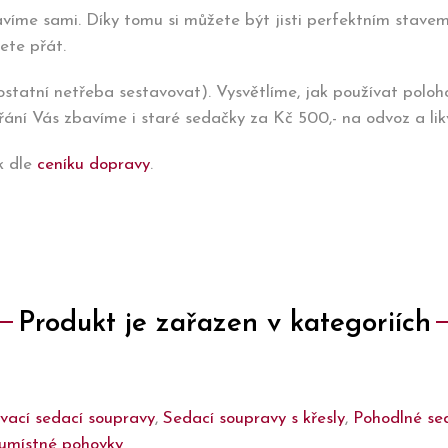
víme sami. Díky tomu si můžete být jisti perfektním stavem
ete přát.
tatní netřeba sestavovat). Vysvětlíme, jak používat poloh
ání Vás zbavíme i staré sedačky za Kč 500,- na odvoz a likv
k dle
ceníku dopravy
.
Produkt je zařazen v kategoriích
vací sedací soupravy
,
Sedací soupravy s křesly
,
Pohodlné se
umístné pohovky