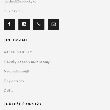
obchod@isedacky.cz
602 649 611
INFORMACE
AKČNÍ MODELY
Novinky: sedačky nové sezóny
Nejprodávanější
Tipy a trendy
Další...
DŮLEŽITÉ ODKAZY