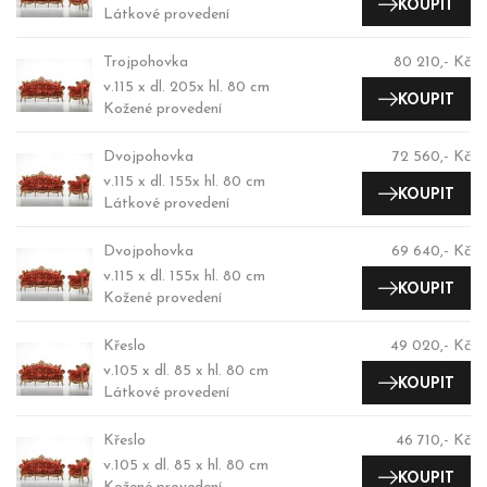
KOUPIT
Látkové provedení
Trojpohovka
80 210,- Kč
v.115 x dl. 205x hl. 80 cm
KOUPIT
Kožené provedení
Dvojpohovka
72 560,- Kč
v.115 x dl. 155x hl. 80 cm
KOUPIT
Látkové provedení
Dvojpohovka
69 640,- Kč
v.115 x dl. 155x hl. 80 cm
KOUPIT
Kožené provedení
Křeslo
49 020,- Kč
v.105 x dl. 85 x hl. 80 cm
KOUPIT
Látkové provedení
Křeslo
46 710,- Kč
v.105 x dl. 85 x hl. 80 cm
KOUPIT