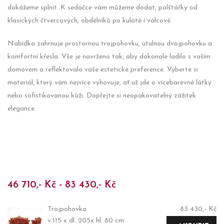
dokážeme splnit. K sedačce vám můžeme dodat, polštářky od
klasických čtvercových, obdélníků po kulaté i válcové.
Nabídka zahrnuje prostornou trojpohovku, útulnou dvojpohovku a
komfortní křesla. Vše je navrženo tak, aby dokonale ladilo s vaším
domovem a reflektovalo vaše estetické preference. Vyberte si
materiál, který vám nejvíce vyhovuje, ať už jde o vícebarevné látky
nebo sofistikovanou kůži. Dopřejte si neopakovatelný zážitek
elegance.
46 710,- Kč - 83 430,- Kč
Trojpohovka
83 430,- Kč
v.115 x dl. 205x hl. 80 cm