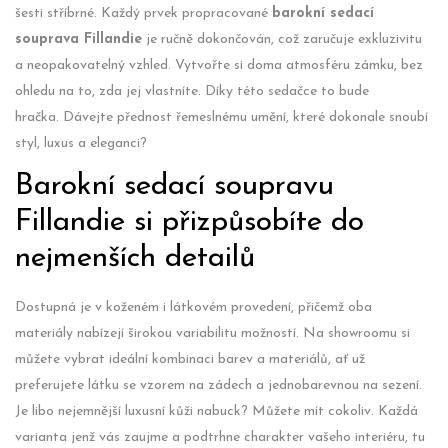
šesti stříbrné. Každý prvek propracované
barokní sedací
souprava Fillandie
je ručně dokončován, což zaručuje exkluzivitu
a neopakovatelný vzhled. Vytvořte si doma atmosféru zámku, bez
ohledu na to, zda jej vlastníte. Díky této sedačce to bude
hračka. Dávejte přednost řemeslnému umění, které dokonale snoubí
styl, luxus a eleganci?
Barokní sedací soupravu
Fillandie si přizpůsobíte do
nejmenších detailů
Dostupná je v koženém i látkovém provedení, přičemž oba
materiály nabízejí širokou variabilitu možností. Na showroomu si
můžete vybrat ideální kombinaci barev a materiálů, ať už
preferujete látku se vzorem na zádech a jednobarevnou na sezení.
Je libo nejemnější luxusní kůži nabuck? Můžete mít cokoliv. Každá
varianta jenž vás zaujme a podtrhne charakter vašeho interiéru, tu