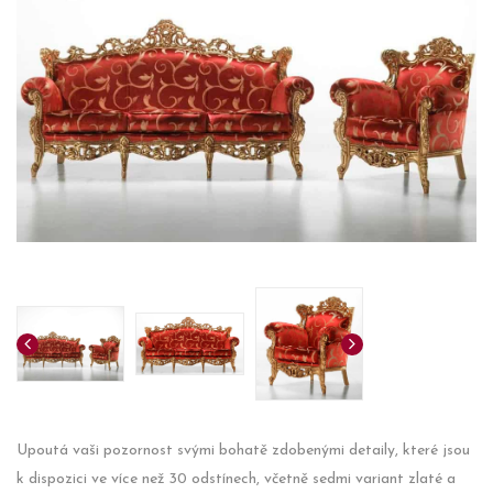
Upoutá vaši pozornost svými bohatě zdobenými detaily, které jsou
k dispozici ve více než 30 odstínech, včetně sedmi variant zlaté a