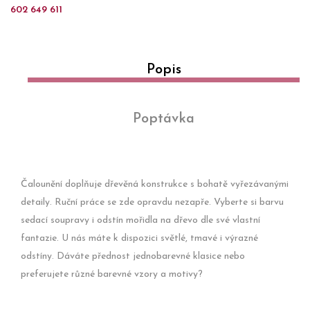
602 649 611
Popis
Poptávka
Čalounění doplňuje dřevěná konstrukce s bohatě vyřezávanými
detaily. Ruční práce se zde opravdu nezapře. Vyberte si barvu
sedací soupravy i odstín mořidla na dřevo dle své vlastní
fantazie. U nás máte k dispozici světlé, tmavé i výrazné
odstíny. Dáváte přednost jednobarevné klasice nebo
preferujete různé barevné vzory a motivy?