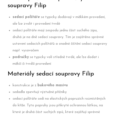
soupravy Filip
sedací polštáře
se typicky dodávají v měkkém provedení,
ale lze zvolit i provedení tvrdé
sedací polštáře mají zespodu jednu část suchého zipu,
druhá je na dně sedací soupravy. Tím je zajištěno správné
ustavení sedacích polštářů a snadné čištění sedací soupravy
např. vysavačem
područky
se typicky volí středně tvrdé, ale lze dodat i
měkčí či tvrdší provedení
Materiály sedací soupravy Filip
konstrukce je z
bukového masivu
sedadla zpevňují výztužné příčníky
sedací polštáře sedí na elastických popruzích rozmístěných
do kříže. Tyto popruhy jsou přikryté ochrannou látkou, na
které je druhá část suchých zipů, které zajišťují správné