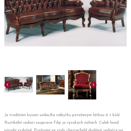
Je tradičním kusem sedacího nábytku poteženým látkou či v kůží.
Rustikální sedací souprava Filip je vysokých nohách. Celek hned
působí vzdušně. Prošívání ve stylu chesterfield dodává sedačce na