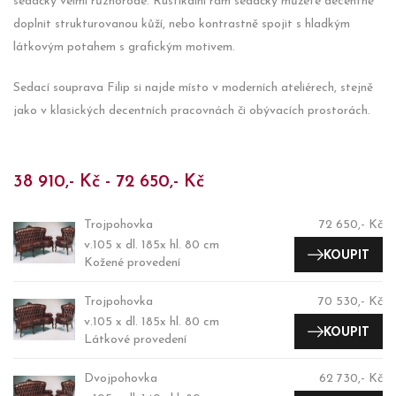
sedačky velmi různorodé. Rustikální rám sedačky můžete decentně
doplnit strukturovanou kůží, nebo kontrastně spojit s hladkým
látkovým potahem s grafickým motivem.
Sedací souprava Filip si najde místo v moderních ateliérech, stejně
jako v klasických decentních pracovnách či obývacích prostorách.
38 910,- Kč - 72 650,- Kč
Trojpohovka
72 650,- Kč
v.105 x dl. 185x hl. 80 cm
KOUPIT
Kožené provedení
Trojpohovka
70 530,- Kč
v.105 x dl. 185x hl. 80 cm
KOUPIT
Látkové provedení
Dvojpohovka
62 730,- Kč