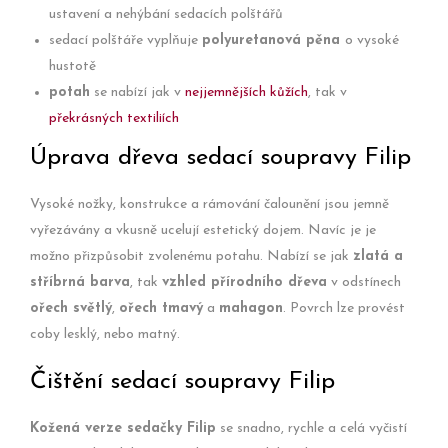
ustavení a nehýbání sedacích polštářů
sedací polštáře vyplňuje
polyuretanová pěna
o vysoké
hustotě
potah
se nabízí jak v
nejjemnějších kůžích
, tak v
překrásných textiliích
Úprava dřeva sedací soupravy Filip
Vysoké nožky, konstrukce a rámování čalounění jsou jemně
vyřezávány a vkusně ucelují estetický dojem. Navíc je je
možno přizpůsobit zvolenému potahu. Nabízí se jak
zlatá a
stříbrná barva
, tak
vzhled přírodního dřeva
v odstínech
ořech světlý
,
ořech tmavý
a
mahagon
. Povrch lze provést
coby lesklý, nebo matný.
Čištění sedací soupravy Filip
Kožená verze sedačky Filip
se snadno, rychle a celá vyčistí