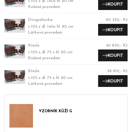
v.105 x dl. 140x hl. 80 cm
KOUPIT
Kožené provedení
Dvojpohovka
60 320,- Kč
v.105 x dl. 140x hl. 80 cm
KOUPIT
Látkové provedení
Křeslo
40 850,- Kč
v.105 x dl. 75 x hl. 80 cm
KOUPIT
Kožené provedení
Křeslo
38 910,- Kč
v.105 x dl. 75 x hl. 80 cm
KOUPIT
Látkové provedení
VZORNÍK KŮŽÍ G