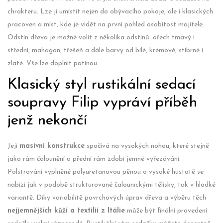
chrakteru. Lze ji umístit nejen do obývacího pokoje, ale i klasických
pracoven a míst, kde je vidět na první pohled osobitost majitele.
Odstín dřeva je možné volit z několika odstínů: ořech tmavý i
střední, mahagon, třešeň a dále barvy od bílé, krémové, stíbrné i
zlaté. Vše lze doplnit patinou.
Klasický styl rustikální sedací
soupravy Filip vypráví příběh
jenž nekončí
Její
masivní konstrukce
spočívá na vysokých nohou, které stejně
jako rám čalounění a přední rám zdobí jemné vyřezávání.
Polstrování vyplněné polyuretanovou pěnou o vysoké hustotě se
nabízí jak v podobě strukturované čalounickými tělísky, tak v hladké
variantě. Díky variabilitě povrchových úprav dřeva a výběru těch
nejjemnějších kůží a textilií z Itálie
může být finální provedení