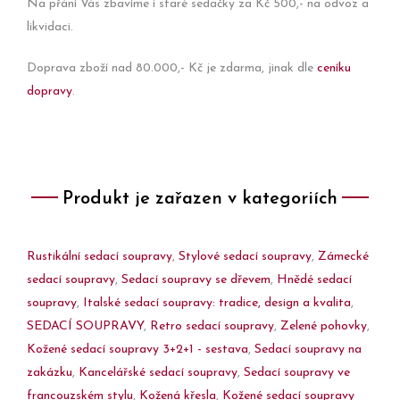
Na přání Vás zbavíme i staré sedačky za Kč 500,- na odvoz a
likvidaci.
Doprava zboží nad 80.000,- Kč je zdarma, jinak dle
ceníku
dopravy
.
Produkt je zařazen v kategoriích
Rustikální sedací soupravy
,
Stylové sedací soupravy
,
Zámecké
sedací soupravy
,
Sedací soupravy se dřevem
,
Hnědé sedací
soupravy
,
Italské sedací soupravy: tradice, design a kvalita
,
SEDACÍ SOUPRAVY
,
Retro sedací soupravy
,
Zelené pohovky
,
Kožené sedací soupravy 3+2+1 - sestava
,
Sedací soupravy na
zakázku
,
Kancelářské sedací soupravy
,
Sedací soupravy ve
francouzském stylu
,
Kožená křesla
,
Kožené sedací soupravy