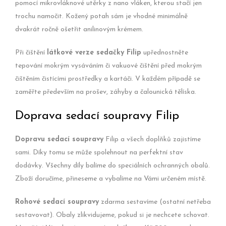
pomocí mikrovláknové utěrky z nano vláken, kterou stačí jen
trochu namočit. Kožený potah sám je vhodné minimálně
dvakrát ročně ošetřit anilinovým krémem.
Při čištění
látkové verze sedačky Filip
upřednostněte
tepování mokrým vysáváním či vakuové čištění před mokrým
čištěním čistícími prostředky a kartáči. V každém případě se
zaměřte především na prošev, záhyby a čalounická tělíska.
Doprava sedací soupravy Filip
Dopravu sedací soupravy
Filip a všech doplňků zajistíme
sami. Díky tomu se může spolehnout na perfektní stav
dodávky. Všechny díly balíme do speciálních ochranných obalů.
Zboží doručíme, přineseme a vybalíme na Vámi určeném místě.
Rohové sedací soupravy
zdarma sestavíme (ostatní netřeba
sestavovat). Obaly zlikvidujeme, pokud si je nechcete schovat.