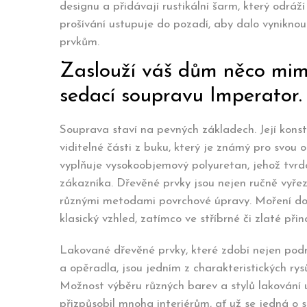
designu a přidávají rustikální šarm, který odráž
prošívání ustupuje do pozadí, aby dalo vynikn
prvkům.
Zaslouží váš dům něco mim
sedací soupravu Imperator.
Souprava staví na pevných základech. Její kons
viditelné části z buku, který je známý pro svou 
vyplňuje vysokoobjemový polyuretan, jehož tvrdo
zákazníka. Dřevěné prvky jsou nejen ručně vyřez
různými metodami povrchové úpravy. Moření do
klasický vzhled, zatímco ve stříbrné či zlaté při
Lakované dřevěné prvky, které zdobí nejen podr
a opěradla, jsou jedním z charakteristických rysů
Možnost výběru různých barev a stylů lakování
přizpůsobil mnoha interiérům, ať už se jedná o 