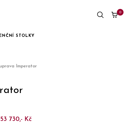
0
ENČNÍ STOLKY
ouprava Imperator
rator
153 730,- Kč