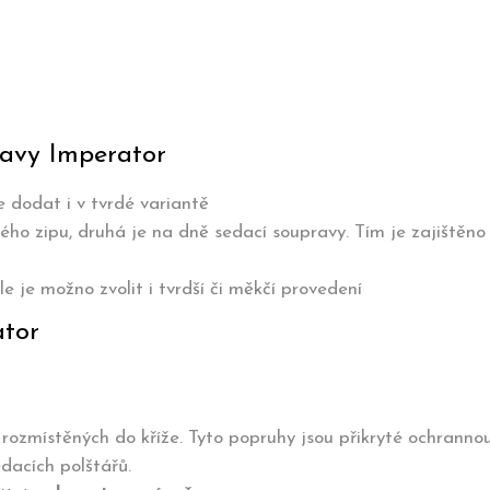
ravy Imperator
e dodat i v tvrdé variantě
ého zipu, druhá je na dně sedací soupravy. Tím je zajištěn
e je možno zvolit i tvrdší či měkčí provedení
ator
 rozmístěných do kříže. Tyto popruhy jsou přikryté ochrannou
edacích polštářů.