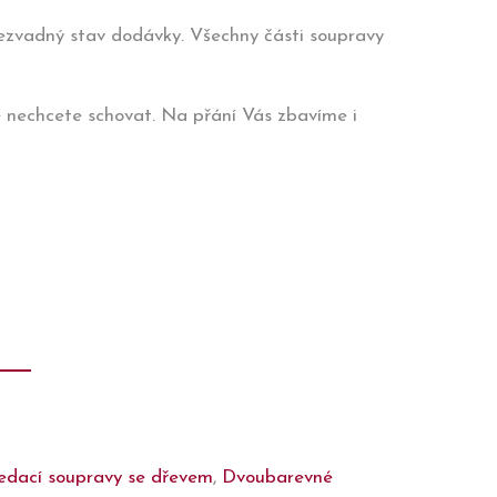
bezvadný stav dodávky. Všechny části soupravy
e nechcete schovat. Na přání Vás zbavíme i
edací soupravy se dřevem
,
Dvoubarevné