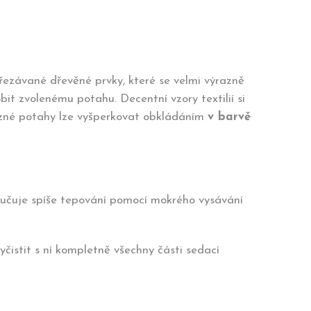
yřezávané dřevěné prvky, které se velmi výrazně
it zvolenému potahu. Decentní vzory textilií si
azné potahy lze vyšperkovat obkládáním
v barvě
oručuje spíše tepování pomocí mokrého vysávání
vyčistit s ní kompletně všechny části sedací