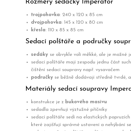
Rozměry sedačky Imperator
trojpohovka
: 240 x 120 x 85 cm
dvojpohovka
: 145 x 120 x 80 cm
křesla
: 110 x 85 x 85 cm
Sedací polštáře a područky soup
sedáky
se obvykle volí měkké, ale je možné j
sedací polštáře mají zespodu jednu část such
čištění sedací soupravy např. vysavačem
područky
se běžně dodávají středně tvrdé, al
Materiály sedací soupravy Imper
konstrukce je z
bukového masivu
sedadla zpevňují výztužné příčníky
sedací polštáře sedí na elastických popruzích
které zajišťují správné ustavení a nehýbání s