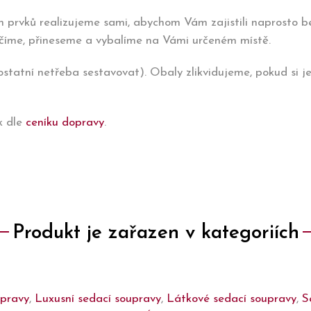
h prvků realizujeme sami, abychom Vám zajistili naprosto 
učíme, přineseme a vybalíme na Vámi určeném místě.
tatní netřeba sestavovat). Obaly zlikvidujeme, pokud si j
k dle
ceníku dopravy
.
Produkt je zařazen v kategoriích
upravy
,
Luxusní sedací soupravy
,
Látkové sedací soupravy
,
S