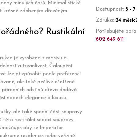
í doby minulých časů. Minimalistické
Dostupnost:
5 - 7
out krásně zdobeným dřevěným
Záruka:
24 měsíc
ořádného? Rustikální
Potřebujete porad
602 649 611
trukce je vyrobena z masivu a
odolnost a trvanlivost. Čalounění
st lze přizpůsobit podle preferencí
ávané, ale také pečlivě ošetřené
 přírodních odstínů dřeva dodává
náší nádech elegance a luxusu.
učky, ale také spodní část soupravy
 této rustikální sedací soupravy.
 umožňuje, aby se Imperator
soukromé rezidence, nebo veřejné