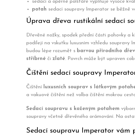
sedací a opěrné polštáře vyplňuje vysoce kval
potah
sedací soupravy Imperator se běžně v
Úprava dřeva rustikální sedací s
Dřevěné nožky, spodek přední části pohovky a kř
podílejí na vskutku luxusním vzhledu soupravy I
budou lépe rozumět s
barvou přírodního dře
stříbrné
či
zlaté
. Povrch může být upraven coby
Čištění sedací soupravy Imperato
Čištění
luxusních souprav s látkovým pota
a vakuové čištění než volba čištění mokrou cest
Sedací soupravu s koženým potahem
výborn
soupravy včetně dřevěného orámování. Na ostatn
Sedací soupravu Imperator vám 