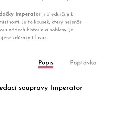
edačky Imperator
ji předurčují k
stnosti. Je to kousek, který nejenže
oru nádech historie a noblesy. Je
ujete zdůraznit luxus.
Popis
Poptávka
sedací soupravy Imperator