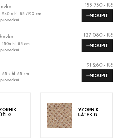
153 730,- Kč
hovka
l. 240 x hl. 85 /120 cm
KOUPIT
provedení
127 080,- Kč
hovka
l. 150x hl. 85 cm
KOUPIT
provedení
91 260,- Kč
l. 85 x hl. 85 cm
KOUPIT
provedení
ZORNÍK
VZORNÍK
ŮŽÍ G
LÁTEK G