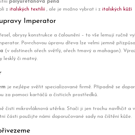
itní
polyuretanová pěna
olí z
italských textilií
, ale je možno vybrat i z
italských kůží
oupravy Imperator
esel, obrysy konstrukce a čalounění – to vše lemují ručně v
mperator. Povrchovou úpravu dřeva lze velmi jemně přizpůsob
va
(v odstínech ořech světlý, ořech tmavý a mahagon). Výr
 lesklý či matný.
r
hem
je nejlépe svěřit specializované firmě. Případně se dop
ou za pomoci kartáčů a čistících prostředků.
ě čistí mikrovláknová utěrka. Stačí ji jen trochu navlhčit a 
í části použijte námi doporučované sady na čištění kůže.
přivezeme