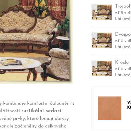
Trojpo
v.115 x d
Látkové 
Dvojpo
v.110 x d
Látkové 
Křeslo
v.110 x d
Látkové 
ý kombinuje komfortní čalounění s
V
K
vláštností
rustikální sedací
věné prvky, které lemují obrysy
okonale začleněny do celkového