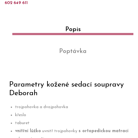
602 649 611
Popis
Poptávka
Parametry kožené sedací soupravy
Deborah
trojpohovka a dvojpohovka
křeslo
taburet
vnitřní lůžko
uvnitř trojpohovky
s ortopedickou matrací