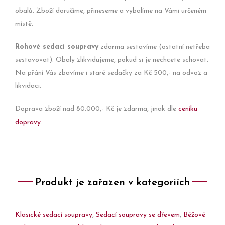
obalů. Zboží doručíme, přineseme a vybalíme na Vámi určeném
místě.
Rohové sedací soupravy
zdarma sestavíme (ostatní netřeba
sestavovat). Obaly zlikvidujeme, pokud si je nechcete schovat.
Na přání Vás zbavíme i staré sedačky za Kč 500,- na odvoz a
likvidaci.
Doprava zboží nad 80.000,- Kč je zdarma, jinak dle
ceníku
dopravy
.
Produkt je zařazen v kategoriích
Klasické sedací soupravy
,
Sedací soupravy se dřevem
,
Béžové