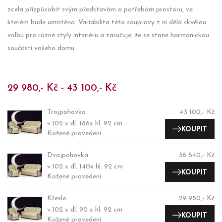
zcela přizpůsobit svým představám a potřebám prostoru, ve
kterém bude umístěna. Variabilita této soupravy z ní dělá skvělou
volbu pro různé styly interiéru a zaručuje, že se stane harmonickou
součástí vašeho domu.
29 980,- Kč - 43 100,- Kč
Trojpohovka
43 100,- Kč
v.102 x dl. 186x hl. 92 cm
KOUPIT
Kožené provedení
Dvojpohovka
36 540,- Kč
v.102 x dl. 140x hl. 92 cm
KOUPIT
Kožené provedení
Křeslo
29 980,- Kč
v.102 x dl. 90 x hl. 92 cm
KOUPIT
Kožené provedení