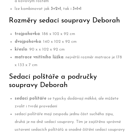
a kovovým roštem
lze kombinovat jak
3+2+1
, tak i
3+1+1
Rozměry sedací soupravy Deborah
trojpohovka
: 186 x 102 x 92 cm
dvojpohovka
: 140 x 102 x 92 cm
křeslo
: 90 x x 102 x 92 cm
matrace vnitřního lůžka
: největší rozměr matrace je 178
x 133 x 7 cm
Sedací polštáře a područky
soupravy Deborah
sedací polštáře
se typicky dodávají měkké, ale můžete
zvolit i tvrdé provedení
sedací polštáře mají zespodu jednu část suchého zipu,
druhá je na dně sedací soupravy. Tím je zajištěno správné
ustavení sedacích polštářů a snadné čištění sedací soupravy