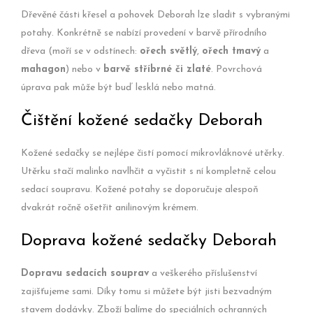
Dřevěné části křesel a pohovek Deborah lze sladit s vybranými
potahy. Konkrétně se nabízí provedení v barvě přírodního
dřeva (moří se v odstínech:
ořech světlý
,
ořech tmavý
a
mahagon
) nebo v
barvě stříbrné či zlaté
. Povrchová
úprava pak může být buď lesklá nebo matná.
Čištění kožené sedačky Deborah
Kožené sedačky se nejlépe čistí pomocí mikrovláknové utěrky.
Utěrku stačí malinko navlhčit a vyčistit s ní kompletně celou
sedací soupravu. Kožené potahy se doporučuje alespoň
dvakrát ročně ošetřit anilinovým krémem.
Doprava kožené sedačky Deborah
Dopravu sedacích souprav
a veškerého příslušenství
zajišťujeme sami. Díky tomu si můžete být jisti bezvadným
stavem dodávky. Zboží balíme do speciálních ochranných