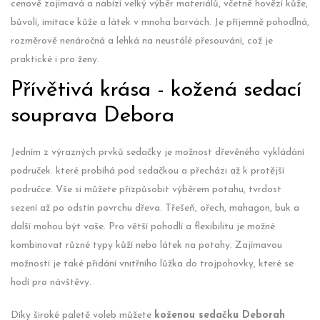
cenově zajímavá a nabízí velký výběr materiálů, včetně hovězí kůže,
bůvolí, imitace kůže a látek v mnoha barvách. Je příjemně pohodlná,
rozměrově nenáročná a lehká na neustálé přesouvání, což je
praktické i pro ženy.
Přívětivá krása - kožená sedací
souprava Debora
Jedním z výrazných prvků sedačky je možnost dřevěného vykládání
područek. které probíhá pod sedačkou a přecházi až k protější
područce. Vše si můžete přizpůsobit výběrem potahu, tvrdost
sezení až po odstín povrchu dřeva. Třešeň, ořech, mahagon, buk a
další mohou být vaše. Pro větší pohodlí a flexibilitu je možné
kombinovat různé typy kůží nebo látek na potahy. Zajímavou
možností je také přidání vnitřního lůžka do trojpohovky, které se
hodí pro návštěvy.
Díky široké paletě voleb můžete
koženou sedačku Deborah