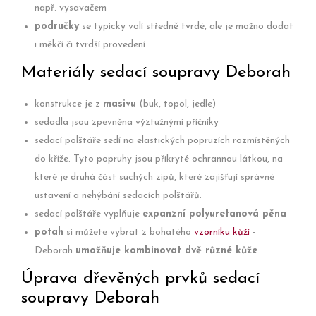
např. vysavačem
područky
se typicky volí středně tvrdé, ale je možno dodat
i měkčí či tvrdší provedení
Materiály sedací soupravy Deborah
konstrukce je z
masivu
(buk, topol, jedle)
sedadla jsou zpevněna výztužnými příčníky
sedací polštáře sedí na elastických popruzích rozmístěných
do kříže. Tyto popruhy jsou přikryté ochrannou látkou, na
které je druhá část suchých zipů, které zajišťují správné
ustavení a nehýbání sedacích polštářů.
sedací polštáře vyplňuje
expanzní polyuretanová pěna
potah
si můžete vybrat z bohatého
vzorníku kůží
-
Deborah
umožňuje kombinovat dvě různé kůže
Úprava dřevěných prvků sedací
soupravy Deborah