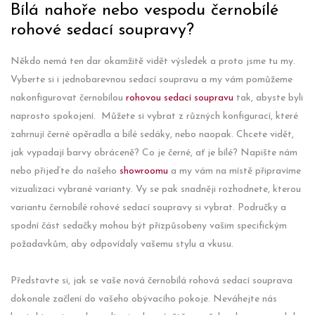
Bílá nahoře nebo vespodu černobílé
rohové sedací soupravy?
Někdo nemá ten dar okamžitě vidět výsledek a proto jsme tu my.
Vyberte si i jednobarevnou sedací soupravu a my vám pomůžeme
nakonfigurovat černobílou
rohovou sedací soupravu
tak, abyste byli
naprosto spokojení. Můžete si vybrat z různých konfigurací, které
zahrnují černé opěradla a bílé sedáky, nebo naopak. Chcete vidět,
jak vypadají barvy obráceně? Co je černé, ať je bílé? Napište nám
nebo přijeďte do našeho
showroomu
a my vám na místě připravíme
vizualizaci vybrané varianty. Vy se pak snadněji rozhodnete, kterou
variantu černobílé rohové sedací soupravy si vybrat. Područky a
spodní část sedačky mohou být přizpůsobeny vašim specifickým
požadavkům, aby odpovídaly vašemu stylu a vkusu.
Představte si, jak se vaše nová černobílá rohová sedací souprava
dokonale začlení do vašeho obývacího pokoje. Neváhejte nás