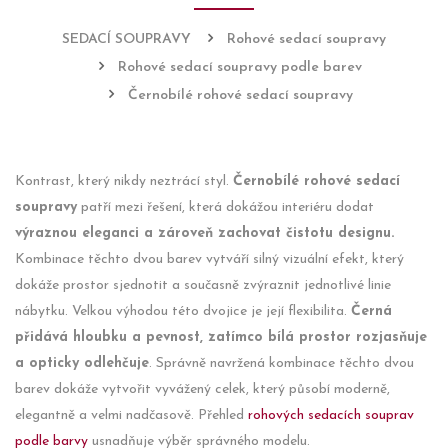
SEDACÍ SOUPRAVY
Rohové sedací soupravy
Rohové sedací soupravy podle barev
Černobílé rohové sedací soupravy
Kontrast, který nikdy neztrácí styl.
Černobílé rohové sedací
soupravy
patří mezi řešení, která dokážou interiéru dodat
výraznou eleganci a zároveň zachovat čistotu designu.
Kombinace těchto dvou barev vytváří silný vizuální efekt, který
dokáže prostor sjednotit a současně zvýraznit jednotlivé linie
nábytku. Velkou výhodou této dvojice je její flexibilita.
Černá
přidává hloubku a pevnost, zatímco bílá prostor rozjasňuje
a opticky odlehčuje
. Správně navržená kombinace těchto dvou
barev dokáže vytvořit vyvážený celek, který působí moderně,
elegantně a velmi nadčasově. Přehled
rohových sedacích souprav
podle barvy
usnadňuje výběr správného modelu.