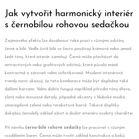
Jak vytvořit harmonický interiér
s černobílou rohovou sedačkou
Zajímavého efektu lze dosáhnout také prací s různými odstíny
černé a bílé. Vedle čistě bílé se často používají krémové nebo jemně
šedé tóny, které interiér zjemňují. Černá může přecházet do
antracitových nebo grafitových odstínů, které působí méně
kontrastně a zároveň velmi sofistikovaně. Moderní interiérové
trendy navíc ukazují, že tato kombinace může být doplněna také
dalšími barvami. Velmi dobře fungují například přírodní tóny dřeva,
zlaté nebo mosazné detaily, případně akcenty v hluboké modré,
smaragdově zelené nebo terakotové barvě. Takové doplňky
dokážou černobílý základ oživit a dodat interiéru osobitý charakter.
Při návrhu
černo-bílé rohové sedačky
lze pracovat s různým
rozdělením barev. Černá může tvořit základ konstrukce a boků