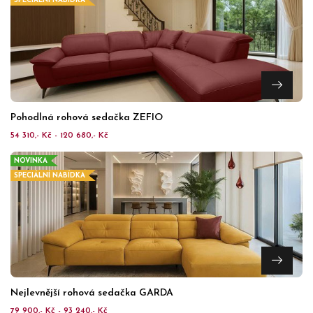
SPECIÁLNÍ NABÍDKA
Pohodlná rohová sedačka ZEFIO
54 310,- Kč - 120 680,- Kč
NOVINKA
SPECIÁLNÍ NABÍDKA
Nejlevnější rohová sedačka GARDA
79 900,- Kč - 93 240,- Kč