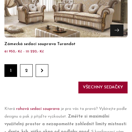
Zámecká sedací souprava Turandot
61 950,- Kč - 111 220,- Kč
1
2
VŠECHNY SEDAČKY
Která
rohová sedací souprava
je pro vás ta pravá? Vybírejte podle
designu a pak ji přijďte vyzkoušet.
Změřte si maximální
využitelný prostor a nezapomeňte zohlednit limity místnosti
– dveře, krb, výšku okna od podlahy apod.
S konfigurací vám