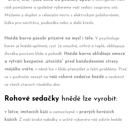
rádi pomůžeme a společně vybereme vaši sedací soupravu snů.
Můžeme ji doplnit o relaxační místo s elektrickým polohováním,
lůžko pro návštěvu, podnožku nebo o další křeslo.
Hnědá barva působí příznivě na mysl i tělo.
V psychologii
barev je hnědá upřímná, ryzí. Je smyslná, citlivá a teplá, obklopuje
člověka pocitem klidu a pohodlí.
Hnědá barva uklidňuje emoce
a vytváří bezpečné „útočiště“ před každodenními stresy
vnějšího světa
, v němž lze v klidu přemýšlet a řešit problémy. Proč
se v podvečer nesejít na
vaší rohové sedačce hnědé
a nezbavit
se všech starostí všedního dne.
Rohové sedačky
hnědé lze vyrobit:
v látce, imitacích kůží
a samozřejmě v
pravých hovězích
kůžích
. Z naší široké nabídky si určitě vyberete váš odstín hnědé.