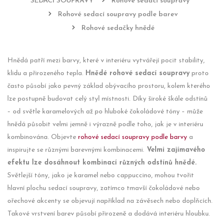
SEDACÍ SOUPRAVY
Rohové sedací soupravy
Rohové sedací soupravy podle barev
Rohové sedačky hnědé
Hnědá patří mezi barvy, které v interiéru vytvářejí pocit stability,
klidu a přirozeného tepla.
Hnědé rohové sedací soupravy
proto
často působí jako pevný základ obývacího prostoru, kolem kterého
lze postupně budovat celý styl místnosti. Díky široké škále odstínů
– od světle karamelových až po hluboké čokoládové tóny – může
hnědá působit velmi jemně i výrazně podle toho, jak je v interiéru
kombinována. Objevte
rohové sedací soupravy podle barvy
a
inspirujte se různými barevnými kombinacemi.
Velmi zajímavého
efektu lze dosáhnout kombinací různých odstínů hnědé.
Světlejší tóny, jako je karamel nebo cappuccino, mohou tvořit
hlavní plochu sedací soupravy, zatímco tmavší čokoládové nebo
ořechové akcenty se objevují například na závěsech nebo doplňcích.
Takové vrstvení barev působí přirozeně a dodává interiéru hloubku.