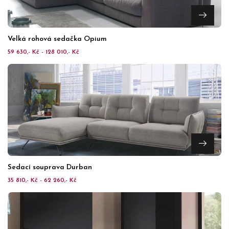
Velká rohová sedačka Opium
59 630,- Kč - 128 010,- Kč
Sedací souprava Durban
35 810,- Kč - 62 260,- Kč