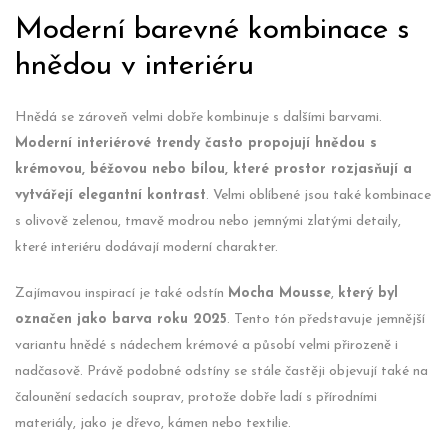
Moderní barevné kombinace s
hnědou v interiéru
Hnědá se zároveň velmi dobře kombinuje s dalšími barvami.
Moderní interiérové trendy často propojují hnědou s
krémovou, béžovou nebo bílou, které prostor rozjasňují a
vytvářejí elegantní kontrast
. Velmi oblíbené jsou také kombinace
s olivově zelenou, tmavě modrou nebo jemnými zlatými detaily,
které interiéru dodávají moderní charakter.
Zajímavou inspirací je také odstín
Mocha Mousse
,
který byl
označen jako barva roku 2025
. Tento tón představuje jemnější
variantu hnědé s nádechem krémové a působí velmi přirozeně i
nadčasově. Právě podobné odstíny se stále častěji objevují také na
čalounění sedacích souprav, protože dobře ladí s přírodními
materiály, jako je dřevo, kámen nebo textilie.