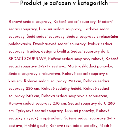
Produkt je zařazen v kategoriích
Rohové sedací soupravy
,
Kožené sedací soupravy
,
Moderní
sedací soupravy
,
Luxusní sedací soupravy
,
Látkové sedací
soupravy
,
Šedé sedací soupravy
,
Sedací soupravy s relaxačním
polohováním
,
Dvoubarevné sedací soupravy
,
Italské sedací
soupravy: tradice, design a kvalita
,
Sedací soupravy do U
,
SEDACÍ SOUPRAVY
,
Kožené sedací soupravy rohové
,
Kožené
sedací soupravy 3+2+1 - sestava
,
Malé rozkládací pohovky
,
Sedací soupravy s taburetem
,
Rohové sedací soupravy s
křeslem
,
Rohové sedací soupravy 220 cm
,
Rohové sedací
soupravy 250 cm
,
Rohové sedačky hnědé
,
Rohové sedací
soupravy 240 cm
,
Rohová sedací souprava s taburetem
,
Rohové sedací soupravy 230 cm
,
Sedací soupravy do U 280
cm
,
Tyrkysové sedací soupravy
,
Luxusní pohovky
,
Rohové
sedačky s vysokým opěradlem
,
Kožené sedací soupravy 2+1 -
sestava
,
Hnědé gauče
,
Rohové rozkládací sedačky
,
Modré