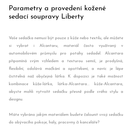
Parametry a provedení kožené
sedací soupravy Liberty
Vaše sedačka nemusí být pouze z kůže nebo textilu, ale můžete
si vybrat i Alcantaru, materiál často využívaný v
automobilovém průmyslu pro potahy sedadel. Alcantara
připomíná svým vzhledem a texturou semiš, je prodyšná,
flexibilní, odolává mačkání a opotřebení, a navíc je lépe
čistitelná naž obyčejná látka. K dispozici je také možnost
kombinace kůže-látka, látka-Alcantara... kůže-Alcantara,
abyste mohli vytvořit sedačku přesně podle svého stylu a
designu.
Máte vybráno jakým materiálem budete čalounit svoji sedačku
do obývacího pokoje, haly, pracovny či kanceláře?