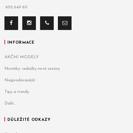
602 649 611
INFORMACE
AKČNÍ MODELY
Novinky: sedačky nové sezóny
Nejprodávanější
Tipy a trendy
Další...
DŮLEŽITÉ ODKAZY