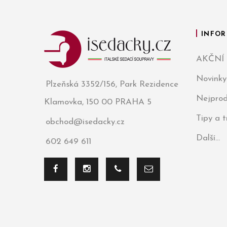
INFOR
AKČNÍ
Novinky
Plzeňská 3352/156, Park Rezidence
Nejprod
Klamovka, 150 00 PRAHA 5
Tipy a 
obchod@isedacky.cz
Další...
602 649 611