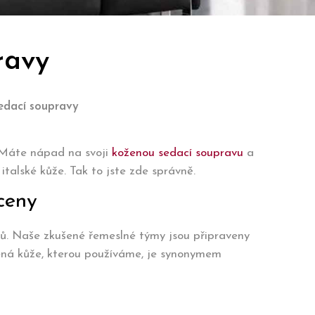
ravy
edací soupravy
? Máte nápad na svoji
koženou sedací soupravu
a
talské kůže. Tak to jste zde správně.
 ceny
ků. Naše zkušené řemeslné týmy jsou připraveny
ušená kůže, kterou používáme, je synonymem