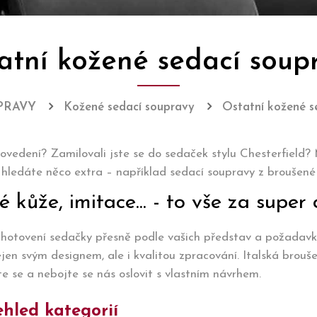
atní kožené sedací soup
PRAVY
Kožené sedací soupravy
Ostatní kožené s
ovedení? Zamilovali jste se do sedaček stylu Chesterfield
ledáte něco extra – například sedací soupravy z broušené i
kůže, imitace... - to vše za super
 zhotovení sedačky přesně podle vašich představ a požadav
 nejen svým designem, ale i kvalitou zpracování. Italská bro
jte se a nebojte se nás oslovit s vlastním návrhem.
hled kategorií