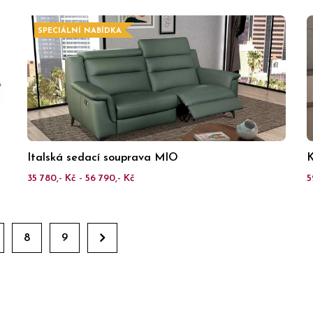
SPECIÁLNÍ NABÍDKA
Italská sedací souprava MIO
K
35 780,- Kč - 56 790,- Kč
5
8
9