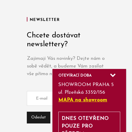
NEWSLETTER
Chcete dostávat
newslettery?
Zajímají Vás novinky? Dejte nám o
sobě vědět, a budeme Vám zasílat
vše přímo na e-mail.
OTEVÍRACÍ DOBA
SHOWROOM PRAHA 5
ul. Plzeňská 3352/156
MAPA na showroom
DNES OTEVŘENO
POUZE PRO