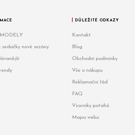
MACE
DŮLEŽITÉ ODKAZY
 MODELY
Kontakt
: sedačky nové sezóny
Blog
ávanější
Obchodní podmínky
trendy
Vše o nákupu
Reklamační řád
FAQ
Vzorníky potahů
Mapa webu