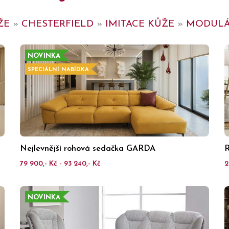
ŽE
»
CHESTERFIELD
»
IMITACE KŮŽE
»
MODULÁ
NOVINKA
SPECIÁLNÍ NABÍDKA
Nejlevnější rohová sedačka GARDA
R
79 900,- Kč - 93 240,- Kč
2
NOVINKA