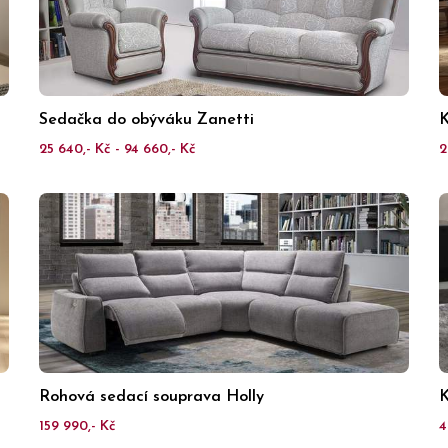
Sedačka do obýváku Zanetti
K
25 640,- Kč - 94 660,- Kč
2
Rohová sedací souprava Holly
K
159 990,- Kč
4