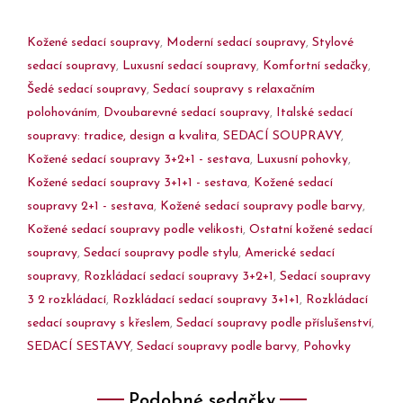
Kožené sedací soupravy
,
Moderní sedací soupravy
,
Stylové
sedací soupravy
,
Luxusní sedací soupravy
,
Komfortní sedačky
,
Šedé sedací soupravy
,
Sedací soupravy s relaxačním
polohováním
,
Dvoubarevné sedací soupravy
,
Italské sedací
soupravy: tradice, design a kvalita
,
SEDACÍ SOUPRAVY
,
Kožené sedací soupravy 3+2+1 - sestava
,
Luxusní pohovky
,
Kožené sedací soupravy 3+1+1 - sestava
,
Kožené sedací
soupravy 2+1 - sestava
,
Kožené sedací soupravy podle barvy
,
Kožené sedací soupravy podle velikosti
,
Ostatní kožené sedací
soupravy
,
Sedací soupravy podle stylu
,
Americké sedací
soupravy
,
Rozkládací sedací soupravy 3+2+1
,
Sedací soupravy
3 2 rozkládací
,
Rozkládací sedací soupravy 3+1+1
,
Rozkládací
sedací soupravy s křeslem
,
Sedací soupravy podle příslušenství
,
SEDACÍ SESTAVY
,
Sedací soupravy podle barvy
,
Pohovky
Podobné sedačky