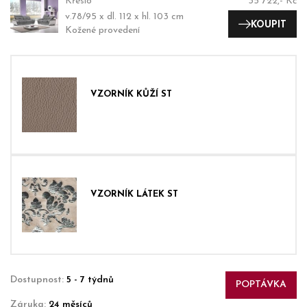
Křeslo
35 722,- Kč
v.78/95 x dl. 112 x hl. 103 cm
KOUPIT
Kožené provedení
VZORNÍK KŮŽÍ ST
VZORNÍK LÁTEK ST
Dostupnost:
5 - 7 týdnů
POPTÁVKA
Záruka:
24 měsíců