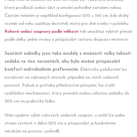
která prodlouží sedací část a umožní pohodlné natažení nohou.
Častým řešením je například konfigurace 200 × 160 cm, kde druhý
rozměr od rohu zajišťuje dostatek místa pro dvě osoby v pololehu.
Rohové sedací soupravy podle velikosti
tak umožňují vybírat přesně
podle délky jedné strany a přizpůsobit sestavu dispozici místnosti.
Součástí nabídky jsou také modely s možností volby tuhosti
sedáků ve více variantách, aby bylo možné přizpůsobit
komfort individuálním preferencím.
Elektrické polohování lze
instalovat na vybraných místech, případně na všech sedacích
pozicích. Pokud je potřeba příležitostné přespání, lze zvolit
rozkládací mechanismus, který promění malou rohovou sedačku do
200 cm na praktické lůžko.
Níže najdete výběr rohových sedacích souprav, u nichž lze jednu
stranu sestavit v délce 200 cm a přizpůsobit je konkrétním
nárokům na prostor i pohodlí.