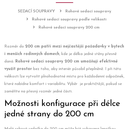
SEDACÍ SOUPRAVY
Rohové sedací soupravy
Rohové sedací soupravy podle velikosti
Rohové sedací soupravy 200 cm
Rozměr do
200 cm patří mezi nejčastější požadavky v bytech
i menších rodinných domech
, kde je délka jedné stěny přesně
daná.
Rohové sedací soupravy 200 cm umožňují efektivně
využít prostor
bez toho, aby interiér působil přeplněně. I při této
velikosti lze vytvořit plnohodnotné místo pro každodenní odpočinek,
které nabídne komfort i variabilitu. Výběr je praktičtější, pokud se
zaměříte na přesný rozměr jedné části.
Možnosti konfigurace při délce
jedné strany do 200 cm
Malá rohová sedačka do 200 cm může být vybavena lenoškou,