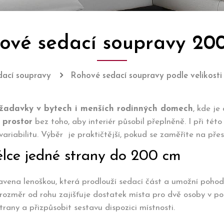
ové sedací soupravy 20
ací soupravy
Rohové sedací soupravy podle velikosti
ožadavky v bytech i menších rodinných domech
, kde je
 prostor
bez toho, aby interiér působil přeplněně. I při této
ariabilitu. Výběr je praktičtější, pokud se zaměříte na přes
élce jedné strany do 200 cm
ena lenoškou, která prodlouží sedací část a umožní pohod
rozměr od rohu zajišťuje dostatek místa pro dvě osoby v po
rany a přizpůsobit sestavu dispozici místnosti.