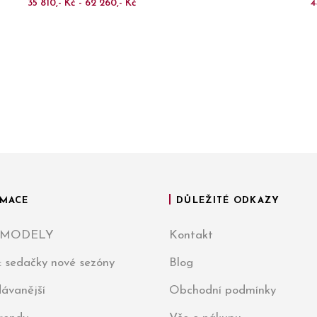
35 810,- Kč - 62 260,- Kč
4
MACE
DŮLEŽITÉ ODKAZY
 MODELY
Kontakt
: sedačky nové sezóny
Blog
ávanější
Obchodní podmínky