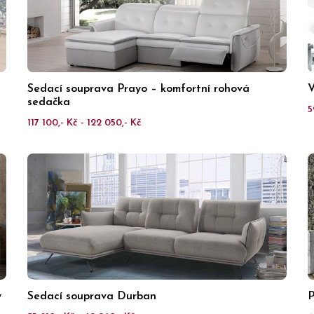
Sedací souprava Prayo – komfortní rohová
V
sedačka
5
117 100,- Kč - 122 050,- Kč
y
Sedací souprava Durban
P