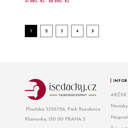
41 980,- Kč - 68 690,- Kč
1
2
3
4
INFOR
AKČNÍ
Novinky
Plzeňská 3352/156, Park Rezidence
Nejprod
Klamovka, 150 00 PRAHA 5