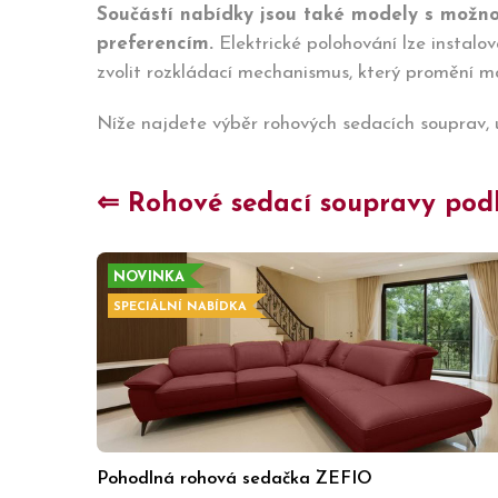
Součástí nabídky jsou také modely s možnos
preferencím.
Elektrické polohování lze instalo
zvolit rozkládací mechanismus, který promění m
Níže najdete výběr rohových sedacích souprav, u
⇐ Rohové sedací soupravy podle
NOVINKA
SPECIÁLNÍ NABÍDKA
Pohodlná rohová sedačka ZEFIO