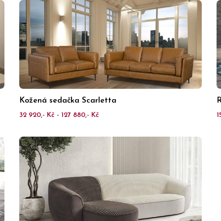
Kožená sedačka Scarletta
R
32 920,- Kč - 127 880,- Kč
1