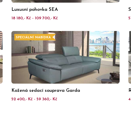
Luxusní pohovka SEA
S
18 180,- Kč - 109 700,- Kč
5
SPECIÁLNÍ NABÍDKA
Kožená sedací souprava Garda
R
52 400,- Kč - 59 360,- Kč
4