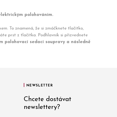
elektrickým polohováním.
em. To znamená, že si zmáčknete tlačítko,
te prst z tlačítka. Podhlavník si přizvednete
ním polohovací sedací soupravy a následně
NEWSLETTER
Chcete dostávat
newslettery?