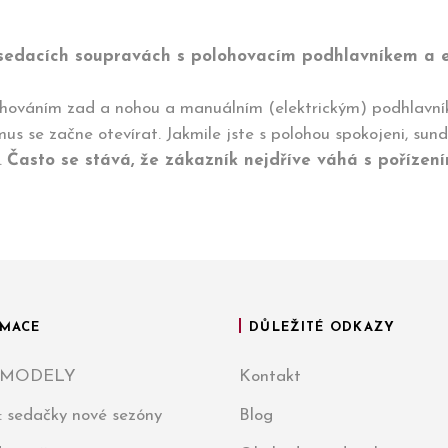
o sedacích soupravách s polohovacím podhlavníkem a 
hováním zad a nohou a manuálním (elektrickým) podhlavník
 se začne otevírat. Jakmile jste s polohou spokojeni, sundá
.
Často se stává, že zákazník nejdříve váhá s poříze
MACE
DŮLEŽITÉ ODKAZY
 MODELY
Kontakt
: sedačky nové sezóny
Blog