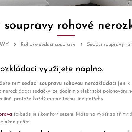
 soupravy rohové neroz
AVY
Rohové sedací soupravy
Sedací soupravy ro
ozkládací využijete naplno.
ete mít sedací soupravu rohovou nerozkládací jen k 
o nerozkládací sedačky lze doplnit o elektrické polohování 
ho jiná, protože každý máme tochu jiné potřeby.
uprava
to bude je i komfort sezení. Máte na výběr ze tří tvrd
 plněné peřím.