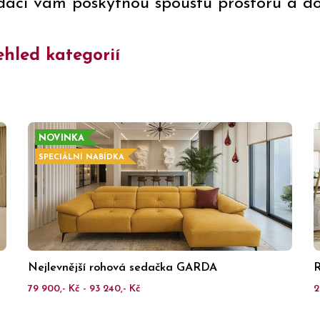
dací vám poskytnou spoustu prostoru a d
hled kategorií
NOVINKA
SPECIÁLNÍ NABÍDKA
Nejlevnější rohová sedačka GARDA
R
79 900,- Kč - 93 240,- Kč
2