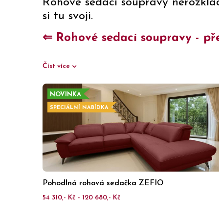
Rohové sedací soupravy nerozklá
si tu svoji.
⇐ Rohové sedací soupravy - pře
Číst více
NOVINKA
SPECIÁLNÍ NABÍDKA
Pohodlná rohová sedačka ZEFIO
54 310,- Kč - 120 680,- Kč