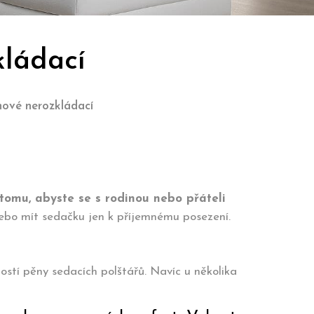
kládací
hové nerozkládací
tomu, abyste se s rodinou nebo přáteli
nebo mít sedačku jen k příjemnému posezení.
ostí pěny sedacích polštářů. Navíc u několika