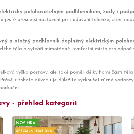
 elektricky polohovatelným podhlavníkem, zády i podp
e ještě přesnější nastavení při sledování televize, čtení neb
ýsuvný a otočný podhlavník doplněný elektrickým polo
celého těla a vytváří mimořádně komfortní místo pro odpoči
elková výška postavy, ale také poměr délky horní části těla
rávě z tohoto důvodu je důležité vyzkoušet různé varianty
područek.
vy - přehled kategorií
NOVINKA
SPECIÁLNÍ NABÍDKA