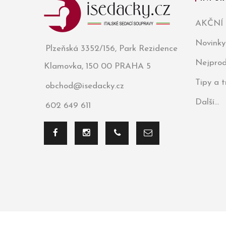
AKČNÍ
Novinky
Plzeňská 3352/156, Park Rezidence
Nejprod
Klamovka, 150 00 PRAHA 5
Tipy a 
obchod@isedacky.cz
Další...
602 649 611