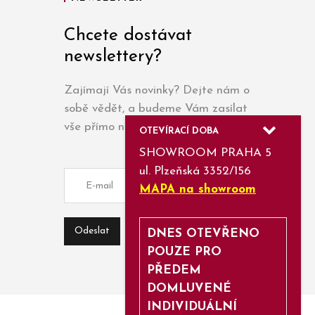
Chcete dostávat
newslettery?
Zajímají Vás novinky? Dejte nám o
sobě vědět, a budeme Vám zasílat
vše přímo na e-mail.
OTEVÍRACÍ DOBA
SHOWROOM PRAHA 5
ul. Plzeňská 3352/156
MAPA na showroom
DNES OTEVŘENO
POUZE PRO
PŘEDEM
DOMLUVENÉ
INDIVIDUÁLNÍ