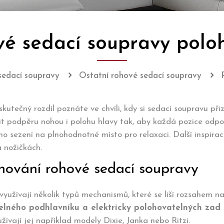
é sedací soupravy polo
edací soupravy
Ostatní rohové sedací soupravy
utečný rozdíl poznáte ve chvíli, kdy si sedací soupravu př
t podpěru nohou i polohu hlavy tak, aby každá pozice odp
ho sezení na plnohodnotné místo pro relaxaci. Další inspirac
a nožičkách.
ohování rohové sedací soupravy
yužívají několik typů mechanismů, které se liší rozsahem n
elného podhlavníku a elektricky polohovatelných zad
žívají jej například modely Dixie, Janka nebo Ritzi.