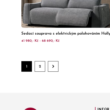
Sedací souprava s elektrickým polohováním Holl
41 980,- Kč - 68 690,- Kč
1
2
INFOR