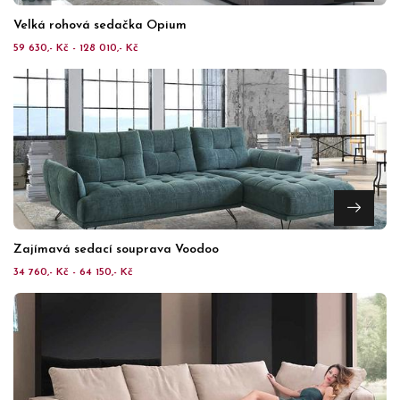
Velká rohová sedačka Opium
59 630,- Kč - 128 010,- Kč
Zajímavá sedací souprava Voodoo
34 760,- Kč - 64 150,- Kč