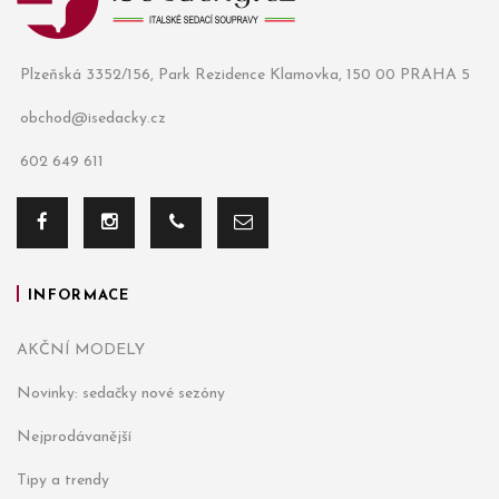
Plzeňská 3352/156, Park Rezidence Klamovka, 150 00 PRAHA 5
obchod@isedacky.cz
602 649 611
INFORMACE
AKČNÍ MODELY
Novinky: sedačky nové sezóny
Nejprodávanější
Tipy a trendy