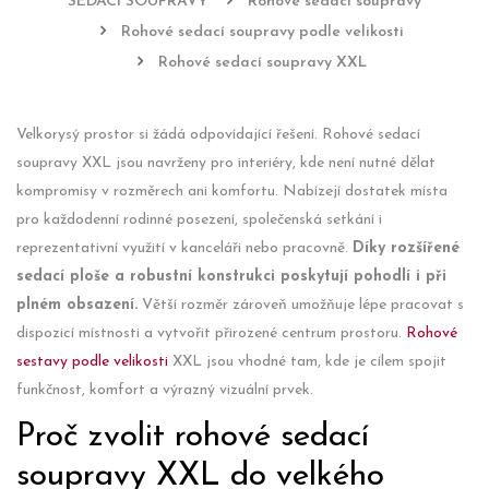
SEDACÍ SOUPRAVY
Rohové sedací soupravy
Rohové sedací soupravy podle velikosti
Rohové sedací soupravy XXL
Velkorysý prostor si žádá odpovídající řešení. Rohové sedací
soupravy XXL jsou navrženy pro interiéry, kde není nutné dělat
kompromisy v rozměrech ani komfortu. Nabízejí dostatek místa
pro každodenní rodinné posezení, společenská setkání i
reprezentativní využití v kanceláři nebo pracovně.
Díky rozšířené
sedací ploše a robustní konstrukci poskytují pohodlí i při
plném obsazení.
Větší rozměr zároveň umožňuje lépe pracovat s
dispozicí místnosti a vytvořit přirozené centrum prostoru.
Rohové
sestavy podle velikosti
XXL jsou vhodné tam, kde je cílem spojit
funkčnost, komfort a výrazný vizuální prvek.
Proč zvolit rohové sedací
soupravy XXL do velkého