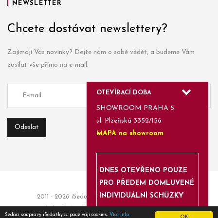
NEWSLETTER
Chcete dostávat newslettery?
Zajímají Vás novinky? Dejte nám o sobě vědět, a budeme Vám
zasílat vše přímo na e-mail.
OTEVÍRACÍ DOBA
SHOWROOM PRAHA 5
ul. Plzeňská 3352/156
MAPA na showroom
DNES OTEVŘENO POUZE
PRO PŘEDEM DOMLUVENÉ
INDIVIDUÁLNÍ SCHŮZKY
2011 - 2026 iSedačky.cz | Informace a objednávky:
obchod(a)isedacky.cz | Enjoyed with
Azami.cz
Sedací soupravy iSedačky.cz používají cookies.
Více info
OK