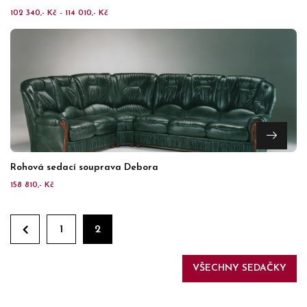
102 340,- Kč - 114 010,- Kč
Rohová sedací souprava Debora
158 810,- Kč
1
2
VŠECHNY SEDAČKY