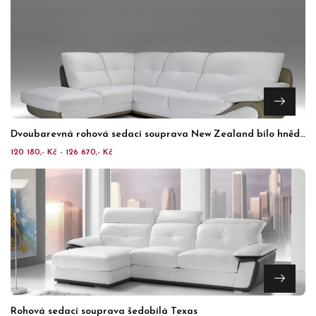
Dvoubarevná rohová sedací souprava New Zealand bílo hnědá
120 180,- Kč - 126 670,- Kč
Rohová sedací souprava šedobílá Texas