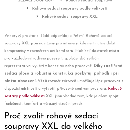
SEDACÍ SOUPRAVY
Rohové sedací soupravy
Rohové sedací soupravy podle velikosti
Rohové sedací soupravy XXL
Velkorysý prostor si žádá odpovídající řešení. Rohové sedací
soupravy XXL jsou navrženy pro interiéry, kde není nutné dělat
kompromisy v rozměrech ani komfortu. Nabízejí dostatek místa
pro každodenní rodinné posezení, společenská setkání i
reprezentativní využití v kanceláři nebo pracovně.
Díky rozšířené
sedací ploše a robustní konstrukci poskytují pohodlí i při
plném obsazení.
Větší rozměr zároveň umožňuje lépe pracovat s
dispozicí místnosti a vytvořit přirozené centrum prostoru.
Rohové
sestavy podle velikosti
XXL jsou vhodné tam, kde je cílem spojit
funkčnost, komfort a výrazný vizuální prvek.
Proč zvolit rohové sedací
soupravy XXL do velkého