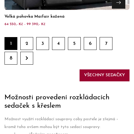
Velká pohovka Maifair kožená
64 550,- Kč - 99 390,- Kč
1
2
3
4
5
6
7
8
VŠECHNY SEDAČKY
Možnosti provedení rozkládacích
sedaček s křeslem
Možnost využití rozkládací soupravy coby postele je zřejmá –
kromě toho ovšem mohou být tyto sedací soupravy: