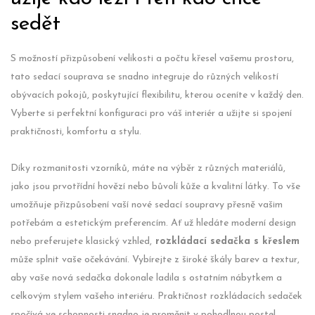
sedět
S možností přizpůsobení velikosti a počtu křesel vašemu prostoru,
tato sedací souprava se snadno integruje do různých velikostí
obývacích pokojů, poskytující flexibilitu, kterou oceníte v každý den.
Vyberte si perfektní konfiguraci pro váš interiér a užijte si spojení
praktičnosti, komfortu a stylu.
Díky rozmanitosti vzorníků, máte na výběr z různých materiálů,
jako jsou prvotřídní hovězí nebo bůvolí kůže a kvalitní látky. To vše
umožňuje přizpůsobení vaší nové sedací soupravy přesně vašim
potřebám a estetickým preferencím. Ať už hledáte moderní design
nebo preferujete klasický vzhled,
rozkládací sedačka s křeslem
může splnit vaše očekávání. Vybírejte z široké škály barev a textur,
aby vaše nová sedačka dokonale ladila s ostatním nábytkem a
celkovým stylem vašeho interiéru. Praktičnost rozkládacích sedaček
spočívá ve schopnosti snadno je proměnit v pohodlnou postel