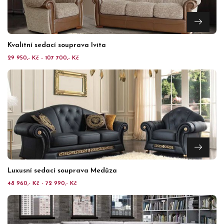
Kvalitní sedací souprava Ivita
29 950,- Kč - 107 700,- Kč
Luxusní sedací souprava Medůza
48 960,- Kč - 72 990,- Kč