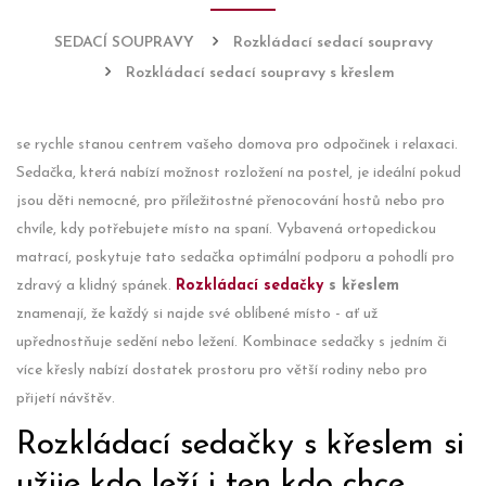
SEDACÍ SOUPRAVY
Rozkládací sedací soupravy
Rozkládací sedací soupravy s křeslem
se rychle stanou centrem vašeho domova pro odpočinek i relaxaci.
Sedačka, která nabízí možnost rozložení na postel, je ideální pokud
jsou děti nemocné, pro příležitostné přenocování hostů nebo pro
chvíle, kdy potřebujete místo na spaní. Vybavená ortopedickou
matrací, poskytuje tato sedačka optimální podporu a pohodlí pro
zdravý a klidný spánek.
Rozkládací sedačky
s křeslem
znamenají, že každý si najde své oblíbené místo - ať už
upřednostňuje sedění nebo ležení. Kombinace sedačky s jedním či
více křesly nabízí dostatek prostoru pro větší rodiny nebo pro
přijetí návštěv.
Rozkládací sedačky s křeslem si
užije kdo leží i ten kdo chce