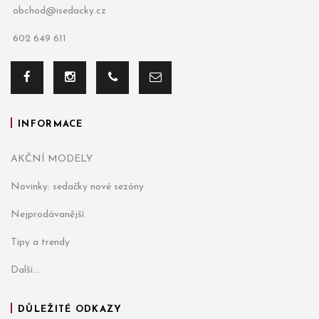
obchod@isedacky.cz
602 649 611
INFORMACE
AKČNÍ MODELY
Novinky: sedačky nové sezóny
Nejprodávanější
Tipy a trendy
Další...
DŮLEŽITÉ ODKAZY