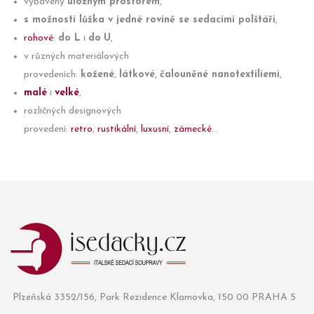
vybaveny
úložným prostorem
,
s možností lůžka v jedné rovině se sedacími polštáři
,
rohové
:
do L
i
do
U
,
v různých materiálových
provedeních:
kožené
,
látkové
,
čalouněné nanotextiliemi
,
malé
i
velké
,
rozličných designových
provedení:
retro
,
rustikální
,
luxusní
,
zámecké
...
Plzeňská 3352/156, Park Rezidence Klamovka, 150 00 PRAHA 5