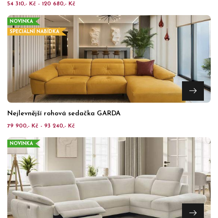
54 310,- Kč - 120 680,- Kč
NOVINKA
SPECIÁLNÍ NABÍDKA
Nejlevnější rohová sedačka GARDA
79 900,- Kč - 93 240,- Kč
NOVINKA