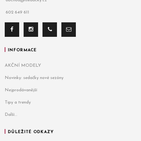
obchod@isedacky.cz
602 649 611
INFORMACE
AKČNÍ MODELY
Novinky: sedačky nové sezóny
Nejprodávanější
Tipy a trendy
Další...
DŮLEŽITÉ ODKAZY