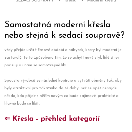
SEDACÍ SOUPRAVY
Křesla
Moderní křesla
Samostatná moderní křesla
nebo stejná k sedací soupravě?
vždy přejde určité časové období a nábytek, který byl moderní je
zastaralý. Je to způsobeno tím, že se uchytí nový styl, lidé si jej
pořizují a i nám se samozřejmě líbí.
Spousta výrobců se následně kopíruje a vytváří obměny tak, aby
byly atraktivní pro zákazníka do té doby, než se opět nenajde
někdo, kdo přijde s něčím novým co bude zajímavé, praktické a
hlavně bude se líbit.
⇐ Křesla - přehled kategorií