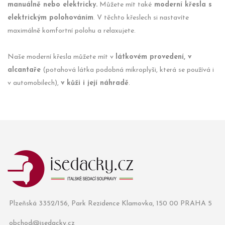
manuálně nebo elektricky.
Můžete mít také
moderní křesla s
elektrickým polohováním
. V těchto křeslech si nastavíte
maximálně komfortní polohu a relaxujete.
Naše moderní křesla můžete mít v
látkovém provedení, v
alcantaře
(potahová látka podobná mikroplyši, která se používá i
v automobilech),
v kůži i její náhradě
.
Plzeňská 3352/156, Park Rezidence Klamovka, 150 00 PRAHA 5
obchod@isedacky.cz