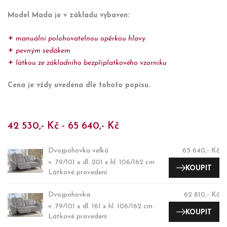
Model Mada je v základu vybaven:
manuální polohovatelnou opěrkou hlavy
pevným sedákem
látkou ze základního bezpříplatkového vzorníku
Cena je vždy uvedena dle tohoto popisu.
42 530,- Kč - 65 640,- Kč
Dvojpohovka velká
65 640,- Kč
v. 79/101 x dl. 201 x hl. 106/162 cm
KOUPIT
Látkové provedení
Dvojpohovka
62 810,- Kč
v. 79/101 x dl. 161 x hl. 106/162 cm
KOUPIT
Látkové provedení