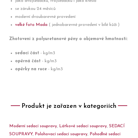
jako dvojsedačku, trojsedačku i jako křeslo
se zárukou 24 měsíců
moderní dvoubarevné provedení
velké foto Mada
( jednobarevné provedení v bílé kůži )
Zhotovení z polyuretanové pěny o objemové hmotnosti:
sedací část
- kg/m3
opěrná část
- kg/m3
opěrky na ruce
- kg/m3
Produkt je zařazen v kategoriích
Moderní sedací soupravy
,
Látkové sedací soupravy
,
SEDACÍ
SOUPRAVY
,
Polohovací sedací soupravy
,
Pohodlné sedací