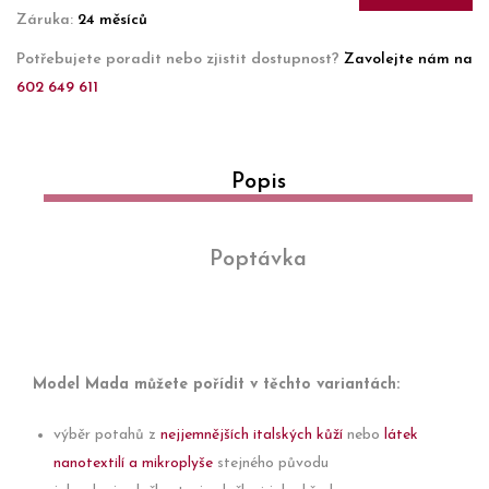
Záruka:
24 měsíců
Potřebujete poradit nebo zjistit dostupnost?
Zavolejte nám na
602 649 611
Popis
Poptávka
Model Mada můžete pořídit v těchto variantách:
výběr potahů z
nejjemnějších italských kůží
nebo
látek
nanotextilí a mikroplyše
stejného původu