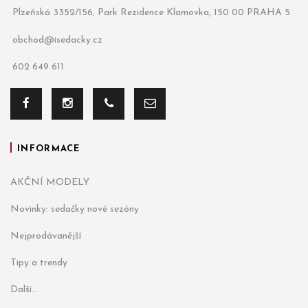
Plzeňská 3352/156, Park Rezidence Klamovka, 150 00 PRAHA 5
obchod@isedacky.cz
602 649 611
INFORMACE
AKČNÍ MODELY
Novinky: sedačky nové sezóny
Nejprodávanější
Tipy a trendy
Další...