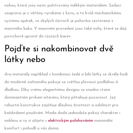
nohou, které jsou navíc polstrovány měkkým materiálem. Sedací
souprava je z většiny vyrobena z kovu, a to kvůli mechanickému
systému opěrek, ve zbylých částech je pohovka sestavena z
masivního buku. V masivním provedení jsou také nohy, které se dají
povrchově upravit do různých barev.
Pojďte si nakombinovat dvě
látky nebo
dva materiály například v kombinaci šedé a bílé látky se skvěle hodí
do moderně zařízeného pokoje se světlou plovoucí podlahou či
dlažbou. Díky svému elegantnímu designu se snadno stane
dominantním prvkem interiéru, který přitahuje pozornost. Její
robustní konstrukce zajišťuje dlouhou životnost a odolnost pro
každodenní používání. Mada dodá jednoduše pokoji charakter i
noblesu a vy si užijete s
elektrickým polohováním
maximální
komfort i pohodlí u vás doma.