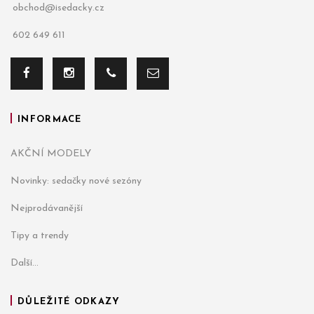
obchod@isedacky.cz
602 649 611
INFORMACE
AKČNÍ MODELY
Novinky: sedačky nové sezóny
Nejprodávanější
Tipy a trendy
Další...
DŮLEŽITÉ ODKAZY