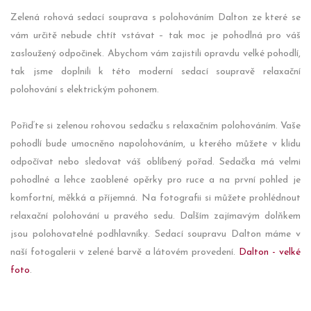
Zelená rohová sedací souprava s polohováním Dalton ze které se
vám určitě nebude chtít vstávat – tak moc je pohodlná pro váš
zasloužený odpočinek. Abychom vám zajistili opravdu velké pohodlí,
tak jsme doplnili k této moderní sedací soupravě relaxační
polohování s elektrickým pohonem.
Pořiďte si zelenou rohovou sedačku s relaxačním polohováním. Vaše
pohodlí bude umocněno napolohováním, u kterého můžete v klidu
odpočívat nebo sledovat váš oblíbený pořad. Sedačka má velmi
pohodlné a lehce zaoblené opěrky pro ruce a na první pohled je
komfortní, měkká a příjemná. Na fotografii si můžete prohlédnout
relaxační polohování u pravého sedu. Dalším zajímavým dolňkem
jsou polohovatelné podhlavníky. Sedací soupravu Dalton máme v
naší fotogalerii v zelené barvě a látovém provedení.
Dalton - velké
foto
.