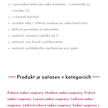
v provedení látkovém nebo koženém - z materiálů ze
vzorníku č.2
v různých barvách
nicméně vždy s 10letou zárukou na celou konstrukci
látkové provedení je snímatelné
možnost varianty sedačky do U
možnost více křesel s polohováním
možnost rozkládacího mechanismu pro spaní
Produkt je zařazen v kategoriích
Rohové sedací soupravy
,
Moderní sedací soupravy
,
Stylové
sedací soupravy
,
Luxusní sedací soupravy
,
Látkové sedací
soupravy
,
Látkové rohové sedací soupravy
,
Sedací soupravy s