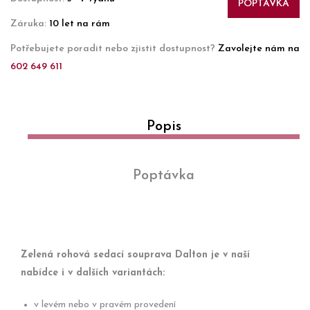
POPTÁVKA
Záruka:
10 let na rám
Potřebujete poradit nebo zjistit dostupnost?
Zavolejte nám na
602 649 611
Popis
Poptávka
Zelená rohová sedací souprava Dalton je v naší
nabídce i v dalších variantách:
v levém nebo v pravém provedení