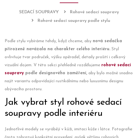
SEDACÍ SOUPRAVY
Rohové sedací soupravy
Rohové sedací soupravy podle stylu
Podle stylu vybíráme tehdy, když chceme, aby
nová sedačka
přirozeně navázala na charakter celého interiéru.
Styl
ovlivňuje tvar područek, výšku opěradel, detaily prošití i celkový
vizuální dojem. V této sekci přehledně rozdělujeme
rohové sedací
soupravy
podle designového zaměření,
aby bylo možné snadno
najít variantu odpovídající rustikálnímu nebo luxusnímu designu
obývacího prostoru.
Jak vybrat styl rohové sedací
soupravy podle interiéru
Jednotlivé modely se vyrábějí v kůži, imitaci kůže i látce. Fotografie
často zobrazují konkrétní provedení, avšak většinu rohových