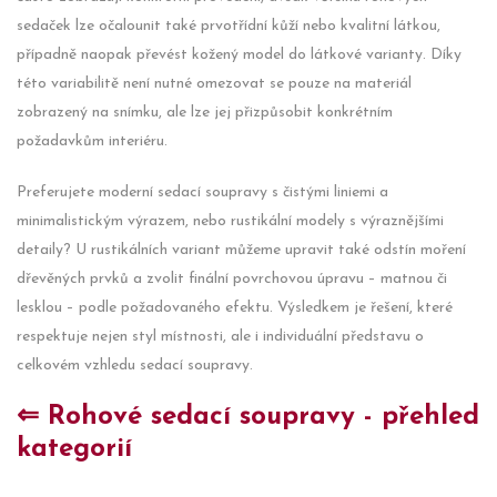
sedaček lze očalounit také prvotřídní kůží nebo kvalitní látkou,
případně naopak převést kožený model do látkové varianty. Díky
této variabilitě není nutné omezovat se pouze na materiál
zobrazený na snímku, ale lze jej přizpůsobit konkrétním
požadavkům interiéru.
Preferujete moderní sedací soupravy s čistými liniemi a
minimalistickým výrazem, nebo rustikální modely s výraznějšími
detaily? U rustikálních variant můžeme upravit také odstín moření
dřevěných prvků a zvolit finální povrchovou úpravu – matnou či
lesklou – podle požadovaného efektu. Výsledkem je řešení, které
respektuje nejen styl místnosti, ale i individuální představu o
celkovém vzhledu sedací soupravy.
⇐ Rohové sedací soupravy - přehled
kategorií