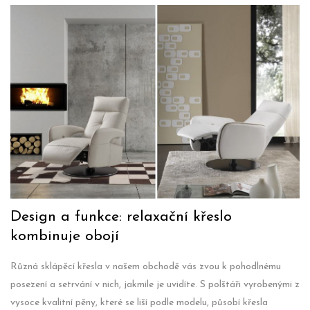
Design a funkce: relaxační křeslo
kombinuje obojí
Různá sklápěcí křesla v našem obchodě vás zvou k pohodlnému
posezení a setrvání v nich, jakmile je uvidíte. S polštáři vyrobenými z
vysoce kvalitní pěny, které se liší podle modelu, působí křesla