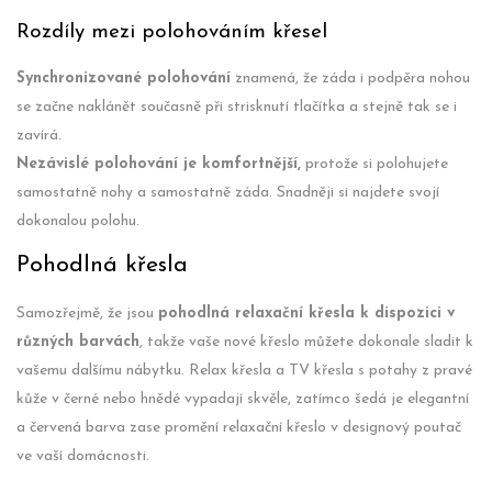
Rozdíly mezi polohováním křesel
Synchronizované polohování
znamená, že záda i podpěra nohou
se začne naklánět současně při strisknutí tlačítka a stejně tak se i
zavírá.
Nezávislé polohování je komfortnější,
protože si polohujete
samostatně nohy a samostatně záda. Snadněji si najdete svojí
dokonalou polohu.
Pohodlná křesla
Samozřejmě, že jsou
pohodlná relaxační křesla k dispozici v
různých barvách
, takže vaše nové křeslo můžete dokonale sladit k
vašemu dalšímu nábytku. Relax křesla a TV křesla s potahy z pravé
kůže v černé nebo hnědé vypadají skvěle, zatímco šedá je elegantní
a červená barva zase promění relaxační křeslo v designový poutač
ve vaší domácnosti.