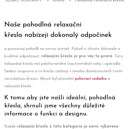
SEDACÍ SOUPRAVY
Křesla
Pohodlná relaxační křesla
Naše pohodlná relaxační
křesla nabízejí dokonalý odpočinek
a posouvají pohodlí na novou úroveň. Pokud si chcete dokonale a
kvalitně odpočinout,
relaxační křeslo je pro vás to pravé
. Toto
čalouněné křeslo má polohovatelné (nastavitelné) nohy i opěradlo.
Sedací souprava a tv-křeslo začínají v mnoha domácnostech tvořit
nerozlučnou dvojici. Abych byl přesnější
pohovací sedačka
a
relaxační křeslo.
K tomu aby jste našli ideální, pohodlná
křesla, shrnuli jsme všechny důležité
informace o funkci a designu.
Každé
relaxační křeslo z této kategorie je navíc vybaveno