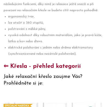
následujícími funkcemi, díky nimž je relaxace ještě snazší a při
posezení na relaxačním křesle se budete cítit naprosto pohodlně:
ergonomický tvar,
lze otočit o 360 stupňů,
polstrování z měkké pěny,
vysoká odolnost díky robustním materiálům, jako je pravá kůže,
látka a kov nebo dřevo.
elektrické polohování s jedním nebo dvěma elektromotory
(synchroznizované nebo nezávislé polohování).
⇐ Křesla - přehled kategorií
Jaké relaxační křeslo zaujme Vás?
Prohlédněte si je:
SPECIÁLNÍ NABÍDKA