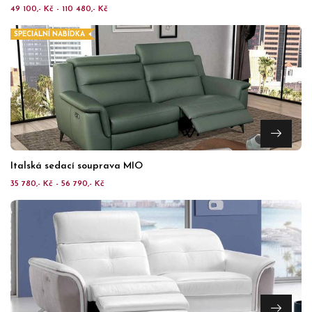
49 100,- Kč - 110 480,- Kč
SPECIÁLNÍ NABÍDKA
Italská sedací souprava MIO
35 780,- Kč - 56 790,- Kč