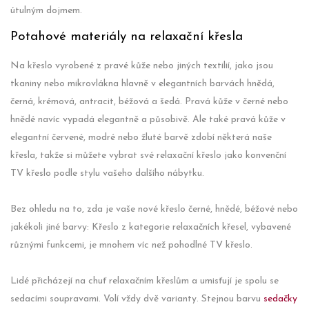
útulným dojmem.
Potahové materiály na relaxační křesla
Na křeslo vyrobené z pravé kůže nebo jiných textilií, jako jsou
tkaniny nebo mikrovlákna hlavně v elegantních barvách hnědá,
černá, krémová, antracit, béžová a šedá. Pravá kůže v černé nebo
hnědé navíc vypadá elegantně a působivě. Ale také pravá kůže v
elegantní červené, modré nebo žluté barvě zdobí některá naše
křesla, takže si můžete vybrat své relaxační křeslo jako konvenční
TV křeslo podle stylu vašeho dalšího nábytku.
Bez ohledu na to, zda je vaše nové křeslo černé, hnědé, béžové nebo
jakékoli jiné barvy: Křeslo z kategorie relaxačních křesel, vybavené
různými funkcemi, je mnohem víc než pohodlné TV křeslo.
Lidé přicházejí na chuť relaxačním křeslům a umisťují je spolu se
sedacími soupravami. Volí vždy dvě varianty. Stejnou barvu
sedačky