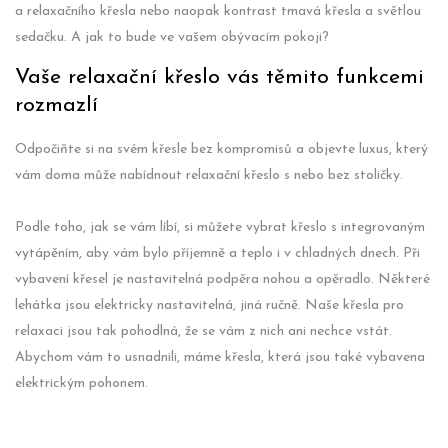
a relaxačního křesla nebo naopak kontrast tmavá křesla a světlou
sedačku. A jak to bude ve vašem obývacím pokoji?
Vaše relaxační křeslo vás těmito funkcemi
rozmazlí
Odpočiňte si na svém křesle bez kompromisů a objevte luxus, který
vám doma může nabídnout relaxační křeslo s nebo bez stoličky.
Podle toho, jak se vám líbí, si můžete vybrat křeslo s integrovaným
vytápěním, aby vám bylo příjemně a teplo i v chladných dnech. Při
vybavení křesel je nastavitelná podpěra nohou a opěradlo. Některé
lehátka jsou elektricky nastavitelná, jiná ručně. Naše křesla pro
relaxaci jsou tak pohodlná, že se vám z nich ani nechce vstát.
Abychom vám to usnadnili, máme křesla, která jsou také vybavena
elektrickým pohonem.