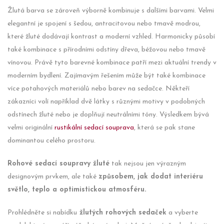
Žlutá barva se zároveň výborně kombinuje s dalšími barvami. Velmi
elegantní je spojení s šedou, antracitovou nebo tmavě modrou,
které žluté dodávají kontrast a moderní vzhled. Harmonicky působí
také kombinace s přírodními odstíny dřeva, béžovou nebo tmavě
vínovou. Právě tyto barevné kombinace patří mezi aktuální trendy v
moderním bydlení. Zajímavým řešením může být také kombinace
více potahových materiálů nebo barev na sedačce. Někteří
zákazníci volí například dvě látky s různými motivy v podobných
odstínech žluté nebo je doplňují neutrálními tóny. Výsledkem bývá
velmi originální
rustikální sedací souprava
, která se pak stane
dominantou celého prostoru.
Rohové sedací soupravy žluté
tak nejsou jen výrazným
designovým prvkem, ale také
způsobem, jak dodat interiéru
světlo, teplo a optimistickou atmosféru.
Prohlédněte si nabídku
žlutých rohových sedaček
a vyberte