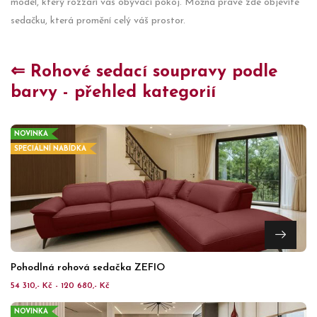
model, který rozzáří váš obývací pokoj. Možná právě zde objevíte
sedačku, která promění celý váš prostor.
⇐ Rohové sedací soupravy podle
barvy - přehled kategorií
NOVINKA
SPECIÁLNÍ NABÍDKA
Pohodlná rohová sedačka ZEFIO
54 310,- Kč - 120 680,- Kč
NOVINKA