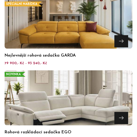
SPECIÁLNÍ NABÍDKA
Nejlevnější rohová sedačka GARDA
79 900,- Kč - 93 240,- Kč
NOVINKA
Rohová rozkládací sedačka EGO