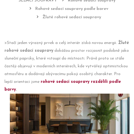
SEDACÍ SOUPRAVY
Rohové sedací soupravy
Rohové sedací soupravy podle barev
Žluté rohové sedací soupravy
>Stačí jeden výrazný prvek a celý interiér získá novou energii.
Žluté
rohové sedací soupravy
dokážou prostor rozjasnit podobně jako
sluneční paprsky, které vstoupí do místnosti. Právě proto se stále
častěji objevují v moderních interiérech, kde vytvářejí optimistickou
atmosféru a dodávají obývacímu pokoji osobitý charakter. Pro
lepší orientaci jsme
rohové sedací soupravy rozdělili podle
barvy
.