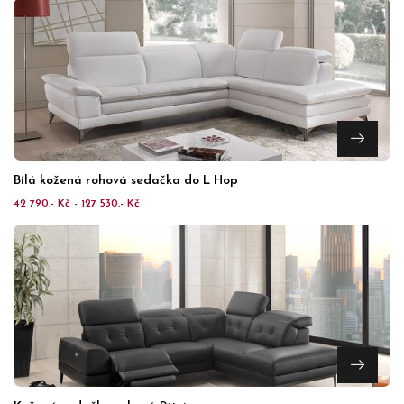
Bílá kožená rohová sedačka do L Hop
42 790,- Kč - 127 530,- Kč