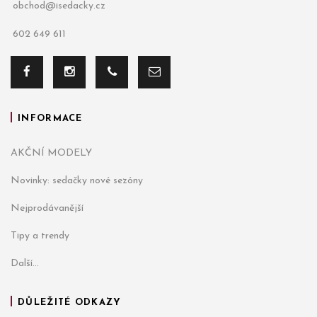
obchod@isedacky.cz
602 649 611
INFORMACE
AKČNÍ MODELY
Novinky: sedačky nové sezóny
Nejprodávanější
Tipy a trendy
Další...
DŮLEŽITÉ ODKAZY