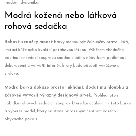
moderní dynamiku.
Modrá kožená nebo látková
rohová sedačka
Rohové sedačky modré
barvy mohou být čalouněny pravou kůží,
imitací kůže nebo kvalitní potahovou látkou. Výběrem vhodného
odstínu lze sedací soupravu snadno sladit s nábytkem, podlahou i
dekoracemi a vytvořit interiér, který bude působit vyváženě a
stylově.
Modrá barva dokáže prostor uklidnit, dodat mu hloubku a
zároveň vytvořit výrazný designový prvek.
Prohlédněte si
nabídku rohových sedacích souprav které lze očalounit v této barvě
a vyberte model, který se stane přirozeným centrem vašeho
obývacího pokoje.