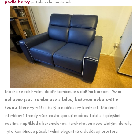
podle barvy
potahového materiálu.
Modrá se také velmi dobře kombinuje s dalšími barvami.
Velmi
oblíbené jsou kombinace s bílou, béžovou nebo světle
šedou,
které vytvářejí čistý a nadčasový kontrast. Moderní
interiérové trendy však často spojují modrou také s teplejšími
odstíny, například s karamelovou, terakotovou nebo zlatými detaily.
Tyto kombinace působí velmi elegantně a dodávají prostoru