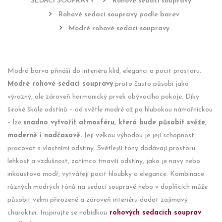
SEDACÍ SOUPRAVY
Rohové sedací soupravy
Rohové sedací soupravy podle barev
Modré rohové sedací soupravy
Modrá barva přináší do interiéru klid, eleganci a pocit prostoru.
Modré rohové sedací soupravy
proto často působí jako
výrazný, ale zároveň harmonický prvek obývacího pokoje. Díky
široké škále odstínů – od světle modré až po hlubokou námořnickou
– lze
snadno vytvořit atmosféru, která bude působit svěže,
moderně i nadčasově.
Její velkou výhodou je její schopnost
pracovat s vlastními odstíny. Světlejší tóny dodávají prostoru
lehkost a vzdušnost, zatímco tmavší odstíny, jako je navy nebo
inkoustová modř, vytvářejí pocit hloubky a elegance. Kombinace
různých modrých tónů na sedací soupravě nebo v doplňcích může
působit velmi přirozeně a zároveň interiéru dodat zajímavý
charakter. Inspirujte se nabídkou
rohových sedacích souprav