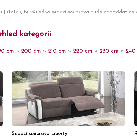
s jistotou, že výsledná sedací souprava bude odpovídat ne
hled kategorií
90 cm
»
200 cm
»
210 cm
»
220 cm
»
230 cm
»
240
Sedací souprava Liberty
R