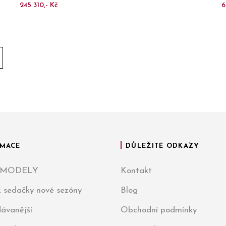
245 310,- Kč
6
MACE
DŮLEŽITÉ ODKAZY
 MODELY
Kontakt
: sedačky nové sezóny
Blog
ávanější
Obchodní podmínky