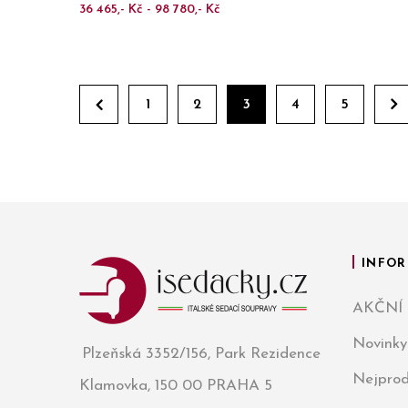
36 465,- Kč - 98 780,- Kč
1
2
3
4
5
INFOR
AKČNÍ
Novinky
Plzeňská 3352/156, Park Rezidence
Nejprod
Klamovka, 150 00 PRAHA 5