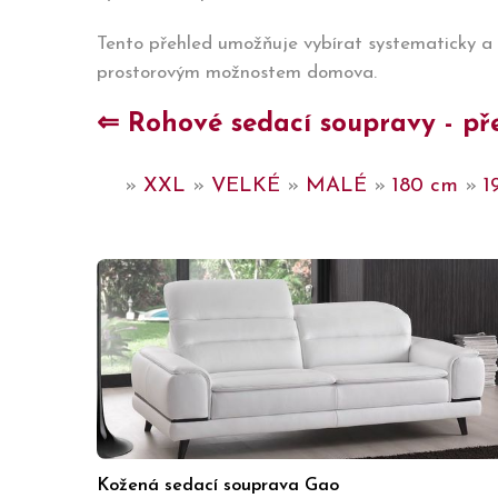
Tento přehled umožňuje vybírat systematicky a 
prostorovým možnostem domova.
⇐ Rohové sedací soupravy - pře
»
XXL
»
VELKÉ
»
MALÉ
»
180 cm
»
1
Kožená sedací souprava Gao