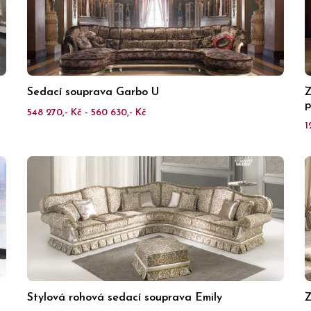
Sedací souprava Garbo U
Z
p
548 270,- Kč - 560 630,- Kč
1
Stylová rohová sedací souprava Emily
Z