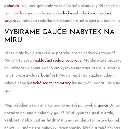
pohovek
tak, aby splňovaly vaše náročné požadavky. Nezáleží na
tom, jestli se jedná o
koženou sedačku
nebo
látkovou sedací
soupravu
, rohovou sedačku nebo samostatně stojící dvojpohovku.
VYBÍRÁME GAUČE: NÁBYTEK NA
MÍRU
Máte malý byt a zároveň se potřebujete na sedačce i vyspat?
Navštivte sekci
rozkládací sedací soupravy
. Najdete zde sedačky
na každodenní spaní s až 18 cm vysokou matrací, která je uvnitř a
to už je
opravdový komfort
. Navíc téměř do každé moderní,
rohové nebo
klasické sedací soupravy
lze na přání přidat lůžko na
spaní.
Nepřehlédněte i ostatní kategorie našich pohovek a
gaučů
. A jak
poznáte dokonale pohodný gauč? Ať už vybíráte
podle stylu,
velikosti nebo užitné hodnoty
, u nás najdete ten pravý kousek
nábytku – máme trojpohovky, dvojpohovky, křesla a také některé