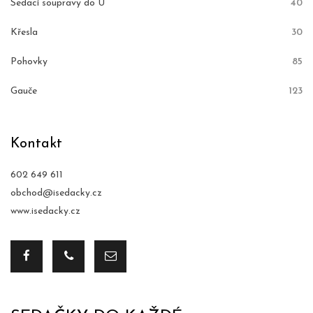
Sedací soupravy do U
40
Křesla
30
Pohovky
85
Gauče
123
Kontakt
602 649 611
obchod@isedacky.cz
www.isedacky.cz