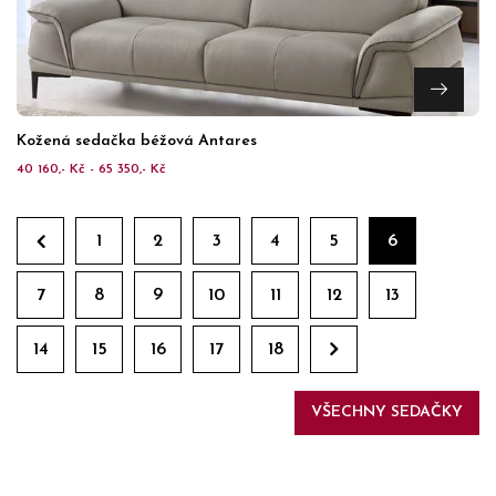
Kožená sedačka béžová Antares
40 160,- Kč - 65 350,- Kč
1
2
3
4
5
6
7
8
9
10
11
12
13
14
15
16
17
18
VŠECHNY SEDAČKY