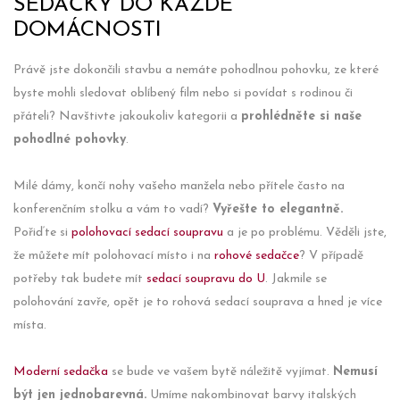
SEDAČKY DO KAŽDÉ
DOMÁCNOSTI
Právě jste dokončili stavbu a nemáte pohodlnou pohovku, ze které
byste mohli sledovat oblíbený film nebo si povídat s rodinou či
přáteli? Navštivte jakoukoliv kategorii a
prohlédněte si naše
pohodlné pohovky
.
Milé dámy, končí nohy vašeho manžela nebo přítele často na
konferenčním stolku a vám to vadí?
Vyřešte to elegantně.
Pořiďte si
polohovací sedací soupravu
a je po problému. Věděli jste,
že můžete mít polohovací místo i na
rohové sedačce
? V případě
potřeby tak budete mít
sedací soupravu do U
. Jakmile se
polohování zavře, opět je to rohová sedací souprava a hned je více
místa.
Moderní sedačka
se bude ve vašem bytě náležitě vyjímat.
Nemusí
být jen jednobarevná.
Umíme nakombinovat barvy italských