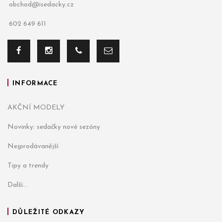
obchod@isedacky.cz
602 649 611
INFORMACE
AKČNÍ MODELY
Novinky: sedačky nové sezóny
Nejprodávanější
Tipy a trendy
Další...
DŮLEŽITÉ ODKAZY