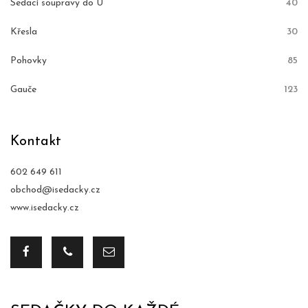
Sedací soupravy do U
40
Křesla
30
Pohovky
85
Gauče
123
Kontakt
602 649 611
obchod@isedacky.cz
www.isedacky.cz