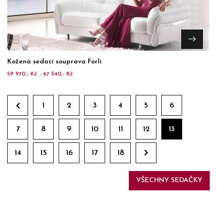
Kožená sedací souprava Forli
59 970,- Kč - 67 540,- Kč
1
2
3
4
5
6
7
8
9
10
11
12
13
14
15
16
17
18
VŠECHNY SEDAČKY