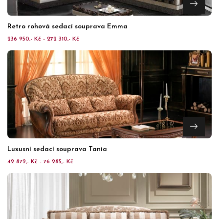
Retro rohová sedací souprava Emma
236 950,- Kč - 272 310,- Kč
Luxusní sedací souprava Tania
42 872,- Kč - 76 285,- Kč