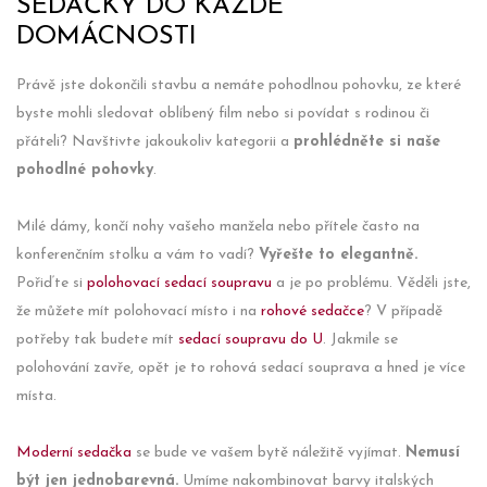
SEDAČKY DO KAŽDÉ
DOMÁCNOSTI
Právě jste dokončili stavbu a nemáte pohodlnou pohovku, ze které
byste mohli sledovat oblíbený film nebo si povídat s rodinou či
přáteli? Navštivte jakoukoliv kategorii a
prohlédněte si naše
pohodlné pohovky
.
Milé dámy, končí nohy vašeho manžela nebo přítele často na
konferenčním stolku a vám to vadí?
Vyřešte to elegantně.
Pořiďte si
polohovací sedací soupravu
a je po problému. Věděli jste,
že můžete mít polohovací místo i na
rohové sedačce
? V případě
potřeby tak budete mít
sedací soupravu do U
. Jakmile se
polohování zavře, opět je to rohová sedací souprava a hned je více
místa.
Moderní sedačka
se bude ve vašem bytě náležitě vyjímat.
Nemusí
být jen jednobarevná.
Umíme nakombinovat barvy italských