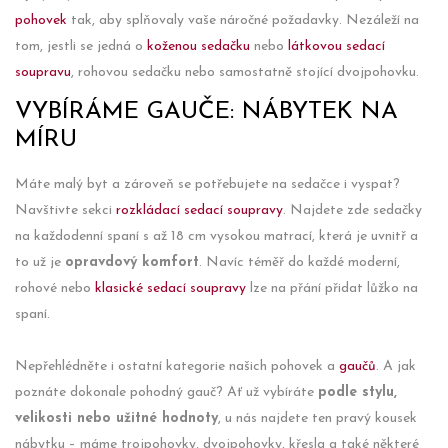
pohovek
tak, aby splňovaly vaše náročné požadavky. Nezáleží na
tom, jestli se jedná o
koženou sedačku
nebo
látkovou sedací
soupravu
, rohovou sedačku nebo samostatně stojící dvojpohovku.
VYBÍRÁME GAUČE: NÁBYTEK NA
MÍRU
Máte malý byt a zároveň se potřebujete na sedačce i vyspat?
Navštivte sekci
rozkládací sedací soupravy
. Najdete zde sedačky
na každodenní spaní s až 18 cm vysokou matrací, která je uvnitř a
to už je
opravdový komfort
. Navíc téměř do každé moderní,
rohové nebo
klasické sedací soupravy
lze na přání přidat lůžko na
spaní.
Nepřehlédněte i ostatní kategorie našich pohovek a
gaučů
. A jak
poznáte dokonale pohodný gauč? Ať už vybíráte
podle stylu,
velikosti nebo užitné hodnoty
, u nás najdete ten pravý kousek
nábytku – máme trojpohovky, dvojpohovky, křesla a také některé