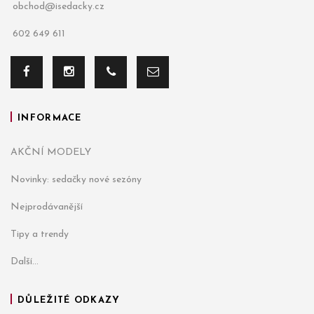
obchod@isedacky.cz
602 649 611
INFORMACE
AKČNÍ MODELY
Novinky: sedačky nové sezóny
Nejprodávanější
Tipy a trendy
Další...
DŮLEŽITÉ ODKAZY