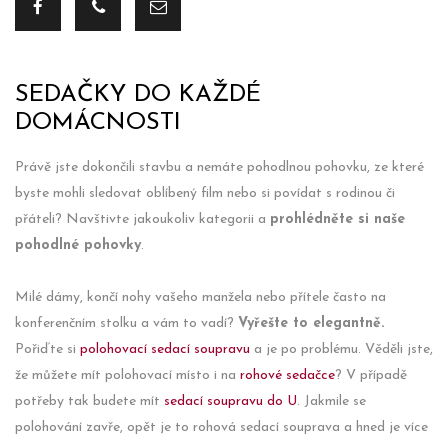
SEDAČKY DO KAŽDÉ
DOMÁCNOSTI
Právě jste dokončili stavbu a nemáte pohodlnou pohovku, ze které
byste mohli sledovat oblíbený film nebo si povídat s rodinou či
přáteli? Navštivte jakoukoliv kategorii a
prohlédněte si naše
pohodlné pohovky
.
Milé dámy, končí nohy vašeho manžela nebo přítele často na
konferenčním stolku a vám to vadí?
Vyřešte to elegantně.
Pořiďte si
polohovací sedací soupravu
a je po problému. Věděli jste,
že můžete mít polohovací místo i na
rohové sedačce
? V případě
potřeby tak budete mít
sedací soupravu do U
. Jakmile se
polohování zavře, opět je to rohová sedací souprava a hned je více