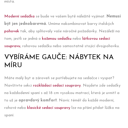
místa.
Moderní sedačka
se bude ve vašem bytě náležitě vyjímat.
Nemusí
být jen jednobarevná.
Umíme nakombinovat barvy italských
pohovek
tak, aby splňovaly vaše náročné požadavky. Nezáleží na
tom, jestli se jedná o
koženou sedačku
nebo
látkovou sedací
soupravu
, rohovou sedačku nebo samostatně stojící dvojpohovku.
VYBÍRÁME GAUČE: NÁBYTEK NA
MÍRU
Máte malý byt a zároveň se potřebujete na sedačce i vyspat?
Navštivte sekci
rozkládací sedací soupravy
. Najdete zde sedačky
na každodenní spaní s až 18 cm vysokou matrací, která je uvnitř a
to už je
opravdový komfort
. Navíc téměř do každé moderní,
rohové nebo
klasické sedací soupravy
lze na přání přidat lůžko na
spaní.