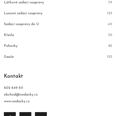
Látkové sedací soupravy
79
Luxusní sedací soupravy
123
Sedací soupravy do U
40
Křesla
30
Pohovky
85
Gauče
123
Kontakt
602 649 611
obchod@isedacky.cz
www.isedacky.cz