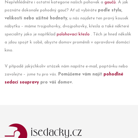
Nepřehlédněte i ostatní kategorie našich pohovek a
gaučů
. A jak
poznáte dokonale pohodný gauč? Ať už vybíráte
podle stylu,
velikosti nebo užitné hodnoty
, u nás najdete ten pravý kousek
nábytku – máme trojpohovky, dvojpohovky, křesla a také některé
speciality jako je například
polohovací křeslo
. Těch je hned několik
a jdou spojit k sobě, abyste domov proměnili v opravdové domácí
kino.
V případě jakýchkoliv otázek nám napište e-mail, poptávku nebo
zavolejte – jsme tu pro vás.
Pomůžeme vám najít
pohodlné
sedací soupravy
pro váš domov.