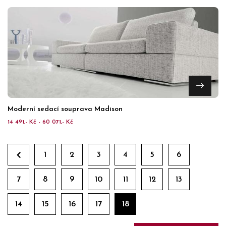
Moderní sedací souprava Madison
14 491,- Kč - 60 071,- Kč
1
2
3
4
5
6
7
8
9
10
11
12
13
14
15
16
17
18