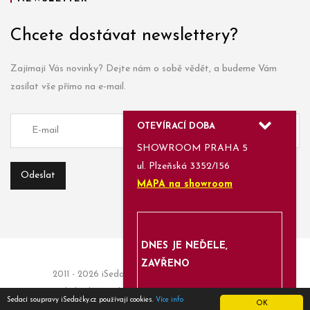
Chcete dostávat newslettery?
Zajímají Vás novinky? Dejte nám o sobě vědět, a budeme Vám
zasílat vše přímo na e-mail.
OTEVÍRACÍ DOBA
SHOWROOM PRAHA 5
ul. Plzeňská 3352/156
MAPA na showroom
DNES JE NEĎELE,
ZAVŘENO
2011 - 2026 iSedačky.cz | Informace a objednávky:
obchod(a)isedacky.cz | Enjoyed with
Azami.cz
Sedací soupravy iSedačky.cz používají cookies.
Více info
OK